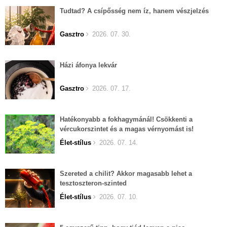
Tudtad? A csípősség nem íz, hanem vészjelzés
Gasztro
2026. 07. 30.
Házi áfonya lekvár
Gasztro
2026. 07. 17.
Hatékonyabb a fokhagymánál! Csökkenti a
vércukorszintet és a magas vérnyomást is!
Élet-stílus
2026. 07. 14.
Szereted a chilit? Akkor magasabb lehet a
tesztoszteron-szinted
Élet-stílus
2026. 07. 10.