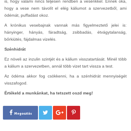
is, hogy valami nincs teljesen rendben a vesénkkel. Ennek oka,
hogy a vese nem távolít el elég káliumot a szervezetből, ami
ödémát, puffadást okoz.
A krónikus vesebajnak vannak más figyelmeztető jelei is:
hányinger, hányás, fáradtság, zsibbadás, étvágytalanság,
bőrkiütés, fájdalmas vizelés.
Szénhidrát
Ez növeli az inzulin szintjét és a kálium visszatartását. Minél több
a kálium a szervezetben, annál több vizet tart vissza a test.
Az ödéma akkor fog csökkenni, ha a szénhidrát mennyiségét
visszafogod.
Értékeld a munkánkat, ha tetszett oszd meg!
Megosztás