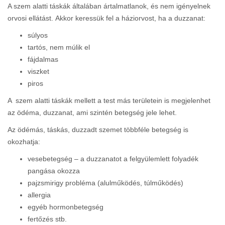
A szem alatti táskák általában ártalmatlanok, és nem igényelnek
orvosi ellátást. Akkor keressük fel a háziorvost, ha a duzzanat:
súlyos
tartós, nem múlik el
fájdalmas
viszket
piros
A szem alatti táskák mellett a test más területein is megjelenhet
az ödéma, duzzanat, ami szintén betegség jele lehet.
Az ödémás, táskás, duzzadt szemet többféle betegség is
okozhatja:
vesebetegség – a duzzanatot a felgyülemlett folyadék
pangása okozza
pajzsmirigy probléma (alulműködés, túlműködés)
allergia
egyéb hormonbetegség
fertőzés stb.