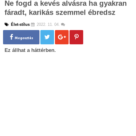
Ne fogd a kevés alvásra ha gyakran
g
fáradt, karikás szemmel ébredsz
l
e
n
Élet-stílus
2022. 11. 04.
a
v
Megosztás
i
g
Ez állhat a háttérben.
a
t
i
o
n