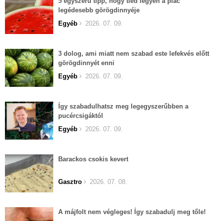
5 egyszerű tipp, hogy tiéd legyen a piac
legédesebb görögdinnyéje
Egyéb
2026. 07. 09.
3 dolog, ami miatt nem szabad este lefekvés előtt
görögdinnyét enni
Egyéb
2026. 07. 09.
Így szabadulhatsz meg legegyszerűbben a
pucércsigáktól
Egyéb
2026. 07. 09.
Barackos csokis kevert
Gasztro
2026. 07. 08.
A májfolt nem végleges! Így szabadulj meg tőle!