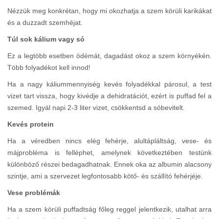
Nézzük meg konkrétan, hogy mi okozhatja a szem körüli karikákat
és a duzzadt szemhéjat.
Túl sok kálium vagy só
Ez a legtöbb esetben ödémát, dagadást okoz a szem környékén.
Több folyadékot kell innod!
Ha a nagy káliummennyiség kevés folyadékkal párosul, a test
vizet tart vissza, hogy kivédje a dehidratációt, ezért is puffad fel a
szemed. Igyál napi 2-3 liter vizet, csökkentsd a sóbevitelt.
Kevés protein
Ha a véredben nincs elég fehérje, alultápláltság, vese- és
májprobléma is felléphet, amelynek következtében testünk
különböző részei bedagadhatnak. Ennek oka az albumin alacsony
szintje, ami a szervezet legfontosabb kötő- és szállító fehérjéje.
Vese problémák
Ha a szem körüli puffadtság főleg reggel jelentkezik, utalhat arra