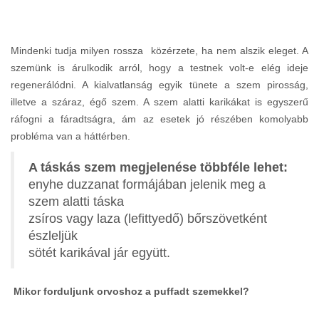
Mindenki tudja milyen rossza közérzete, ha nem alszik eleget. A
szemünk is árulkodik arról, hogy a testnek volt-e elég ideje
regenerálódni. A kialvatlanság egyik tünete a szem pirosság,
illetve a száraz, égő szem. A szem alatti karikákat is egyszerű
ráfogni a fáradtságra, ám az esetek jó részében komolyabb
probléma van a háttérben.
A táskás szem megjelenése többféle lehet:
enyhe duzzanat formájában jelenik meg a
szem alatti táska
zsíros vagy laza (lefittyedő) bőrszövetként
észleljük
sötét karikával jár együtt.
Mikor forduljunk orvoshoz a puffadt szemekkel?