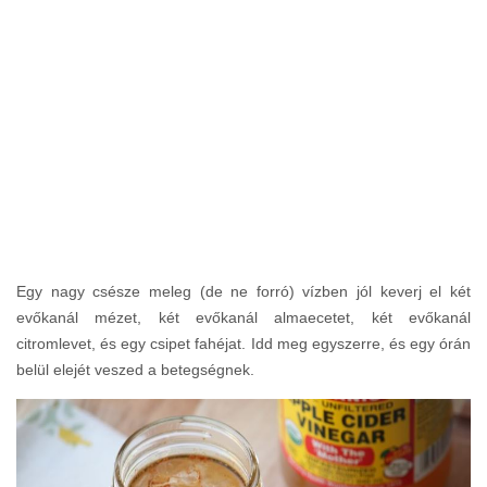
Egy nagy csésze meleg (de ne forró) vízben jól keverj el két
evőkanál mézet, két evőkanál almaecetet, két evőkanál
citromlevet, és egy csipet fahéjat. Idd meg egyszerre, és egy órán
belül elejét veszed a betegségnek.