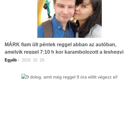
MÁRK fiam ült péntek reggel abban az autóban,
amelyik reggel 7:10 h kor karambolozott a leshegyi
kereszteződésben egy autóbusszal, majd egy
Egyéb
2019. 10. 29.
lámpaoszlopnak ütközött.