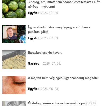
3 dolog, ami miatt nem szabad este lefekvés előtt
görögdinnyét enni
Egyéb
2026. 07. 09.
Így szabadulhatsz meg legegyszerűbben a
pucércsigáktól
Egyéb
2026. 07. 09.
Barackos csokis kevert
Gasztro
2026. 07. 08.
A májfolt nem végleges! Így szabadulj meg tőle!
Egyéb
2026. 06. 23.
Öt dolog, amire soha ne használd a papírtörlőt