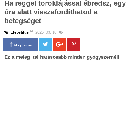
Ha reggel torokfájással ébredsz, egy
g
óra alatt visszafordíthatod a
l
e
betegséget
n
a
Élet-stílus
2025. 03. 18.
v
i
g
Megosztás
a
Ez a meleg ital hatásosabb minden gyógyszernél!
t
i
o
n