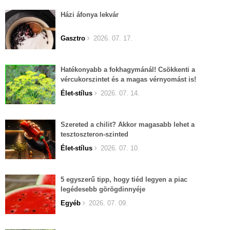
Házi áfonya lekvár
Gasztro
2026. 07. 17.
Hatékonyabb a fokhagymánál! Csökkenti a
vércukorszintet és a magas vérnyomást is!
Élet-stílus
2026. 07. 14.
Szereted a chilit? Akkor magasabb lehet a
tesztoszteron-szinted
Élet-stílus
2026. 07. 10.
5 egyszerű tipp, hogy tiéd legyen a piac
legédesebb görögdinnyéje
Egyéb
2026. 07. 09.