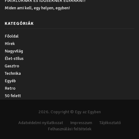
FIATALOKNAK ÉS IDŐSEKNEK EGYARÁNT!
Miden ami kell, egy helyen, egyben!
KATEGÓRIÁK
Főoldal
Hírek
Nagyvilág
Élet-stílus
Gasztro
Technika
Egyéb
Retro
50 felett
2026. Copyright © Egy az Egyben
Adatvédelmi nyilatkozat
Impresszum
Tájékoztató
Felhasználási feltételek