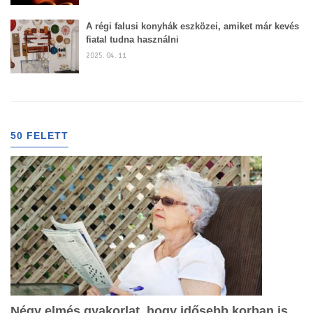
A régi falusi konyhák eszközei, amiket már kevés
fiatal tudna használni
2025. 04. 11
50 FELETT
Négy elmés gyakorlat, hogy idősebb korban is