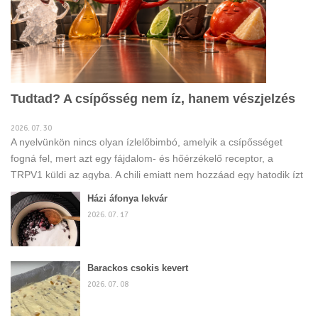
Tudtad? A csípősség nem íz, hanem vészjelzés
2026. 07. 30
A nyelvünkön nincs olyan ízlelőbimbó, amelyik a csípősséget
fogná fel, mert azt egy fájdalom- és hőérzékelő receptor, a
TRPV1 küldi az agyba. A chili emiatt nem hozzáad egy hatodik ízt
az ételhez, hanem belenyúl abba, ahogyan a másik ötöt
Házi áfonya lekvár
érzékeljük, egyeseket felerősít, másokat visszafog. Aki ezt tudja,
2026. 07. 17
tudatosan bánik a szósszal, nem találomra csorgatja az ételre.
Barackos csokis kevert
2026. 07. 08