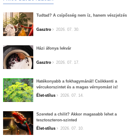
Tudtad? A csípősség nem íz, hanem vészjelzés
Gasztro
2026. 07. 30.
Házi áfonya lekvár
Gasztro
2026. 07. 17.
Hatékonyabb a fokhagymánál! Csökkenti a
vércukorszintet és a magas vérnyomást is!
Élet-stílus
2026. 07. 14.
Szereted a chilit? Akkor magasabb lehet a
tesztoszteron-szinted
Élet-stílus
2026. 07. 10.