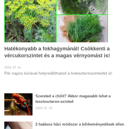
Hatékonyabb a fokhagymánál! Csökkenti a
vércukorszintet és a magas vérnyomást is!
2026. 07. 14
Pár napos kúrával helyreállíthatod a koleszterinszintedet is!
Szereted a chilit? Akkor magasabb lehet a
tesztoszteron-szinted
2026. 07. 10
2 hatásos házi módszer a bőrkeményedések ellen