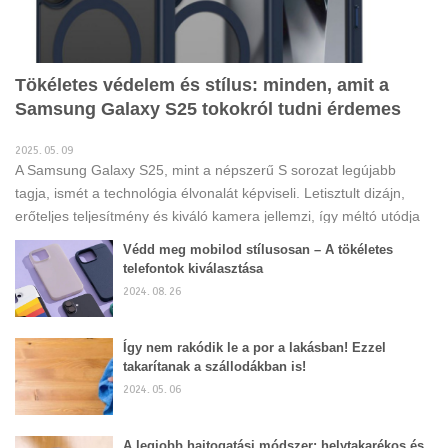
Tökéletes védelem és stílus: minden, amit a
Samsung Galaxy S25 tokokról tudni érdemes
2025. 05. 09
A Samsung Galaxy S25, mint a népszerű S sorozat legújabb
tagja, ismét a technológia élvonalát képviseli. Letisztult dizájn,
erőteljes teljesítmény és kiváló kamera jellemzi, így méltó utódja
elődjeinek, és sokak számára válik a mindennapi élet központi
Védd meg mobilod stílusosan – A tökéletes
eszközévé. Egy ilyen értékes készülék beszerzése után
telefontok kiválasztása
természetes igényként merül fel a védelme. Egy jó minőségű
2024. 08. 26
telefontok beszerzése nem csupán óvintézkedés; elengedhetetlen
lépés a telefon élettartamának meghosszabbításához és
Így nem rakódik le a por a lakásban! Ezzel
kifogástalan állapotának megőrzéséhez. Ez a bejegyzés a
takarítanak a szállodákban is!
Samsung Galaxy S25 tokok világába kalauzol el, bemutatva, miért
2024. 05. 06
fontos a védelem, milyen típusok és anyagok léteznek,
A legjobb hajtogatási módszer: helytakarékos és