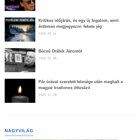
Kritikus időjárás, és egy új fogalom, amit
érdemes megjegyezni: fekete jég
2026. 01. 14
Búcsú Drábik Jánostól
2026. 01. 06
Pár órával szeretett felesége után meghalt a
magyar triatlonos öttusázó
2025. 11. 28
NAGYVILÁG