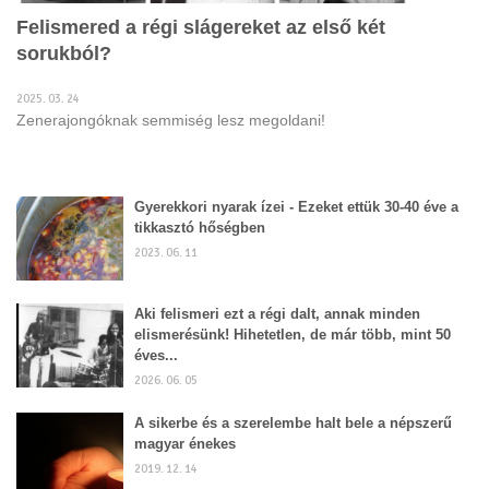
Felismered a régi slágereket az első két
sorukból?
2025. 03. 24
Zenerajongóknak semmiség lesz megoldani!
Gyerekkori nyarak ízei - Ezeket ettük 30-40 éve a
tikkasztó hőségben
2023. 06. 11
Aki felismeri ezt a régi dalt, annak minden
elismerésünk! Hihetetlen, de már több, mint 50
éves...
2026. 06. 05
A sikerbe és a szerelembe halt bele a népszerű
magyar énekes
2019. 12. 14