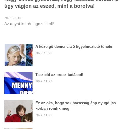
úgy vágjon az eszed, mint a borotva!
2026. 06. 16
Az agyat is tréningezni kell!
A közelgő demencia 5 figyelmeztető tünete
2025. 10. 29
Teszteld az orosz tudásod!
2024. 11. 27
Ez az oka, hogy sok házasság épp nyugdíjas
korban romlik meg
2024. 11. 29