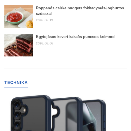
Roppanós csirke nuggets fokhagymás-joghurtos
szósszal
2026. 06. 19
Egytojásos kevert kakaós puncsos krémmel
2026. 06. 06
TECHNIKA