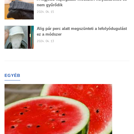
nem gyűrődik
2024. 04. 15
Alig pár perc alatt megszünteti a lefolyódugulást
ez a módszer
2024. 04. 13
EGYÉB