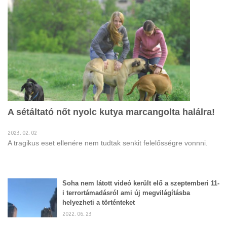
A sétáltató nőt nyolc kutya marcangolta halálra!
2023. 02. 02
A tragikus eset ellenére nem tudtak senkit felelősségre vonnni.
Soha nem látott videó került elő a szeptemberi 11-
i terrortámadásról ami új megvilágításba
helyezheti a történteket
2022. 06. 23