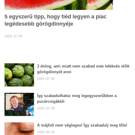
5 egyszerű tipp, hogy tiéd legyen a piac
legédesebb görögdinnyéje
2026. 07. 09
3 dolog, ami miatt nem szabad este lefekvés előtt
görögdinnyét enni
2026. 07. 09
Így szabadulhatsz meg legegyszerűbben a
pucércsigáktól
2026. 07. 09
A májfolt nem végleges! Így szabadulj meg tőle!
2026. 06. 23