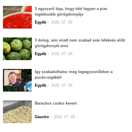
5 egyszerű tipp, hogy tiéd legyen a piac
legédesebb görögdinnyéje
Egyéb
2026. 07. 09.
3 dolog, ami miatt nem szabad este lefekvés előtt
görögdinnyét enni
Egyéb
2026. 07. 09.
Így szabadulhatsz meg legegyszerűbben a
pucércsigáktól
Egyéb
2026. 07. 09.
Barackos csokis kevert
Gasztro
2026. 07. 08.