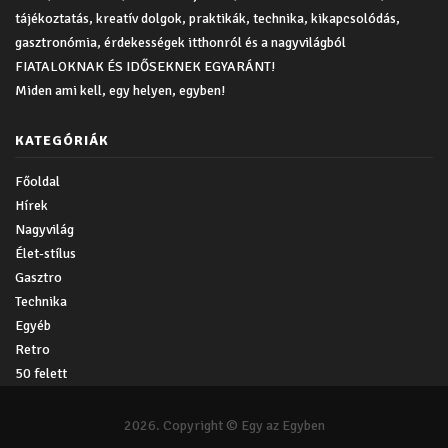
tájékoztatás, kreatív dolgok, praktikák, technika, kikapcsolódás,
gasztronómia, érdekességek itthonról és a nagyvilágból
FIATALOKNAK ÉS IDŐSEKNEK EGYARÁNT!
Miden ami kell, egy helyen, egyben!
KATEGÓRIÁK
Főoldal
Hírek
Nagyvilág
Élet-stílus
Gasztro
Technika
Egyéb
Retro
50 felett
2026. Copyright © Egy az Egyben