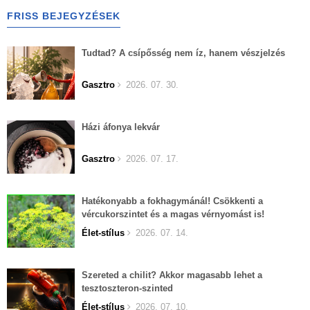
FRISS BEJEGYZÉSEK
Tudtad? A csípősség nem íz, hanem vészjelzés
Gasztro
2026. 07. 30.
Házi áfonya lekvár
Gasztro
2026. 07. 17.
Hatékonyabb a fokhagymánál! Csökkenti a
vércukorszintet és a magas vérnyomást is!
Élet-stílus
2026. 07. 14.
Szereted a chilit? Akkor magasabb lehet a
tesztoszteron-szinted
Élet-stílus
2026. 07. 10.