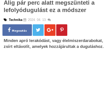
Alig pár perc alatt megszünteti a
g
lefolyódugulást ez a módszer
l
e
n
Technika
2024. 04. 13.
a
v
Megosztás
i
g
Minden apró lerakódást, vagy élelmiszerdarabokat,
a
zsírt eltávolít, amelyek hozzájárultak a duguláshoz.
t
i
o
n