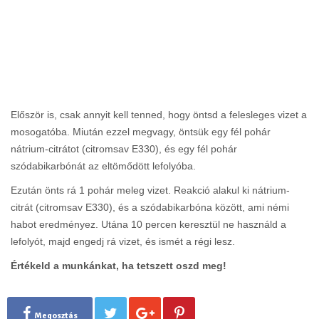
Először is, csak annyit kell tenned, hogy öntsd a felesleges vizet a
mosogatóba. Miután ezzel megvagy, öntsük egy fél pohár
nátrium-citrátot (citromsav E330), és egy fél pohár
szódabikarbónát az eltömődött lefolyóba.
Ezután önts rá 1 pohár meleg vizet. Reakció alakul ki nátrium-
citrát (citromsav E330), és a szódabikarbóna között, ami némi
habot eredményez. Utána 10 percen keresztül ne használd a
lefolyót, majd engedj rá vizet, és ismét a régi lesz.
Értékeld a munkánkat, ha tetszett oszd meg!
Megosztás