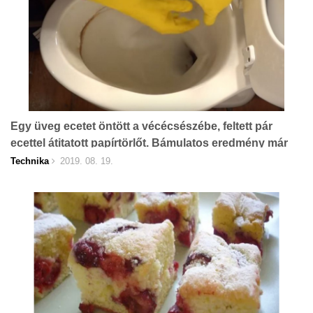
Egy üveg ecetet öntött a vécécsészébe, feltett pár
ecettel átitatott papírtörlőt. Bámulatos eredmény már
pár perc múlva! (videó)
Technika
2019. 08. 19.