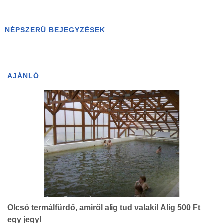
NÉPSZERŰ BEJEGYZÉSEK
AJÁNLÓ
Olcsó termálfürdő, amiről alig tud valaki! Alig 500 Ft
egy jegy!