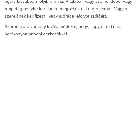
egyre lassabban folyik le a víz. Általában vagy csomó időbe, vagy
rengeteg pénzbe kerül mire megoldják ezt a problémát. Vagy a
szerelőnek kell fizetni, vagy a drága lefolyótisztítóért.
Szerencsére van egy kiváló módszer, hogy, hogyan old meg
hatékonyan otthoni eszközökkel.