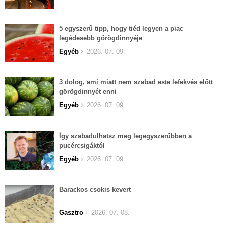
5 egyszerű tipp, hogy tiéd legyen a piac
legédesebb görögdinnyéje
Egyéb
2026. 07. 09.
3 dolog, ami miatt nem szabad este lefekvés előtt
görögdinnyét enni
Egyéb
2026. 07. 09.
Így szabadulhatsz meg legegyszerűbben a
pucércsigáktól
Egyéb
2026. 07. 09.
Barackos csokis kevert
Gasztro
2026. 07. 08.