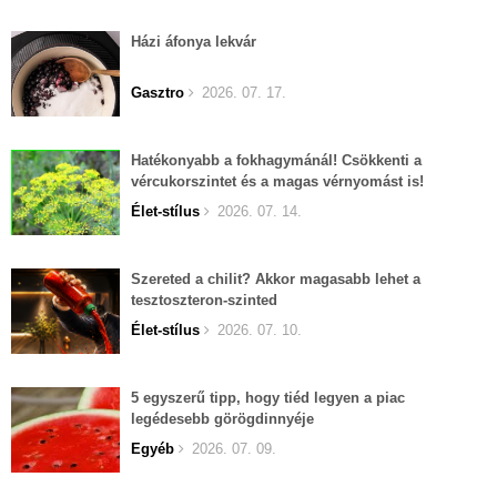
Házi áfonya lekvár
Gasztro
2026. 07. 17.
Hatékonyabb a fokhagymánál! Csökkenti a
vércukorszintet és a magas vérnyomást is!
Élet-stílus
2026. 07. 14.
Szereted a chilit? Akkor magasabb lehet a
tesztoszteron-szinted
Élet-stílus
2026. 07. 10.
5 egyszerű tipp, hogy tiéd legyen a piac
legédesebb görögdinnyéje
Egyéb
2026. 07. 09.