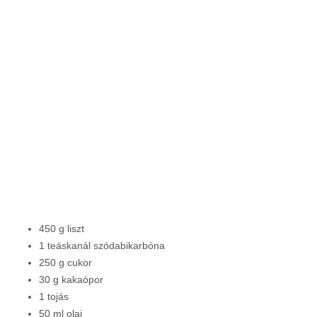
450 g liszt
1 teáskanál szódabikarbóna
250 g cukor
30 g kakaópor
1 tojás
50 ml olaj