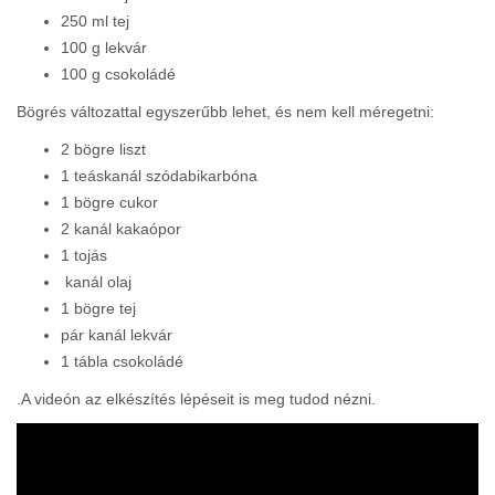
250 ml tej
100 g lekvár
100 g csokoládé
Bögrés változattal egyszerűbb lehet, és nem kell méregetni:
2 bögre liszt
1 teáskanál szódabikarbóna
1 bögre cukor
2 kanál kakaópor
1 tojás
kanál olaj
1 bögre tej
pár kanál lekvár
1 tábla csokoládé
.A videón az elkészítés lépéseit is meg tudod nézni.