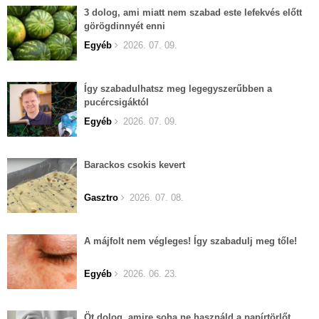
3 dolog, ami miatt nem szabad este lefekvés előtt
görögdinnyét enni
Egyéb
2026. 07. 09.
Így szabadulhatsz meg legegyszerűbben a
pucércsigáktól
Egyéb
2026. 07. 09.
Barackos csokis kevert
Gasztro
2026. 07. 08.
A májfolt nem végleges! Így szabadulj meg tőle!
Egyéb
2026. 06. 23.
Öt dolog, amire soha ne használd a papírtörlőt