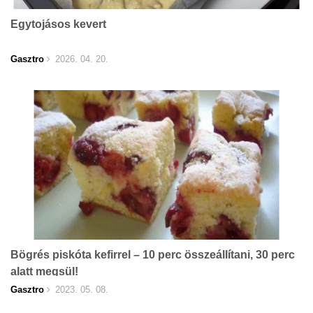
Egytojásos kevert
Gasztro
2026. 04. 20.
Bögrés piskóta kefirrel – 10 perc összeállítani, 30 perc
alatt megsül!
Gasztro
2023. 05. 08.