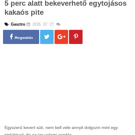
5 perc alatt bekeverhető egytojásos
g
kakaós pite
l
e
n
Gasztro
2026. 07. 27.
a
v
Megosztás
i
g
a
t
i
o
n
Egyszerű kevert süti, nem kell vele annyit dolgozni mint egy
piskótával, de az íze valami csodás.