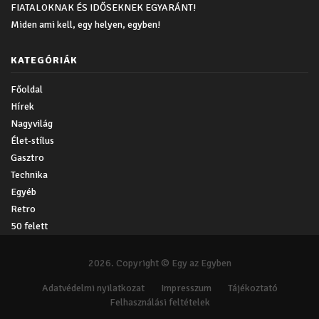
FIATALOKNAK ÉS IDŐSEKNEK EGYARÁNT!
Miden ami kell, egy helyen, egyben!
KATEGÓRIÁK
Főoldal
Hírek
Nagyvilág
Élet-stílus
Gasztro
Technika
Egyéb
Retro
50 felett
2026. Copyright © Egy az Egyben
Adatvédelmi nyilatkozat
Impresszum
Tájékoztató
Felhasználási feltételek