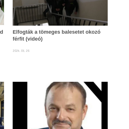
ád
Elfogták a tömeges balesetet okozó
férfit (videó)
2024. 01. 26