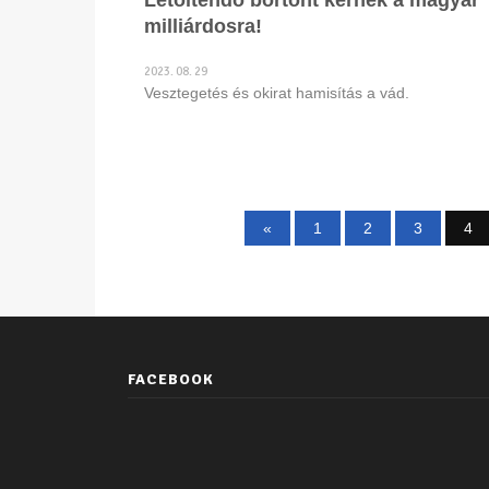
Letöltendő börtönt kérnek a magyar
milliárdosra!
2023. 08. 29
Vesztegetés és okirat hamisítás a vád.
«
1
2
3
4
FACEBOOK