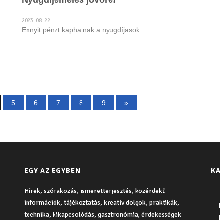
Nyugdíjemelés jövőre!
2023. 08. 22
Ennyit pénzt kaphatnak a nyugdíjasok.
5
6
7
8
9
»
EGY AZ EGYBEN
KA
Hírek, szórakozás, ismeretterjesztés, közérdekű
információk, tájékoztatás, kreatív dolgok, praktikák,
technika, kikapcsolódás, gasztronómia, érdekességek