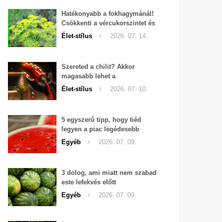
Hatékonyabb a fokhagymánál!
Csökkenti a vércukorszintet és
a magas vérnyomást is!
Élet-stílus
2026. 07. 14.
Szereted a chilit? Akkor
magasabb lehet a
tesztoszteron-szinted
Élet-stílus
2026. 07. 10.
5 egyszerű tipp, hogy tiéd
legyen a piac legédesebb
görögdinnyéje
Egyéb
2026. 07. 09.
3 dolog, ami miatt nem szabad
este lefekvés előtt
görögdinnyét enni
Egyéb
2026. 07. 09.