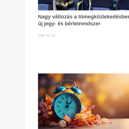
Nagy változás a tömegközlekedésbe
új jegy- és bérletrendszer
2024. 01. 10