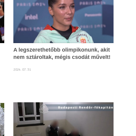
A legszerethetőbb olimpikonunk, akit
nem sztároltak, mégis csodát művelt!
2024. 07. 31