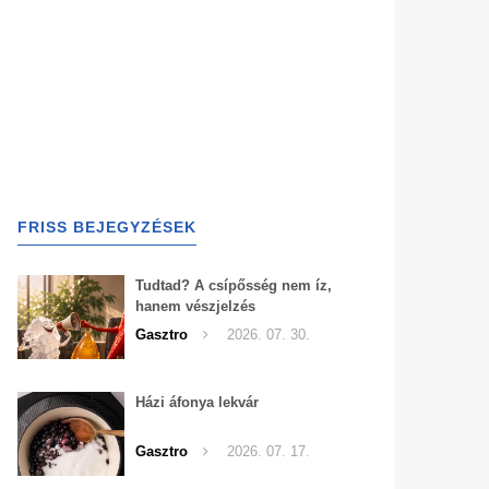
FRISS BEJEGYZÉSEK
Tudtad? A csípősség nem íz,
hanem vészjelzés
Gasztro
2026. 07. 30.
Házi áfonya lekvár
Gasztro
2026. 07. 17.