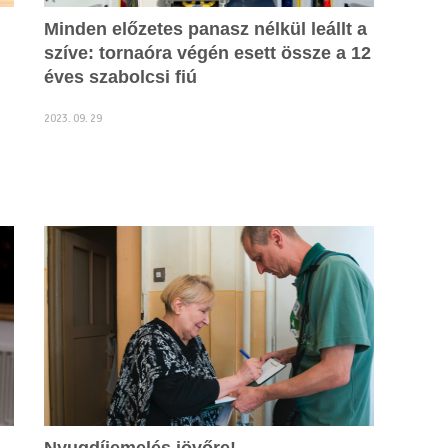
Minden előzetes panasz nélkül leállt a
szíve: tornaóra végén esett össze a 12
éves szabolcsi fiú
2023. 09. 29