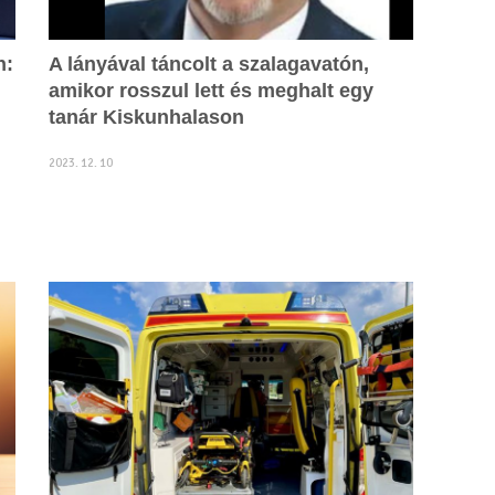
n:
A lányával táncolt a szalagavatón,
amikor rosszul lett és meghalt egy
tanár Kiskunhalason
2023. 12. 10