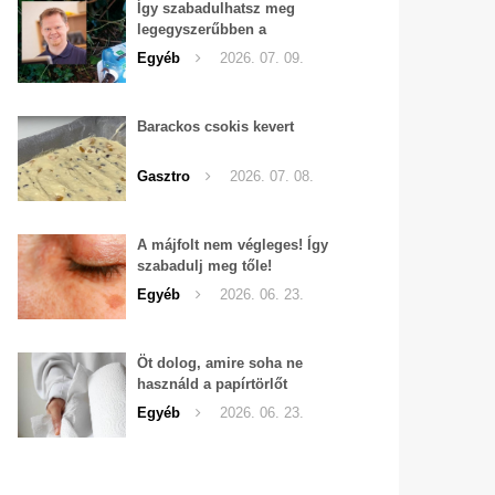
Így szabadulhatsz meg
legegyszerűbben a
pucércsigáktól
Egyéb
2026. 07. 09.
Barackos csokis kevert
Gasztro
2026. 07. 08.
A májfolt nem végleges! Így
szabadulj meg tőle!
Egyéb
2026. 06. 23.
Öt dolog, amire soha ne
használd a papírtörlőt
Egyéb
2026. 06. 23.