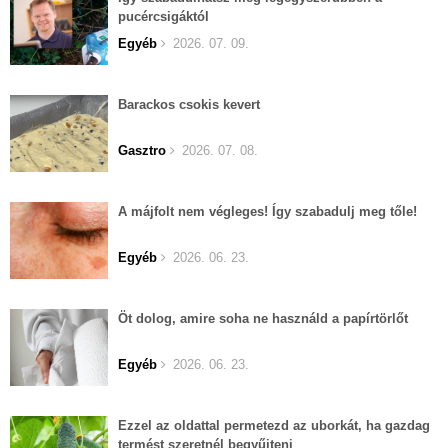
pucércsigáktól
Egyéb
2026. 07. 09.
Barackos csokis kevert
Gasztro
2026. 07. 08.
A májfolt nem végleges! Így szabadulj meg tőle!
Egyéb
2026. 06. 23.
Öt dolog, amire soha ne használd a papírtörlőt
Egyéb
2026. 06. 23.
Ezzel az oldattal permetezd az uborkát, ha gazdag
termést szeretnél begyűjteni