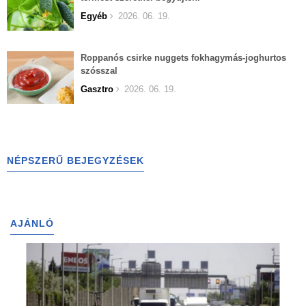
Egyéb
2026. 06. 19.
Roppanós csirke nuggets fokhagymás-joghurtos
szósszal
Gasztro
2026. 06. 19.
NÉPSZERŰ BEJEGYZÉSEK
AJÁNLÓ