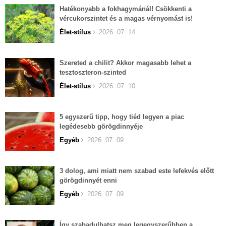
Hatékonyabb a fokhagymánál! Csökkenti a
vércukorszintet és a magas vérnyomást is!
Élet-stílus
2026. 07. 14.
Szereted a chilit? Akkor magasabb lehet a
tesztoszteron-szinted
Élet-stílus
2026. 07. 10.
5 egyszerű tipp, hogy tiéd legyen a piac
legédesebb görögdinnyéje
Egyéb
2026. 07. 09.
3 dolog, ami miatt nem szabad este lefekvés előtt
görögdinnyét enni
Egyéb
2026. 07. 09.
Így szabadulhatsz meg legegyszerűbben a