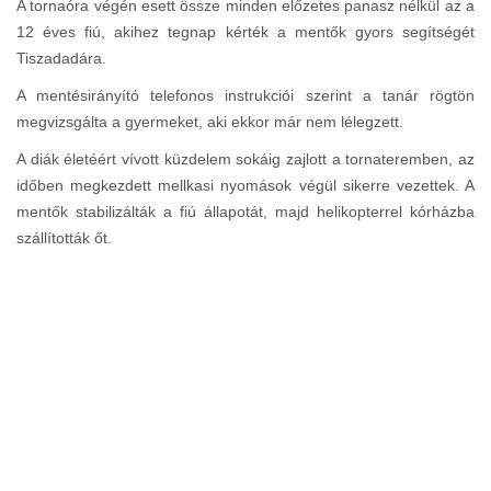
A tornaóra végén esett össze minden előzetes panasz nélkül az a
12 éves fiú, akihez tegnap kérték a mentők gyors segítségét
Tiszadadára.
A mentésirányító telefonos instrukciói szerint a tanár rögtön
megvizsgálta a gyermeket, aki ekkor már nem lélegzett.
A diák életéért vívott küzdelem sokáig zajlott a tornateremben, az
időben megkezdett mellkasi nyomások végül sikerre vezettek. A
mentők stabilizálták a fiú állapotát, majd helikopterrel kórházba
szállították őt.