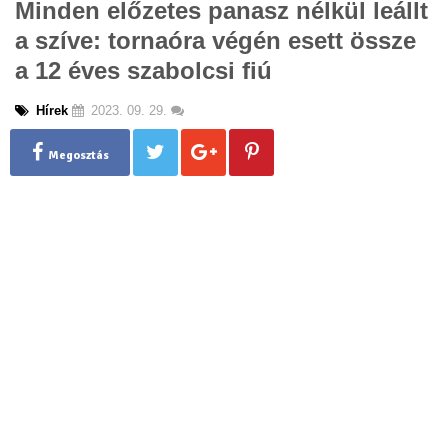
Minden előzetes panasz nélkül leállt
g
a szíve: tornaóra végén esett össze
l
e
a 12 éves szabolcsi fiú
n
a
Hírek
2023. 09. 29.
v
i
g
Megosztás
a
t
i
o
n