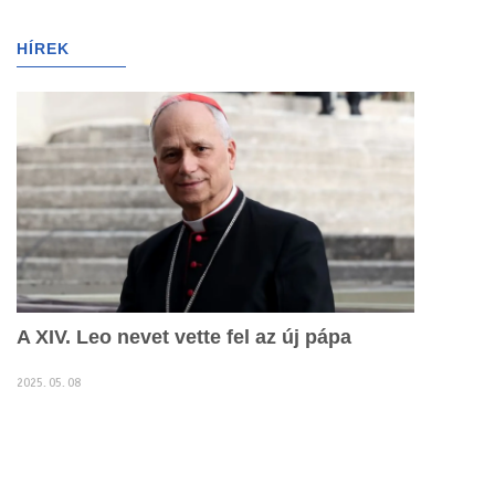
g
l
HÍREK
(2189)
e
n
a
v
i
g
a
t
i
o
n
A XIV. Leo nevet vette fel az új pápa
2025. 05. 08