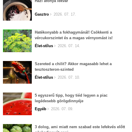
Házi áfonya lekvár
Gasztro
2026. 07. 17.
Hatékonyabb a fokhagymánál! Csökkenti a
vércukorszintet és a magas vérnyomást is!
Élet-stílus
2026. 07. 14.
Szereted a chilit? Akkor magasabb lehet a
tesztoszteron-szinted
Élet-stílus
2026. 07. 10.
5 egyszerű tipp, hogy tiéd legyen a piac
legédesebb görögdinnyéje
Egyéb
2026. 07. 09.
3 dolog, ami miatt nem szabad este lefekvés előtt