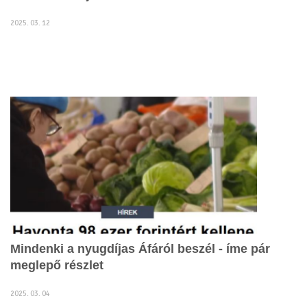
2025. 03. 12
Mindenki a nyugdíjas Áfáról beszél - íme pár
meglepő részlet
2025. 03. 04