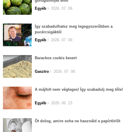
görögdinnyét enni
Egyéb
2026. 07. 09.
Így szabadulhatsz meg legegyszerűbben a
pucércsigáktól
Egyéb
2026. 07. 09.
Barackos csokis kevert
Gasztro
2026. 07. 08.
A májfolt nem végleges! Így szabadulj meg tőle!
Egyéb
2026. 06. 23.
Öt dolog, amire soha ne használd a papírtörlőt