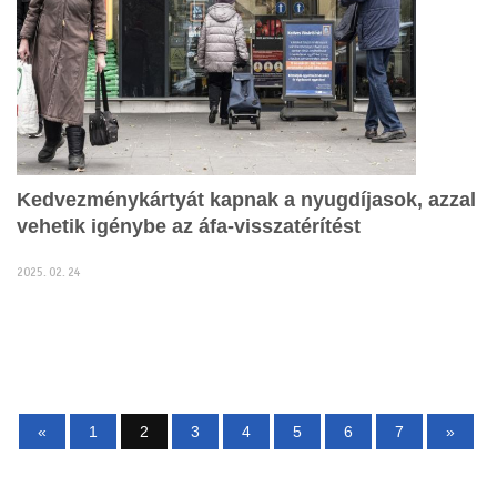
Kedvezménykártyát kapnak a nyugdíjasok, azzal
vehetik igénybe az áfa-visszatérítést
2025. 02. 24
«
1
2
3
4
5
6
7
»