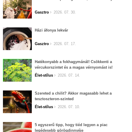
Gasztro
2026. 07. 30.
Házi áfonya lekvár
Gasztro
2026. 07. 17.
Hatékonyabb a fokhagymánál! Csökkenti a
vércukorszintet és a magas vérnyomást is!
Élet-stílus
2026. 07. 14.
Szereted a chilit? Akkor magasabb lehet a
tesztoszteron-szinted
Élet-stílus
2026. 07. 10.
5 egyszerű tipp, hogy tiéd legyen a piac
legédesebb görögdinnyéje