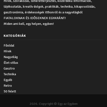
Hírek, szórakozás, ismeretterjesztés, közérdekű információk,
tájékoztatás, kreatív dolgok, praktikák, technika, kikapcsolódás,
gasztronómia, érdekességek itthonról és a nagyvilágból
FIATALOKNAK ÉS IDŐSEKNEK EGYARÁNT!
Miden ami kell, egy helyen, egyben!
KATEGÓRIÁK
Főoldal
Hírek
Nagyvilág
Élet-stílus
Gasztro
Technika
Egyéb
Retro
50 felett
2026. Copyright © Egy az Egyben