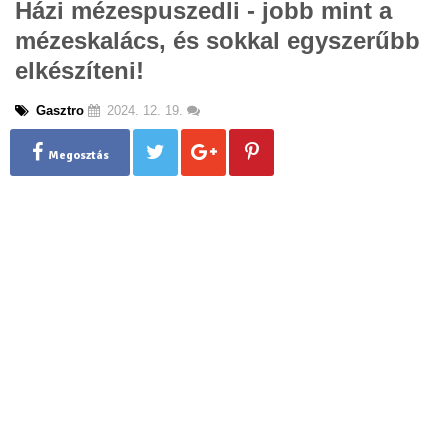
Házi mézespuszedli - jobb mint a
g
mézeskalács, és sokkal egyszerűbb
l
e
elkészíteni!
n
a
Gasztro
2024. 12. 19.
v
i
g
Megosztás
a
t
i
o
n