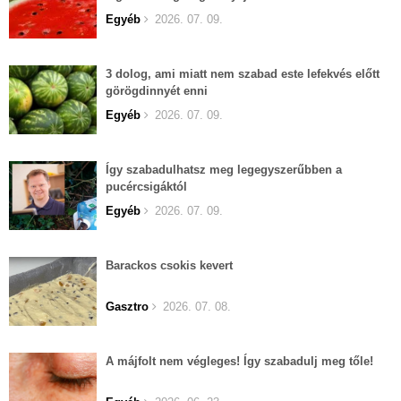
Egyéb
2026. 07. 09.
3 dolog, ami miatt nem szabad este lefekvés előtt
görögdinnyét enni
Egyéb
2026. 07. 09.
Így szabadulhatsz meg legegyszerűbben a
pucércsigáktól
Egyéb
2026. 07. 09.
Barackos csokis kevert
Gasztro
2026. 07. 08.
A májfolt nem végleges! Így szabadulj meg tőle!