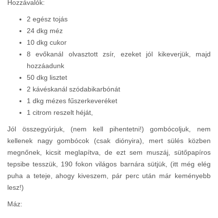
Hozzávalók:
2 egész tojás
24 dkg méz
10 dkg cukor
8 evőkanál olvasztott zsír, ezeket jól kikeverjük, majd
hozzáadunk
50 dkg lisztet
2 kávéskanál szódabikarbónát
1 dkg mézes fűszerkeveréket
1 citrom reszelt héját,
Jól összegyúrjuk, (nem kell pihentetni!) gombócoljuk, nem
kellenek nagy gombócok (csak diónyira), mert sülés közben
megnőnek, kicsit meglapítva, de ezt sem muszáj, sütőpapíros
tepsibe tesszük, 190 fokon világos barnára sütjük, (itt még elég
puha a teteje, ahogy kiveszem, pár perc után már keményebb
lesz!)
Máz: