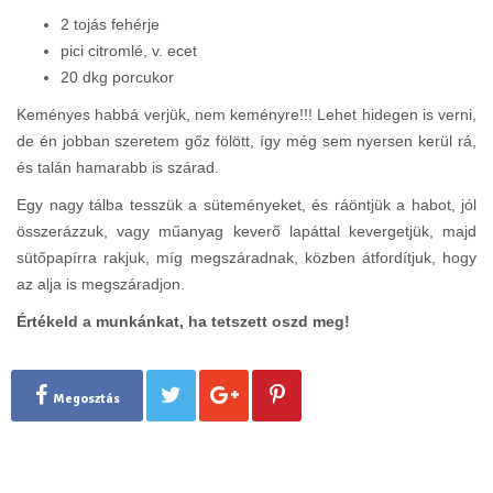
2 tojás fehérje
pici citromlé, v. ecet
20 dkg porcukor
Keményes habbá verjük, nem keményre!!! Lehet hidegen is verni,
de én jobban szeretem gőz fölött, így még sem nyersen kerül rá,
és talán hamarabb is szárad.
Egy nagy tálba tesszük a süteményeket, és ráöntjük a habot, jól
összerázzuk, vagy műanyag keverő lapáttal kevergetjük, majd
sütőpapírra rakjuk, míg megszáradnak, közben átfordítjuk, hogy
az alja is megszáradjon.
Értékeld a munkánkat, ha tetszett oszd meg!
Megosztás