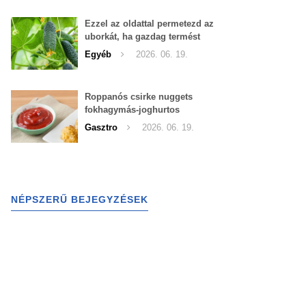
Ezzel az oldattal permetezd az
uborkát, ha gazdag termést
szeretnél begyűjteni
Egyéb
2026. 06. 19.
Roppanós csirke nuggets
fokhagymás-joghurtos
szósszal
Gasztro
2026. 06. 19.
NÉPSZERŰ BEJEGYZÉSEK