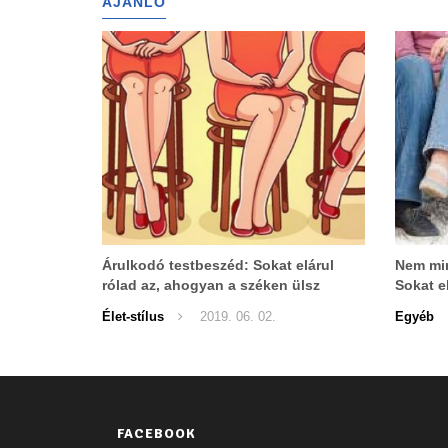
AJÁNLÓ
Árulkodó testbeszéd: Sokat elárul
Nem min
rólad az, ahogyan a széken ülsz
Sokat e
Élet-stílus
2019. 06. 02.
Egyéb
FACEBOOK