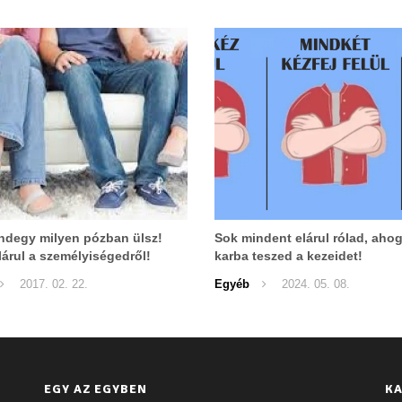
degy milyen pózban ülsz!
Sok mindent elárul rólad, aho
lárul a személyiségedről!
karba teszed a kezeidet!
2017. 02. 22.
Egyéb
2024. 05. 08.
EGY AZ EGYBEN
KA