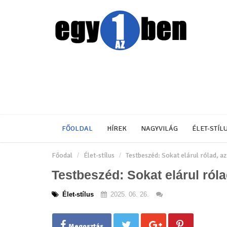
FŐOLDAL
HÍREK
NAGYVILÁG
ÉLET-STÍL
Főodal
Élet-stílus
Testbeszéd: Sokat elárul rólad, a
Testbeszéd: Sokat elárul ról
Élet-stílus
2025. 06. 26.
Megosztás