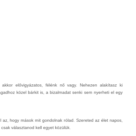
akkor elővigyázatos, félénk nő vagy. Nehezen alakítasz ki
dhoz közel bárkit is, a bizalmadat senki sem nyerheti el egy
l az, hogy mások mit gondolnak rólad. Szereted az élet napos,
d csak választanod kell egyet közülük.