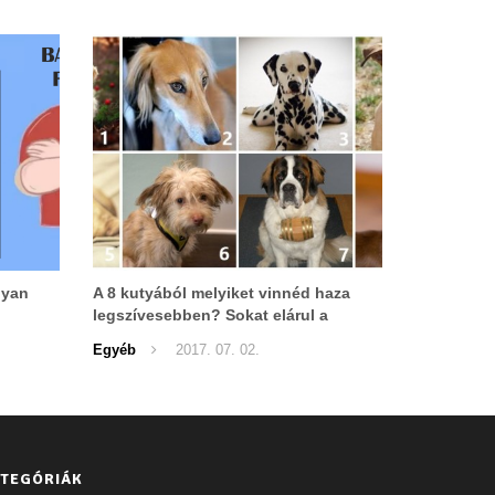
gyan
A 8 kutyából melyiket vinnéd haza
legszívesebben? Sokat elárul a
személyiségedről!
Egyéb
2017. 07. 02.
TEGÓRIÁK