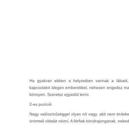
Ha gyakran ebben a helyzetben vannak a lábaid, 
kapcsolatot idegen emberekkel, nehezen engedsz maga
könnyen. Szeretsz egyedül lenni.
2-es pozíció
Nagy valószínűséggel olyan nő vagy, akit nem érdeke
örömteli oldalát nézni. A férfiak körülrajonganak, neke