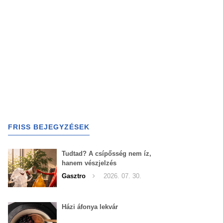
FRISS BEJEGYZÉSEK
Tudtad? A csípősség nem íz,
hanem vészjelzés
Gasztro
2026. 07. 30.
Házi áfonya lekvár