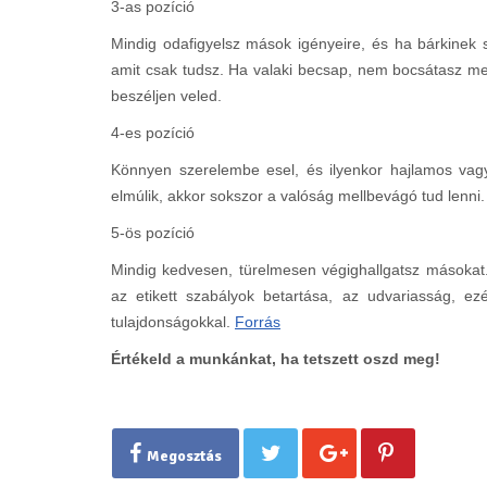
3-as pozíció
Mindig odafigyelsz mások igényeire, és ha bárkinek
amit csak tudsz. Ha valaki becsap, nem bocsátasz meg 
beszéljen veled.
4-es pozíció
Könnyen szerelembe esel, és ilyenkor hajlamos vag
elmúlik, akkor sokszor a valóság mellbevágó tud lenni.
5-ös pozíció
Mindig kedvesen, türelmesen végighallgatsz másokat
az etikett szabályok betartása, az udvariasság, e
tulajdonságokkal.
Forrás
Értékeld a munkánkat, ha tetszett oszd meg!
Megosztás