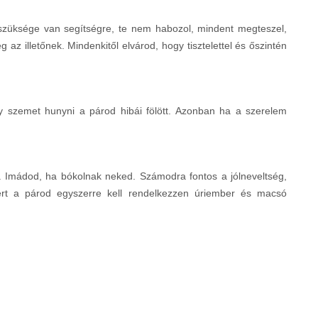
 szüksége van segítségre, te nem habozol, mindent megteszel,
az illetőnek. Mindenkitől elvárod, hogy tisztelettel és őszintén
y szemet hunyni a párod hibái fölött. Azonban ha a szerelem
. Imádod, ha bókolnak neked. Számodra fontos a jólneveltség,
zért a párod egyszerre kell rendelkezzen úriember és macsó