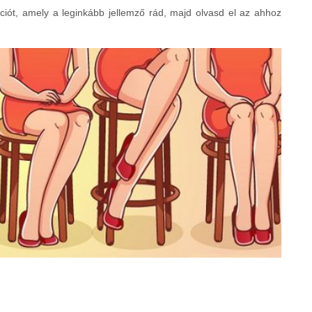
íciót, amely a leginkább jellemző rád, majd olvasd el az ahhoz