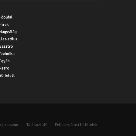
Főoldal
Hírek
Nagyvilág
Élet-stílus
Gasztro
Technika
Egyéb
Retro
50 felett
Impresszum
Tájékoztató
Felhasználási feltételek