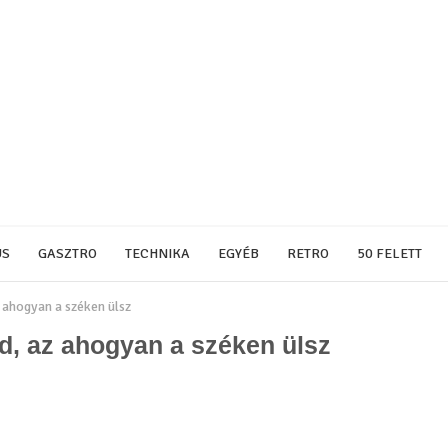
US
GASZTRO
TECHNIKA
EGYÉB
RETRO
50 FELETT
z ahogyan a széken ülsz
ad, az ahogyan a széken ülsz