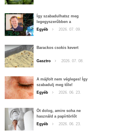
Így szabadulhatsz meg
legegyszerűbben a
pucércsigáktól
Egyéb
2026. 07. 09.
Barackos csokis kevert
Gasztro
2026. 07. 08.
A májfolt nem végleges! Így
szabadulj meg tőle!
Egyéb
2026. 06. 23.
Öt dolog, amire soha ne
használd a papírtörlőt
Egyéb
2026. 06. 23.