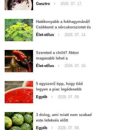
Gasztro
2026. 07. 17.
Hatékonyabb a fokhagymánál!
Csökkenti a vércukorszintet és
a magas vérnyomást is!
Élet-stílus
2026. 07. 14.
Szereted a chilit? Akkor
magasabb lehet a
tesztoszteron-szinted
Élet-stílus
2026. 07. 10.
5 egyszerű tipp, hogy tiéd
legyen a piac legédesebb
görögdinnyéje
Egyéb
2026. 07. 09.
3 dolog, ami miatt nem szabad
este lefekvés előtt
görögdinnyét enni
Egyéb
2026. 07. 09.