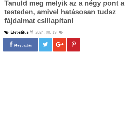
Tanuld meg melyik az a négy pont a
g
testeden, amivel hatásosan tudsz
l
e
fájdalmat csillapítani
n
a
Élet-stílus
2024. 08. 19.
v
i
g
Megosztás
a
t
i
o
n