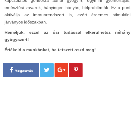
kapcsolatos gondokra adhat gyógyírt, úgymint gyomorfájás,
emésztési zavarok, hányinger, hányás, bélproblémák. Ez a pont
aktiválja az immunrendszert is, ezért érdemes stimulálni
járványos időszakban.
Reméljük, ezzel az ősi tudással elkerülhetsz néhány
gyógyszert!
Értékeld a munkánkat, ha tetszett oszd meg!
Megosztás