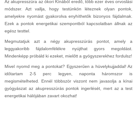
Az akupresszúra az ókori Kínából eredő, több ezer éves orvoslási
módszer. Azt vallja, hogy testünkön léteznek olyan pontok,
amelyekre nyomást gyakorolva enyhíthetők bizonyos fájdalmak.
Ezek a pontok energetikai szempontból kapcsolatban állnak az
egész testtel.
Megmutatjuk azt a négy akupresszúrás pontot, amely a
leggyakoribb fájdalomfélékre nyújthat gyors megoldást.
Mindenképp próbáld ki ezeket, mielőtt a gyógyszerekhez fordulsz!
Mivel nyomd meg a pontokat? Egyszerűen a hüvelykujjaddal! Az
időtartam 2-5 perc legyen, naponta háromszor is
megismételheted. Ennél többször viszont nem javasolja a kínai
gyógyászat az akupresszúrás pontok ingerlését, mert az a test
energetikai hálójában zavart okozhat!