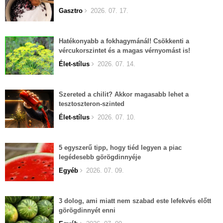
Gasztro
2026. 07. 17.
Hatékonyabb a fokhagymánál! Csökkenti a
vércukorszintet és a magas vérnyomást is!
Élet-stílus
2026. 07. 14.
Szereted a chilit? Akkor magasabb lehet a
tesztoszteron-szinted
Élet-stílus
2026. 07. 10.
5 egyszerű tipp, hogy tiéd legyen a piac
legédesebb görögdinnyéje
Egyéb
2026. 07. 09.
3 dolog, ami miatt nem szabad este lefekvés előtt
görögdinnyét enni