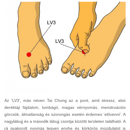
Az 'LV3', más néven Tai Chong az a pont, amit stressz, alsó
deréktáji fájdalom, lumbágó, magas vérnyomás, menstruációs
görcsök, álmatlanság és szorongás esetén érdemes 'elővenni'. A
nagylábujj és a második lábujj csontja közötti területen található. A
rá gyakorolt nyomás legyen enyhe és körkörös mozdulatot is