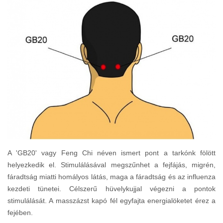
A 'GB20' vagy Feng Chi néven ismert pont a tarkónk fölött
helyezkedik el. Stimulálásával megszűnhet a fejfájás, migrén,
fáradtság miatti homályos látás, maga a fáradtság és az influenza
kezdeti tünetei. Célszerű hüvelykujjal végezni a pontok
stimulálását. A masszázst kapó fél egyfajta energialöketet érez a
fejében.