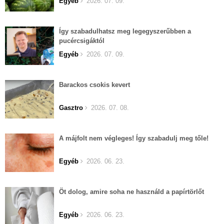
Egyéb
2026. 07. 09.
Így szabadulhatsz meg legegyszerűbben a
pucércsigáktól
Egyéb
2026. 07. 09.
Barackos csokis kevert
Gasztro
2026. 07. 08.
A májfolt nem végleges! Így szabadulj meg tőle!
Egyéb
2026. 06. 23.
Öt dolog, amire soha ne használd a papírtörlőt
Egyéb
2026. 06. 23.