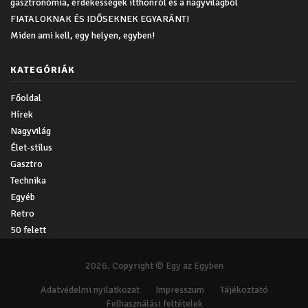
gasztronómia, érdekességek itthonról és a nagyvilágból
FIATALOKNAK ÉS IDŐSEKNEK EGYARÁNT!
Miden ami kell, egy helyen, egyben!
KATEGÓRIÁK
Főoldal
Hírek
Nagyvilág
Élet-stílus
Gasztro
Technika
Egyéb
Retro
50 felett
2026. Copyright © Egy az Egyben
Adatvédelmi nyilatkozat
Impresszum
Tájékoztató
Felhasználási feltételek