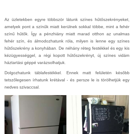
Az üzletekben egyre többször látunk színes hűtőszekrényeket,
amelyek pont a színűk miatt kerülnek sokkal többe, mint a fehér
színű hűtők. Így a pénzhiány miatt marad otthon az unalmas
fehér szín, és álmodozhatunk róla, milyen is lenne egy színes
hűtőszekrény a konyhában. De néhány réteg festékkel és egy kis
kézügyességgel, a régi kopott hűtőszekrényt, új színes vidám
háztartási géppé varázsolhatjuk.
Dolgozhatunk táblafestékkel. Ennek matt felületén később
tetszőlegesen írhatunk krétával - és persze le is törölhetjük egy
nedves szivaccsal.