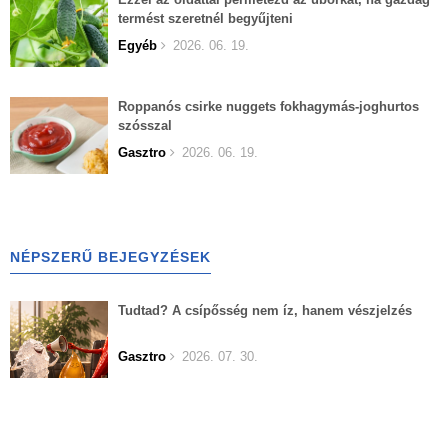
termést szeretnél begyűjteni
Egyéb
2026. 06. 19.
Roppanós csirke nuggets fokhagymás-joghurtos
szósszal
Gasztro
2026. 06. 19.
NÉPSZERŰ BEJEGYZÉSEK
Tudtad? A csípősség nem íz, hanem vészjelzés
Gasztro
2026. 07. 30.