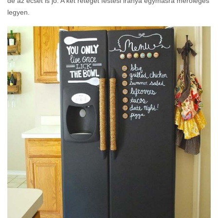
de az ecset is jó. A két réteget festési iránya egymásra merőleges
legyen.