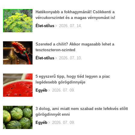
Hatékonyabb a fokhagymánál! Csökkenti a
vércukorszintet és a magas vérnyomást is!
Élet-stílus
2026. 07. 14.
Szereted a chilit? Akkor magasabb lehet a
tesztoszteron-szinted
Élet-stílus
2026. 07. 10.
5 egyszerű tipp, hogy tiéd legyen a piac
legédesebb görögdinnyéje
Egyéb
2026. 07. 09.
3 dolog, ami miatt nem szabad este lefekvés előtt
görögdinnyét enni
Egyéb
2026. 07. 09.