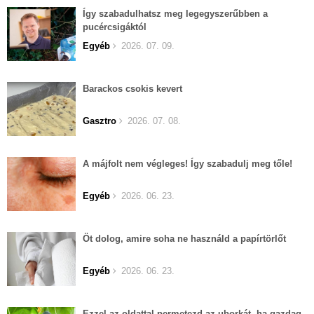
Így szabadulhatsz meg legegyszerűbben a
pucércsigáktól
Egyéb
2026. 07. 09.
Barackos csokis kevert
Gasztro
2026. 07. 08.
A májfolt nem végleges! Így szabadulj meg tőle!
Egyéb
2026. 06. 23.
Öt dolog, amire soha ne használd a papírtörlőt
Egyéb
2026. 06. 23.
Ezzel az oldattal permetezd az uborkát, ha gazdag