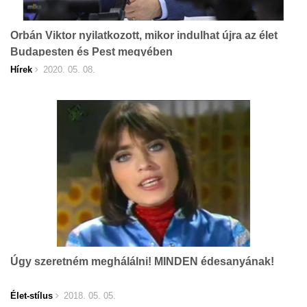
Orbán Viktor nyilatkozott, mikor indulhat újra az élet
Budapesten és Pest megyében
Hírek
2020. 05. 08.
Úgy szeretném meghálálni! MINDEN édesanyának!
Élet-stílus
2018. 05. 05.