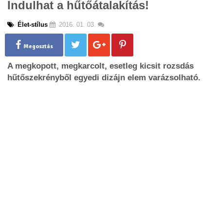
Indulhat a hűtőátalakítás!
g
l
Élet-stílus
2016. 01. 03.
e
n
a
Megosztás
v
A megkopott, megkarcolt, esetleg kicsit rozsdás
i
g
hűtőszekrényből egyedi dizájn elem varázsolható.
a
t
i
o
n