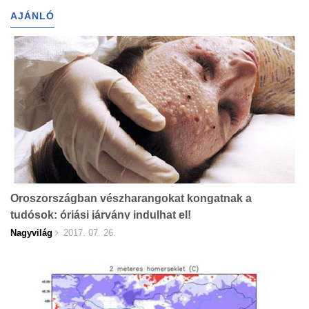
AJÁNLÓ
Oroszországban vészharangokat kongatnak a
tudósok: óriási járvány indulhat el!
Nagyvilág
2017. 07. 26.