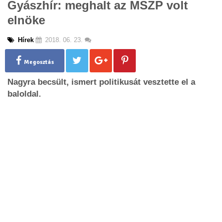
Gyászhír: meghalt az MSZP volt
g
elnöke
l
e
n
Hírek
2018. 06. 23.
a
v
Megosztás
i
g
Nagyra becsült, ismert politikusát vesztette el a
a
baloldal.
t
i
o
n