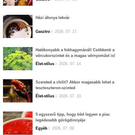
Házi áfonya lekvár
Gasztro
2026. 07. 17.
Hatékonyabb a fokhagymánál! Csökkenti a
vércukorszintet és a magas vérnyomást is!
Élet-stílus
2026. 07. 14.
Szereted a chilit? Akkor magasabb lehet a
tesztoszteron-szinted
Élet-stílus
2026. 07. 10.
5 egyszerű tipp, hogy tiéd legyen a piac
legédesebb görögdinnyéje
Egyéb
2026. 07. 09.