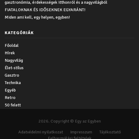
gasztronómia, érdekességek itthonról és a nagyvilágból
FIATALOKNAK ÉS IDŐSEKNEK EGYARÁNT!
Miden ami kell, egy helyen, egyben!
KATEGÓRIÁK
Főoldal
Hírek
Nagyvilág
Élet-stílus
Gasztro
Technika
Egyéb
Retro
50 felett
2026. Copyright © Egy az Egyben
Adatvédelmi nyilatkozat
Impresszum
Tájékoztató
Felhasználási feltételek