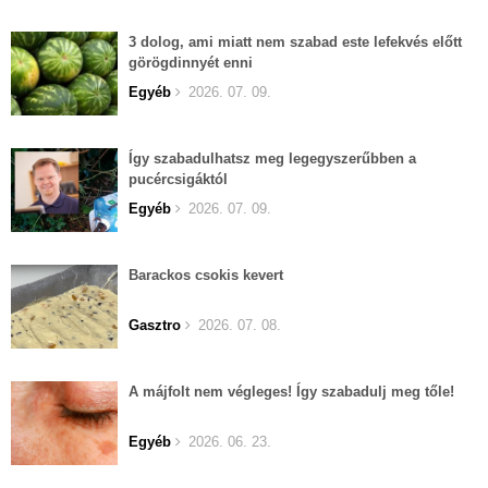
3 dolog, ami miatt nem szabad este lefekvés előtt
görögdinnyét enni
Egyéb
2026. 07. 09.
Így szabadulhatsz meg legegyszerűbben a
pucércsigáktól
Egyéb
2026. 07. 09.
Barackos csokis kevert
Gasztro
2026. 07. 08.
A májfolt nem végleges! Így szabadulj meg tőle!
Egyéb
2026. 06. 23.