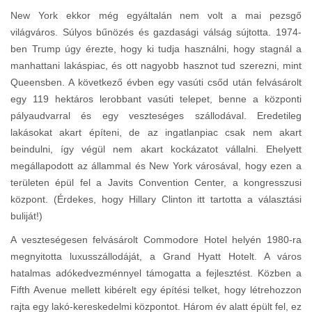
New York ekkor még egyáltalán nem volt a mai pezsgő
világváros. Súlyos bűnözés és gazdasági válság sújtotta. 1974-
ben Trump úgy érezte, hogy ki tudja használni, hogy stagnál a
manhattani lakáspiac, és ott nagyobb hasznot tud szerezni, mint
Queensben. A következő évben egy vasúti csőd után felvásárolt
egy 119 hektáros lerobbant vasúti telepet, benne a központi
pályaudvarral és egy veszteséges szállodával. Eredetileg
lakásokat akart építeni, de az ingatlanpiac csak nem akart
beindulni, így végül nem akart kockázatot vállalni. Ehelyett
megállapodott az állammal és New York városával, hogy ezen a
területen épül fel a Javits Convention Center, a kongresszusi
központ. (Érdekes, hogy Hillary Clinton itt tartotta a választási
buliját!)
A veszteségesen felvásárolt Commodore Hotel helyén 1980-ra
megnyitotta luxusszállodáját, a Grand Hyatt Hotelt. A város
hatalmas adókedvezménnyel támogatta a fejlesztést. Közben a
Fifth Avenue mellett kibérelt egy építési telket, hogy létrehozzon
rajta egy lakó-kereskedelmi központot. Három év alatt épült fel, ez