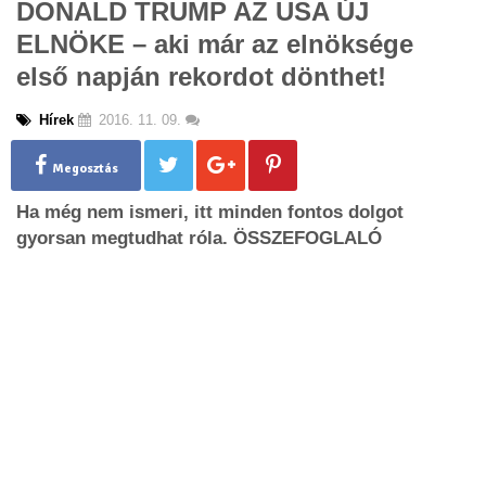
DONALD TRUMP AZ USA ÚJ
g
ELNÖKE – aki már az elnöksége
l
e
első napján rekordot dönthet!
n
a
Hírek
2016. 11. 09.
v
i
g
Megosztás
a
Ha még nem ismeri, itt minden fontos dolgot
t
i
gyorsan megtudhat róla. ÖSSZEFOGLALÓ
o
n