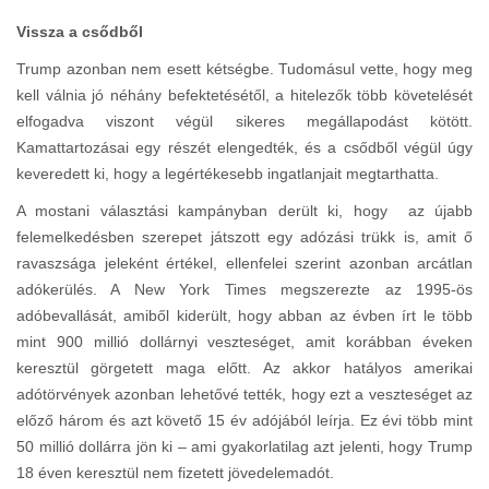
Vissza a csődből
Trump azonban nem esett kétségbe. Tudomásul vette, hogy meg
kell válnia jó néhány befektetésétől, a hitelezők több követelését
elfogadva viszont végül sikeres megállapodást kötött.
Kamattartozásai egy részét elengedték, és a csődből végül úgy
keveredett ki, hogy a legértékesebb ingatlanjait megtarthatta.
A mostani választási kampányban derült ki, hogy az újabb
felemelkedésben szerepet játszott egy adózási trükk is, amit ő
ravaszsága jeleként értékel, ellenfelei szerint azonban arcátlan
adókerülés. A New York Times megszerezte az 1995-ös
adóbevallását, amiből kiderült, hogy abban az évben írt le több
mint 900 millió dollárnyi veszteséget, amit korábban éveken
keresztül görgetett maga előtt. Az akkor hatályos amerikai
adótörvények azonban lehetővé tették, hogy ezt a veszteséget az
előző három és azt követő 15 év adójából leírja. Ez évi több mint
50 millió dollárra jön ki – ami gyakorlatilag azt jelenti, hogy Trump
18 éven keresztül nem fizetett jövedelemadót.