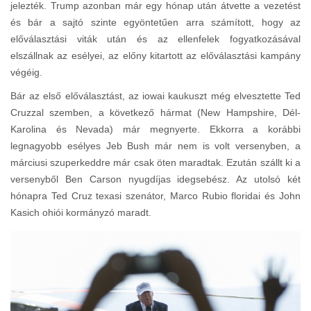
jelezték. Trump azonban már egy hónap után átvette a vezetést
és bár a sajtó szinte egyöntetűen arra számított, hogy az
előválasztási viták után és az ellenfelek fogyatkozásával
elszállnak az esélyei, az előny kitartott az előválasztási kampány
végéig.
Bár az első előválasztást, az iowai kaukuszt még elvesztette Ted
Cruzzal szemben, a következő hármat (New Hampshire, Dél-
Karolina és Nevada) már megnyerte. Ekkorra a korábbi
legnagyobb esélyes Jeb Bush már nem is volt versenyben, a
márciusi szuperkeddre már csak öten maradtak. Ezután szállt ki a
versenyből Ben Carson nyugdíjas idegsebész. Az utolsó két
hónapra Ted Cruz texasi szenátor, Marco Rubio floridai és John
Kasich ohiói kormányzó maradt.