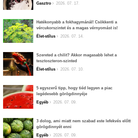
Gasztro
2026. 07. 17.
Hatékonyabb a fokhagymánál! Csökkenti a
vércukorszintet és a magas vérnyomást is!
Élet-stílus
2026. 07. 14.
Szereted a chilit? Akkor magasabb lehet a
tesztoszteron-szinted
Élet-stílus
2026. 07. 10.
5 egyszerű tipp, hogy tiéd legyen a piac
legédesebb görögdinnyéje
Egyéb
2026. 07. 09.
3 dolog, ami miatt nem szabad este lefekvés előtt
görögdinnyét enni
Egyéb
2026. 07. 09.