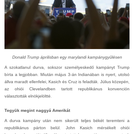
Donald Trump áprilisban egy marylandi kampánygyűlésen
A szokatlanul durva, sokszor személyeskedő kampányt Trump
bírta a legjobban. Miután május 3-án Indianában is nyert, utolsó
állva maradt ellenfelei, Kasich és Cruz is feladták. Július közepén,
az ohiói Clevelandben tartott republikánus konvención
választották elnökjelöltté.
Tegyük megint naggyá Amerikát
A durva kampány után nem sikerült teljes békét teremteni a
republikánus párton belül. John Kasich mérsékelt ohiói