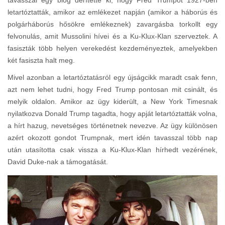
tavasszal egy blog derítette ki, hogy Fred Trumpot 1927-ben
letartóztatták, amikor az emlékezet napján (amikor a háborús és
polgárháborús hősökre emlékeznek) zavargásba torkollt egy
felvonulás, amit Mussolini hívei és a Ku-Klux-Klan szerveztek. A
fasiszták több helyen verekedést kezdeményeztek, amelyekben
két fasiszta halt meg.
Mivel azonban a letartóztatásról egy újságcikk maradt csak fenn,
azt nem lehet tudni, hogy Fred Trump pontosan mit csinált, és
melyik oldalon. Amikor az ügy kiderült, a New York Timesnak
nyilatkozva Donald Trump tagadta, hogy apját letartóztatták volna,
a hírt hazug, nevetséges történetnek nevezve. Az ügy különösen
azért okozott gondot Trumpnak, mert idén tavasszal több nap
után utasította csak vissza a Ku-Klux-Klan hírhedt vezérének,
David Duke-nak a támogatását.