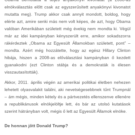
elnökválasztás előtt csak az egyszerűsített anyakönyvi kivonatot
mutatta meg). Trump akkor csak annyit mondott, boldog, hogy
elérte azt, amire senki más nem volt képes, de azt, hogy Obama
valóban Amerikában született még évekig nem mondta ki. Végül
már az idei kampányban kényszerült erre, amikor sokadszorra
rákérdeztek „Obama az Egyesült Államokban született, pont” –
mondta. Azért még hozzátette, hogy az egész Hillary Clinton
hibája, hiszen a 2008-as előválasztási kampányban ő kezdett
gyanakodni (ezt Clinton stábja és a demokraták is élesen
visszautasították).
Akkor, 2011. április végén az amerikai politikai életben nehezen
lehetett olyasvalakit találni, aki nevetségesebbnek tűnt Trumpnál
– ám mégis, minden kétely és a pártvezetés ellenszenve ellenére
a republikánusok elnökjelöltje lett, és bár az utolsó kutatások
szerint hátrányban volt, mégis ő lett az Egyesült Államok elnöke.
De honnan jött Donald Trump?