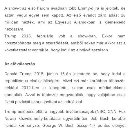
A show-t az első három évadban több Emmy-díjra is jelölték, de
aztán végül egyet sem kapott. Az első évadot záró adást 28
millióan nézték, ami az Egyesült Államokban is kiemelkedő
nézőszám.
Trump 2015. februárig volt a show-ban. Ekkor nem
hosszabbította meg a szerződését, amiből sokan már akkor azt a
következtetést vonták le, hogy indul az elnökválasztáson.
Az előválasztás
Donald Trump 2015. június 16-án jelentette be, hogy indul a
republikánus elnökjelöltségért. Mivel ezt már korábban többször,
például 2012-ben is lebegtette, sokan csak médiahekknek
gondolták. Azzal is többször megvádolták, hogy valójában csak
üzleti pozícióit akarja javítani az indulással.
Trump belépése előtt a nagyobb tévétársaságok (NBC, CNN, Fox
News) közvélemény-kutatásai egyértelműen Jeb Bush korábbi
floridai kormányzó, George W. Bush öccse 4-7 pontos előnyét