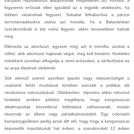
irányadó republikánus álláspontnak megfelelően azt mondta, a
fegyveres erőszak ellen igazából az a legjobb védekezés, ha
többen vásárolnak fegyvert. Sokakat felháborítva a párizsi
terrortámadásokra utalva azt mondta, ha a Bataclanban
szórakozóknál is lett volna fegyver, akkor kevesebben halnak
meg.
Ellenezte az abortuszt, egyszer még azt is mondta, azokat a
nőket, akik abortuszt hajtanak végre, meg kell büntetni. Kivételes
indokként azonban elfogadja a nemi erőszakot, a vérfertőzést és
az anya életének védelmét.
Sok elemző szerint azonban igazán nagy népszerűséget a
csalódott fehér munkások körében szerzett a politikai elit
rendszeres ostorozásával. Októberben ötpontos etikai reformot
hirdetett, amiben például megtiltaná, hogy kongresszusi
alkalmazottak közvetlenül lobbistává válhassanak, miután
távoznak az állami vagy pártalkalmazásból. Egy coloradói
kampánygyűlésen pedig azzal állt elő, hogy hogy a kongresszusi
képviselők mandátumát hat évben, a szenátorokét 12 évben