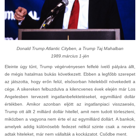
Donald Trump Atlantic Cityben, a Trump Taj Mahalban
1989.március 1-jén
Eleinte úgy tűnt, Trump végérvényesen felfelé ívelő pályára állt,
de mégis hatalmas bukás következett. Ebben a legfőbb szerepet
az játszotta, hogy erőn felül, elsősorban hitelekből növekedett a
cége. A sikereken felbuzdulva a kilencvenes évek elején már Los
Angelesben tervezett ingatlanbefektetéseket, egymilliárd dollár
értékben. Amikor azonban eljött az ingatlanpiaci visszaesés,
Trump ott állt 2 milliárd dollár hitellel, amit nem tudott törleszteni,
miközben a vagyona nem érte el az egymilliárd dollárt. A bankok,
amelyek addig különösebb fedezet nélkül szinte csak a nevére
adtak hiteleket, már nem vállalták a kockázatot. Csődbe ment.