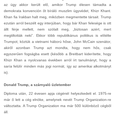
az ügy akkor került elő, amikor Trump élesen támadta a
demokrata konvención őt bíráló muszlim ügyvédet, Khizr Khant.
Khan fia Irakban halt meg, miközben megmentette társait. Trump
ezután arról beszélt egy interjúban, hogy bár Khan felesége is ott
állt férje mellett, nem szólalt meg, „biztosan azért, mert
megtiltották neki”. Ekkor több republikánus politikus is elítélte
Trumpot, köztük a vietnami háború hőse, John McCain szenátor,
akiről azonban Trump azt mondta, hogy nem hős, csak
egyszerűen fogságba esett (később a Breitbart kiderítette, hogy
Khizr Khan a nyolcvanas években arról írt tanulmányt, hogy a
saría felülír minden más jogi normát, így az amerikai alkotmányt
is).
Donald Trump, a szárnyaló üzletember
Diploma után, 22 évesen apja cégénél helyezkedett el. 1975-re
már ő lett a cég elnöke, amelynek nevét Trump Organization-re
változtatta. A Trump Organization ma már 500 különböző cégből
áll.