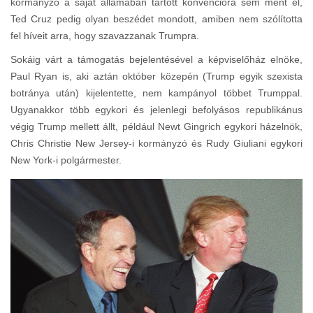
kormányzó a saját államában tartott konvencióra sem ment el,
Ted Cruz pedig olyan beszédet mondott, amiben nem szólította
fel híveit arra, hogy szavazzanak Trumpra.
Sokáig várt a támogatás bejelentésével a képviselőház elnöke,
Paul Ryan is, aki aztán október közepén (Trump egyik szexista
botránya után) kijelentette, nem kampányol többet Trumppal.
Ugyanakkor több egykori és jelenlegi befolyásos republikánus
végig Trump mellett állt, például Newt Gingrich egykori házelnök,
Chris Christie New Jersey-i kormányzó és Rudy Giuliani egykori
New York-i polgármester.