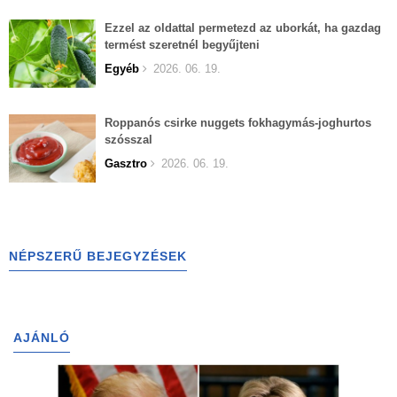
Ezzel az oldattal permetezd az uborkát, ha gazdag
termést szeretnél begyűjteni
Egyéb
2026. 06. 19.
Roppanós csirke nuggets fokhagymás-joghurtos
szósszal
Gasztro
2026. 06. 19.
NÉPSZERŰ BEJEGYZÉSEK
AJÁNLÓ