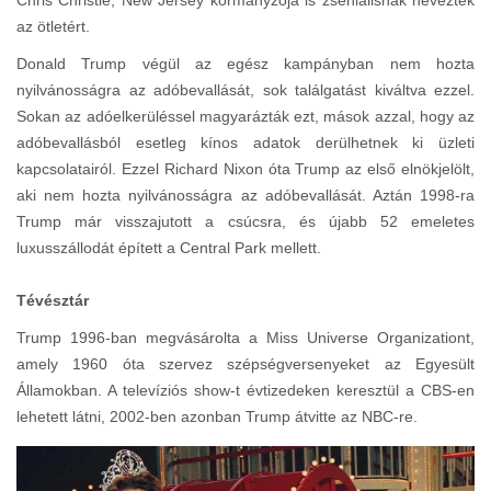
az ötletért.
Donald Trump végül az egész kampányban nem hozta
nyilvánosságra az adóbevallását, sok találgatást kiváltva ezzel.
Sokan az adóelkerüléssel magyarázták ezt, mások azzal, hogy az
adóbevallásból esetleg kínos adatok derülhetnek ki üzleti
kapcsolatairól. Ezzel Richard Nixon óta Trump az első elnökjelölt,
aki nem hozta nyilvánosságra az adóbevallását. Aztán 1998-ra
Trump már visszajutott a csúcsra, és újabb 52 emeletes
luxusszállodát épített a Central Park mellett.
Tévésztár
Trump 1996-ban megvásárolta a Miss Universe Organizationt,
amely 1960 óta szervez szépségversenyeket az Egyesült
Államokban. A televíziós show-t évtizedeken keresztül a CBS-en
lehetett látni, 2002-ben azonban Trump átvitte az NBC-re.