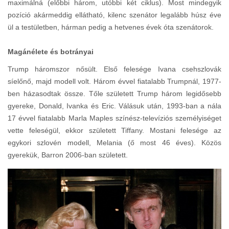
maximálná (előbbi három, utóbbi két ciklus). Most mindegyik
pozíció akármeddig ellátható, kilenc szenátor legalább húsz éve
ül a testületben, hárman pedig a hetvenes évek óta szenátorok.
Magánélete és botrányai
Trump háromszor nősült. Első felesége Ivana csehszlovák
síelőnő, majd modell volt. Három évvel fiatalabb Trumpnál, 1977-
ben házasodtak össze. Tőle született Trump három legidősebb
gyereke, Donald, Ivanka és Eric. Válásuk után, 1993-ban a nála
17 évvel fiatalabb Marla Maples színész-televíziós személyiséget
vette feleségül, ekkor született Tiffany. Mostani felesége az
egykori szlovén modell, Melania (ő most 46 éves). Közös
gyerekük, Barron 2006-ban született.