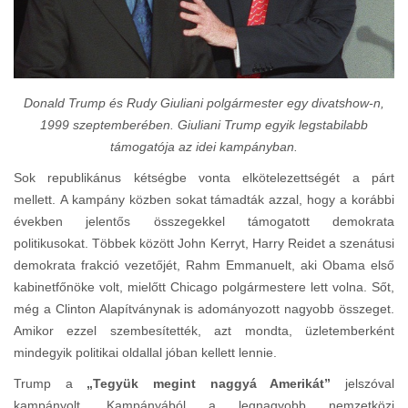
Donald Trump és Rudy Giuliani polgármester egy divatshow-n,
1999 szeptemberében. Giuliani Trump egyik legstabilabb
támogatója az idei kampányban.
Sok republikánus kétségbe vonta elkötelezettségét a párt
mellett. A kampány közben sokat támadták azzal, hogy a korábbi
években jelentős összegekkel támogatott demokrata
politikusokat. Többek között John Kerryt, Harry Reidet a szenátusi
demokrata frakció vezetőjét, Rahm Emmanuelt, aki Obama első
kabinetfőnöke volt, mielőtt Chicago polgármestere lett volna. Sőt,
még a Clinton Alapítványnak is adományozott nagyobb összeget.
Amikor ezzel szembesítették, azt mondta, üzletemberként
mindegyik politikai oldallal jóban kellett lennie.
Trump a
„Tegyük megint naggyá Amerikát”
jelszóval
kampányolt. Kampányából a legnagyobb nemzetközi