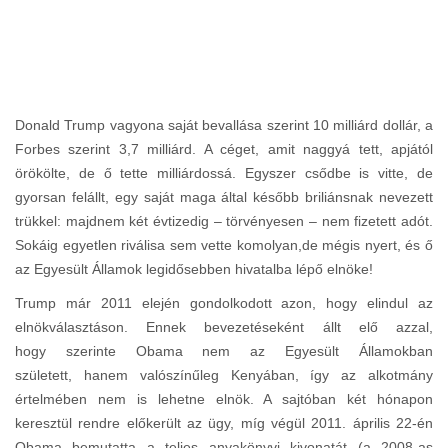
Donald Trump vagyona saját bevallása szerint 10 milliárd dollár, a
Forbes szerint 3,7 milliárd. A céget, amit naggyá tett, apjától
örökölte, de ő tette milliárdossá. Egyszer csődbe is vitte, de
gyorsan felállt, egy saját maga által később briliánsnak nevezett
trükkel: majdnem két évtizedig – törvényesen – nem fizetett adót.
Sokáig egyetlen riválisa sem vette komolyan,de mégis nyert, és ő
az Egyesült Államok legidősebben hivatalba lépő elnöke!
Trump már 2011 elején gondolkodott azon, hogy elindul az
elnökválasztáson. Ennek bevezetéseként állt elő azzal,
hogy szerinte Obama nem az Egyesült Államokban
született, hanem valószínűleg Kenyában, így az alkotmány
értelmében nem is lehetne elnök. A sajtóban két hónapon
keresztül rendre előkerült az ügy, míg végül 2011. április 22-én
Obama bemutatta a teljes anyakönyvi kivonatát (a 2008-as