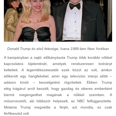
Donald Trump és első felesége, Ivana 1989-ben New Yorkban
A kampányban a sajtó előbányászta Trump több korábbi nőkkel
kapcsolatos kijelentését, amelyek rendszeresen botrányt
keltettek. A legemlékezetesebb ezek közül az volt, amikor
előkerült egy hangfelvétel, amin egy televíziós interjú előtti –
adáson kívüli – beszélgetést rögzítettek. Ebben Trump
elég trágárul arról beszélt, hogy gazdag és sikeres emberként
bármit megengedhet magának a nőkkel szemben. A
műsorvezetőt, aki többször helyeselt, az NBC felfüggesztette.
Melania Trump megvédte a férjét, azt mondta, ez csak
férfibeszéd volt.