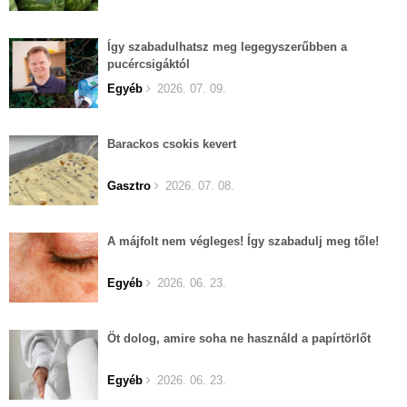
Így szabadulhatsz meg legegyszerűbben a
pucércsigáktól
Egyéb
2026. 07. 09.
Barackos csokis kevert
Gasztro
2026. 07. 08.
A májfolt nem végleges! Így szabadulj meg tőle!
Egyéb
2026. 06. 23.
Öt dolog, amire soha ne használd a papírtörlőt
Egyéb
2026. 06. 23.