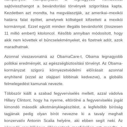
sajtóvisszhangot a bevándorlási törvények szigorítása kapta.
Kezdetben azt mondta, ha megválasztják, az amerikai–mexikói
határra falat építtet, amelynek költségeit kifizetteti a mexikói
kormánnyal. Ezzel együtt minden illegális bevándorlót (összesen
11 millió embert) kitoloncol. Később annyiban módosított, hogy
akik nem követtek el bűncselekményeket, és fizetnek adót, azok
maradhatnak.
Azonnal visszavonatná az ObamaCare-t, Obama legnagyobb
politikai eredményét, az egészségbiztosítási törvényt. Az Obama-
kormányzat szigorú környezetvédelmi előírásait azonnal
enyhítené (ezzel az olajipari lobbinak kedvezve), a globális
felmelegedést kamunak nevezte.
Többször kiállt a szabad fegyverviselés mellett, azzal vádolva
Hillary Clintont, hogy ha nyerne, eltörölné a fegyverviselés jogát
kimondó második alkotmánykiegészítést, a legfelsőbb bíróság
tagjának pedig olyan bírót nevezne ki a tavaly meghalt
konzervatív Antonin Scalia helyére, aki ebben segít neki. Az