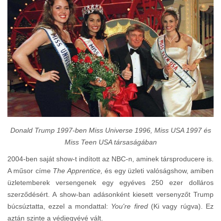
Donald Trump 1997-ben Miss Universe 1996, Miss USA 1997 és
Miss Teen USA társaságában
2004-ben saját show-t indított az NBC-n, aminek társproducere is.
A műsor címe
The Apprentice,
és egy üzleti valóságshow, amiben
üzletemberek versengenek egy egyéves 250 ezer dolláros
szerződésért. A show-ban adásonként kiesett versenyzőt Trump
búcsúztatta, ezzel a mondattal:
You're fired
(Ki vagy rúgva). Ez
aztán szinte a védjegyévé vált.