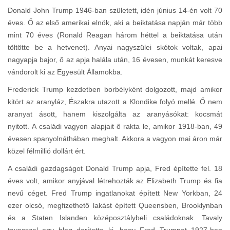
Donald John Trump 1946-ban született, idén június 14-én volt 70
éves. Ő az első amerikai elnök, aki a beiktatása napján már több
mint 70 éves (Ronald Reagan három héttel a beiktatása után
töltötte be a hetvenet). Anyai nagyszülei skótok voltak, apai
nagyapja bajor, ő az apja halála után, 16 évesen, munkát keresve
vándorolt ki az Egyesült Államokba.
Frederick Trump kezdetben borbélyként dolgozott, majd amikor
kitört az aranyláz, Északra utazott a Klondike folyó mellé. Ő nem
aranyat ásott, hanem kiszolgálta az aranyásókat: kocsmát
nyitott. A családi vagyon alapjait ő rakta le, amikor 1918-ban, 49
évesen spanyolnáthában meghalt. Akkora a vagyon mai áron már
közel félmillió dollárt ért.
A családi gazdagságot Donald Trump apja, Fred építette fel. 18
éves volt, amikor anyjával létrehozták az Elizabeth Trump és fia
nevű céget. Fred Trump ingatlanokat épített New Yorkban, 24
ezer olcsó, megfizethető lakást épített Queensben, Brooklynban
és a Staten Islanden középosztálybeli családoknak. Tavaly