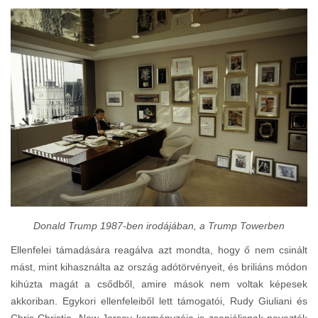
Donald Trump 1987-ben irodájában, a Trump Towerben
Ellenfelei támadására reagálva azt mondta, hogy ő nem csinált
mást, mint kihasználta az ország adótörvényeit, és briliáns módon
kihúzta magát a csődből, amire mások nem voltak képesek
akkoriban. Egykori ellenfeleiből lett támogatói, Rudy Giuliani és
Chris Christie, New Jersey kormányzója is zseniálisnak nevezték