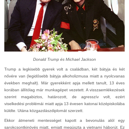
Donald Trump és Michael Jackson
Trump a legkisebb gyerek volt a családban, két bátyja és két
nővére van (legidősebb bátyja alkoholizmusa miatt a nyolcvanas
években meghalt). Már gyerekként apja mellett tanult, 13 éves
korában állítólag már munkagépet vezetett. A visszaemlékezések
szerint magabiztos, határozott, de agresszív volt, ezért
viselkedési problémái miatt apja 13 évesen katonai középiskolába
küldte. Utána közgazdászdiplomát szerzett.
Ekkor átmeneti mentességet kapott a bevonulás alól egy
sarokcsontkinövés miatt, emiatt megúszta a vietnami háborút. Ez