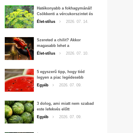
Hatékonyabb a fokhagymánál!
Csökkenti a vércukorszintet és
a magas vérnyomást is!
Élet-stílus
2026. 07. 14.
Szereted a chilit? Akkor
magasabb lehet a
tesztoszteron-szinted
Élet-stílus
2026. 07. 10.
5 egyszerű tipp, hogy tiéd
legyen a piac legédesebb
görögdinnyéje
Egyéb
2026. 07. 09.
3 dolog, ami miatt nem szabad
este lefekvés előtt
görögdinnyét enni
Egyéb
2026. 07. 09.