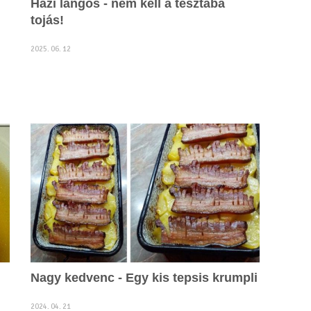
Házi lángos - nem kell a tésztába
tojás!
2025. 06. 12
Nagy kedvenc - Egy kis tepsis krumpli
2024. 04. 21