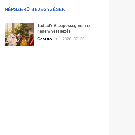
NÉPSZERŰ BEJEGYZÉSEK
Tudtad? A csípősség nem íz,
hanem vészjelzés
Gasztro
2026. 07. 30.