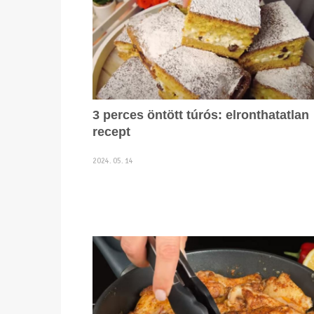
3 perces öntött túrós: elronthatatlan
recept
2024. 05. 14