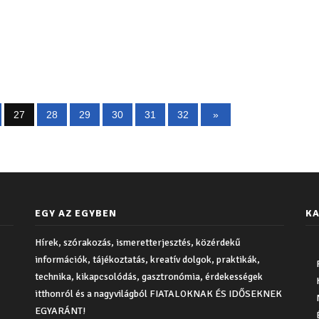
27
28
29
30
31
32
»
EGY AZ EGYBEN
KA
Hírek, szórakozás, ismeretterjesztés, közérdekű
információk, tájékoztatás, kreatív dolgok, praktikák,
technika, kikapcsolódás, gasztronómia, érdekességek
itthonról és a nagyvilágból FIATALOKNAK ÉS IDŐSEKNEK
EGYARÁNT!