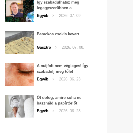
Így szabadulhatsz meg
legegyszerűbben a
pucércsigáktól
Egyéb
2026. 07. 09.
Barackos csokis kevert
Gasztro
2026. 07. 08.
A májfolt nem végleges! Így
szabadulj meg tőle!
Egyéb
2026. 06. 23.
Öt dolog, amire soha ne
használd a papírtörlőt
Egyéb
2026. 06. 23.