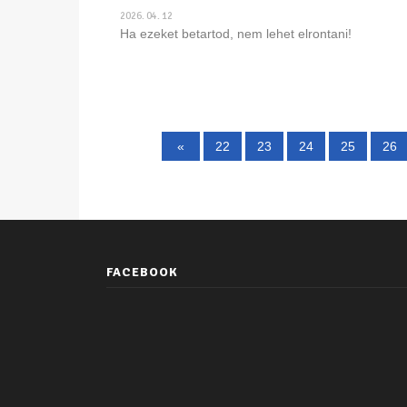
2026. 04. 12
Ha ezeket betartod, nem lehet elrontani!
«
22
23
24
25
26
FACEBOOK