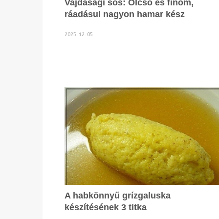
Vajdasági sós: Olcsó és finom,
ráadásul nagyon hamar kész
2025. 12. 05
A habkönnyű grízgaluska
készítésének 3 titka