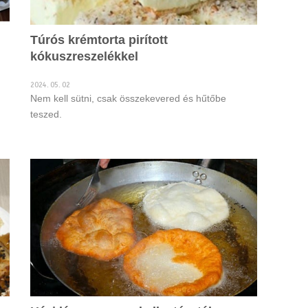
Túrós krémtorta pirított
kókuszreszelékkel
2024. 05. 02
Nem kell sütni, csak összekevered és hűtőbe
teszed.