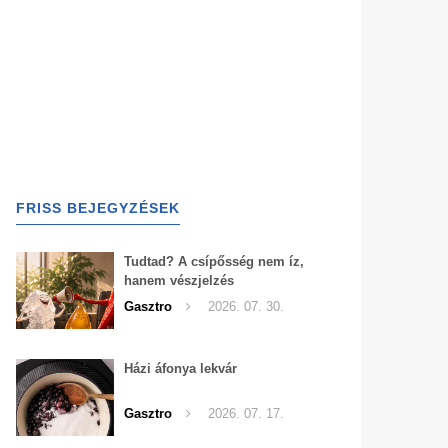
FRISS BEJEGYZÉSEK
Tudtad? A csípősség nem íz,
hanem vészjelzés
Gasztro
2026. 07. 30.
Házi áfonya lekvár
Gasztro
2026. 07. 17.