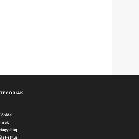
TEGÓRIÁK
Főoldal
Hírek
Nagyvilág
Élet-stílus