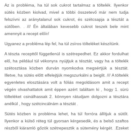
Az is probléma, ha túl sok cukrot tartalmaz a töltelék. Ilyenkor
sütés közben kiolvad, mivel a többi összetevő már nem tudja
felszívni az aránytalanul sok cukrot, és szétcsapja a tésztát a
sütőben. . /// Én általában kevesebb cukrot teszek bele mint
amennyit a recept előír/
Ugyanez a probléma lép fel, ha túl zsíros tölteléket készítünk.
A tészta recepttől függetlenül is szétrepedhet. Ez akkor fordulhat
elő, ha például túl vékonyra nyújtjuk a tésztát, vagy ha a töltelék
szétosztása közben durván nyomkodva megsértjük a tésztát.
Illetve, ha sütés előtt elfelejtjük megszurkálni a beiglit. /// A töltelék
egyenletes elosztására volt a fóliás megoldásom amit a recept
végén olvashattatok amit éppen azért találtam ki , hogy 1. sürü
tölteléket csinálhassak 2. könnyen rátudjam dolgozni a tésztára
anélkül , hogy szétcincálnám a tésztát .
Sütés közben is probléma lehet, ha túl forróra állítjuk a sütőt.
Ilyenkor a külső réteg túl gyorsan kérgesedik, és a belső szaftos
részből kiáramló gőzök szétrepesztik a sütemény kérgét. .Ezeket