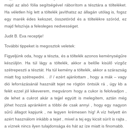
majd az alsó fólia segítségével ráborítom a tésztára a tölteléket.
Ha véletlen híg lett a töltelék javíthatsz az állagán utólag is, fogsz
egy marék édes kekszet, összetöröd és a töltelékre szóród, ez
majd felszívja a felesleges nedvességet.
Judit B. Eva receptje!
További tippeket is megosztok veletek:
Figyeljünk oda, hogy a tészta, és a töltelék azonos keménységűre
készüljön. Ha túl lágy a töltelék, akkor a belőle kisülő vízgőz
szétrepeszti a tésztát. Ha túl kemény a töltelék, akkor a szárazság
miatt fog szétrepedni. . // / ezért ajánlottam , hogy a mák – vagy
dió leforrázásánál használt tejet ne rögtön öntsük rá , úgy kb a
felét ezzel jól kikeverem, megvárom hogy a cukor is felolvadjon ,
de lehet a cukrot akár a tejjel együtt is melegítem, aztán még
jöhet hozzá apránként a többi de csak annyi , hogy egy nagyon
sűrű állagot kapjunk , ne legyen krémesen híg! A víz helyett én
azért használom inkább a tejet , mivel a tej egy kicsit sürít is rajta ,
a víznek nincs ilyen tulajdonsága és hát az íze miatt is finomabb.