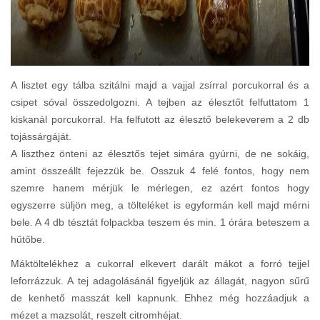
A lisztet egy tálba szitálni majd a vajjal zsírral porcukorral és a
csipet sóval összedolgozni. A tejben az élesztőt felfuttatom 1
kiskanál porcukorral. Ha felfutott az élesztő belekeverem a 2 db
tojássárgáját.
A liszthez önteni az élesztős tejet simára gyúrni, de ne sokáig,
amint összeállt fejezzük be. Osszuk 4 felé fontos, hogy nem
szemre hanem mérjük le mérlegen, ez azért fontos hogy
egyszerre süljön meg, a tölteléket is egyformán kell majd mérni
bele. A 4 db tésztát folpackba teszem és min. 1 órára beteszem a
hűtőbe.
Máktöltelékhez a cukorral elkevert darált mákot a forró tejjel
leforrázzuk. A tej adagolásánál figyeljük az állagát, nagyon sűrű
de kenhető masszát kell kapnunk. Ehhez még hozzáadjuk a
mézet a mazsolát, reszelt citromhéjat.