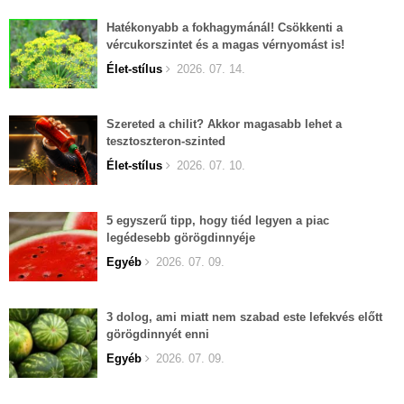
Hatékonyabb a fokhagymánál! Csökkenti a
vércukorszintet és a magas vérnyomást is!
Élet-stílus
2026. 07. 14.
Szereted a chilit? Akkor magasabb lehet a
tesztoszteron-szinted
Élet-stílus
2026. 07. 10.
5 egyszerű tipp, hogy tiéd legyen a piac
legédesebb görögdinnyéje
Egyéb
2026. 07. 09.
3 dolog, ami miatt nem szabad este lefekvés előtt
görögdinnyét enni
Egyéb
2026. 07. 09.