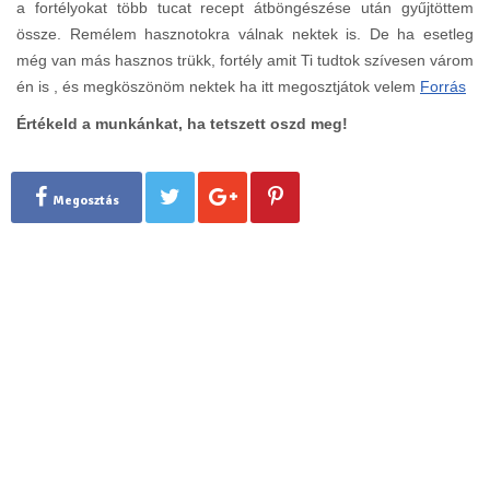
a fortélyokat több tucat recept átböngészése után gyűjtöttem
össze. Remélem hasznotokra válnak nektek is. De ha esetleg
még van más hasznos trükk, fortély amit Ti tudtok szívesen várom
én is , és megköszönöm nektek ha itt megosztjátok velem
Forrás
Értékeld a munkánkat, ha tetszett oszd meg!
Megosztás