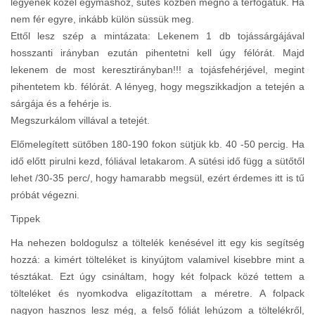
legyenek közel egymáshoz, sütés közben megnő a térfogatuk. Ha
nem fér egyre, inkább külön süssük meg.
Ettől lesz szép a mintázata: Lekenem 1 db tojássárgájával
hosszanti irányban ezután pihentetni kell úgy félórát. Majd
lekenem de most keresztirányban!!! a tojásfehérjével, megint
pihentetem kb. félórát. A lényeg, hogy megszikkadjon a tetején a
sárgája és a fehérje is.
Megszurkálom villával a tetejét.
Előmelegített sütőben 180-190 fokon sütjük kb. 40 -50 percig. Ha
idő előtt pirulni kezd, fóliával letakarom. A sütési idő függ a sütőtől
lehet /30-35 perc/, hogy hamarabb megsül, ezért érdemes itt is tű
próbát végezni.
Tippek
Ha nehezen boldogulsz a töltelék kenésével itt egy kis segítség
hozzá: a kimért tölteléket is kinyújtom valamivel kisebbre mint a
tésztákat. Ezt úgy csináltam, hogy két folpack közé tettem a
tölteléket és nyomkodva eligazítottam a méretre. A folpack
nagyon hasznos lesz még, a felső fóliát lehúzom a töltelékről,