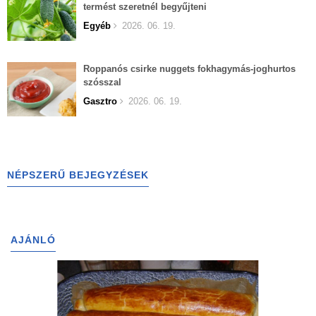
termést szeretnél begyűjteni
Egyéb
2026. 06. 19.
Roppanós csirke nuggets fokhagymás-joghurtos
szósszal
Gasztro
2026. 06. 19.
NÉPSZERŰ BEJEGYZÉSEK
AJÁNLÓ