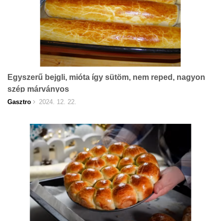
Egyszerű bejgli, mióta így sütöm, nem reped, nagyon
szép márványos
Gasztro
2024. 12. 22.