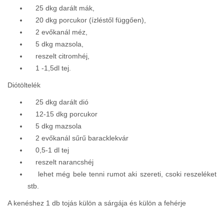
25 dkg darált mák,
20 dkg porcukor (ízléstől függően),
2 evőkanál méz,
5 dkg mazsola,
reszelt citromhéj,
1 -1,5dl tej.
Diótöltelék
25 dkg darált dió
12-15 dkg porcukor
5 dkg mazsola
2 evőkanál sűrű baracklekvár
0,5-1 dl tej
reszelt narancshéj
lehet még bele tenni rumot aki szereti, csoki reszeléket
stb.
A kenéshez 1 db tojás külön a sárgája és külön a fehérje