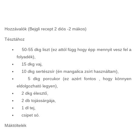
Hozzávalók (Bejgli recept 2 diós -2 mákos)
Tésztához
50-55 dkg liszt (ez attól függ hogy épp mennyit vesz fel a
folyadék),
15 dkg vaj,
10 dkg sertészsír (én mangalica zsírt használtam),
5 dkg porcukor (ez azért fontos , hogy könnyen
eldolgozható legyen),
2 dkg élesztő,
2 db tojássárgája,
1 dl tej,
csipet só.
Máktöltelék