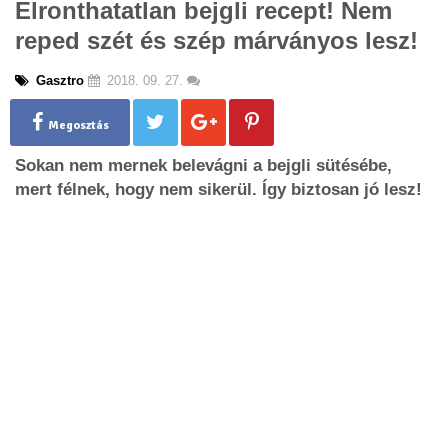
Elronthatatlan bejgli recept! Nem
g
reped szét és szép márványos lesz!
l
e
n
Gasztro
2018. 09. 27.
a
v
Megosztás
i
g
Sokan nem mernek belevágni a bejgli sütésébe,
a
mert félnek, hogy nem sikerül. Így biztosan jó lesz!
t
i
o
n