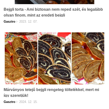
Bejgli torta - Ami biztosan nem reped szét, és legalább
olyan finom, mint az eredeti bejgli
Gasztro
2023. 12. 07.
Márványos tetejű bejgli rengeteg töltelékkel, mert mi
így szeretjük!
Gasztro
2024. 12. 15.