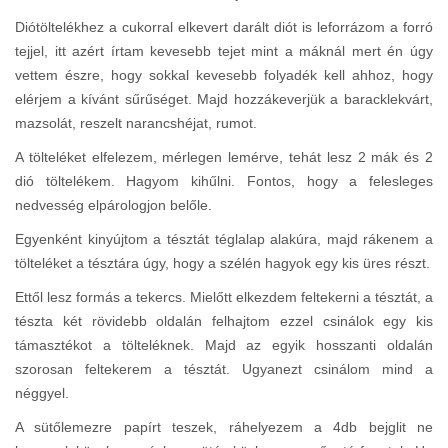
Diótöltelékhez a cukorral elkevert darált diót is leforrázom a forró
tejjel, itt azért írtam kevesebb tejet mint a máknál mert én úgy
vettem észre, hogy sokkal kevesebb folyadék kell ahhoz, hogy
elérjem a kívánt sűrűséget. Majd hozzákeverjük a baracklekvárt,
mazsolát, reszelt narancshéjat, rumot.
A tölteléket elfelezem, mérlegen lemérve, tehát lesz 2 mák és 2
dió töltelékem. Hagyom kihűlni. Fontos, hogy a felesleges
nedvesség elpárologjon belőle.
Egyenként kinyújtom a tésztát téglalap alakúra, majd rákenem a
tölteléket a tésztára úgy, hogy a szélén hagyok egy kis üres részt.
Ettől lesz formás a tekercs. Mielőtt elkezdem feltekerni a tésztát, a
tészta két rövidebb oldalán felhajtom ezzel csinálok egy kis
támasztékot a tölteléknek. Majd az egyik hosszanti oldalán
szorosan feltekerem a tésztát. Ugyanezt csinálom mind a
néggyel.
A sütőlemezre papírt teszek, ráhelyezem a 4db bejglit ne