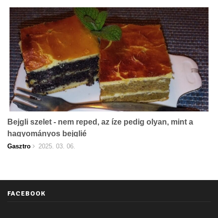
Bejgli szelet - nem reped, az íze pedig olyan, mint a
hagyományos bejglié
Gasztro
2025. 03. 06.
FACEBOOK