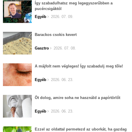
Így szabadulhatsz meg legegyszerűbben a
pucércsigáktól
Egyéb
2026. 07. 09.
Barackos csokis kevert
Gasztro
2026. 07. 08.
A májfolt nem végleges! Így szabadulj meg tőle!
Egyéb
2026. 06. 23.
Öt dolog, amire soha ne használd a papírtörlőt
Egyéb
2026. 06. 23.
Ezzel az oldattal permetezd az uborkát, ha gazdag