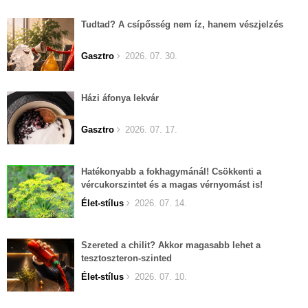
Tudtad? A csípősség nem íz, hanem vészjelzés
Gasztro
2026. 07. 30.
Házi áfonya lekvár
Gasztro
2026. 07. 17.
Hatékonyabb a fokhagymánál! Csökkenti a
vércukorszintet és a magas vérnyomást is!
Élet-stílus
2026. 07. 14.
Szereted a chilit? Akkor magasabb lehet a
tesztoszteron-szinted
Élet-stílus
2026. 07. 10.