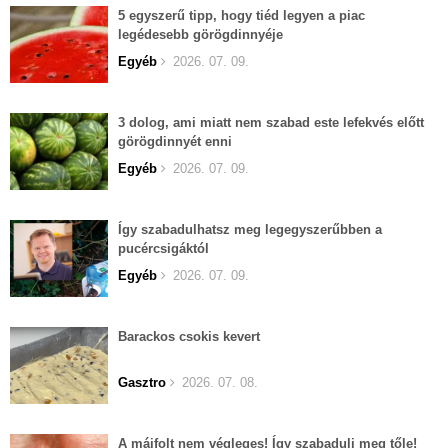
5 egyszerű tipp, hogy tiéd legyen a piac
legédesebb görögdinnyéje
Egyéb
2026. 07. 09.
3 dolog, ami miatt nem szabad este lefekvés előtt
görögdinnyét enni
Egyéb
2026. 07. 09.
Így szabadulhatsz meg legegyszerűbben a
pucércsigáktól
Egyéb
2026. 07. 09.
Barackos csokis kevert
Gasztro
2026. 07. 08.
A májfolt nem végleges! Így szabadulj meg tőle!