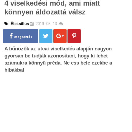
4 viselkedési mód, ami miatt
g
könnyen áldozattá válsz
l
e
n
Élet-stílus
2019. 05. 13.
a
v
Megosztás
i
g
A bűnözők az utcai viselkedés alapján nagyon
a
gyorsan be tudják azonosítani, hogy ki lehet
t
számukra könnyű préda. Ne ess bele ezekbe a
i
o
hibákba!
n