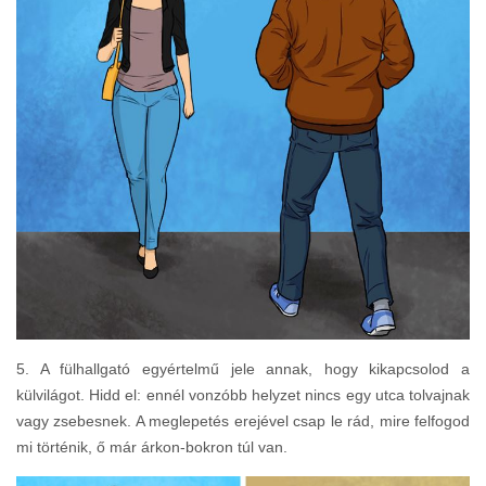
5. A fülhallgató egyértelmű jele annak, hogy kikapcsolod a
külvilágot. Hidd el: ennél vonzóbb helyzet nincs egy utca tolvajnak
vagy zsebesnek. A meglepetés erejével csap le rád, mire felfogod
mi történik, ő már árkon-bokron túl van.