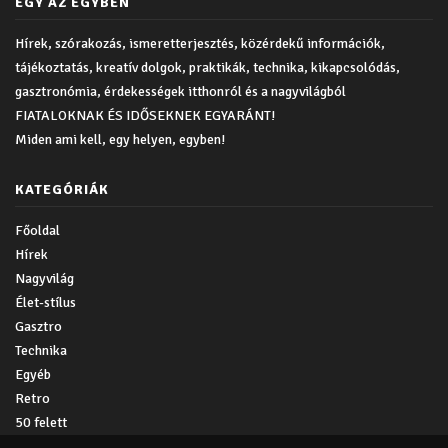
EGY AZ EGYBEN
Hírek, szórakozás, ismeretterjesztés, közérdekű információk,
tájékoztatás, kreatív dolgok, praktikák, technika, kikapcsolódás,
gasztronómia, érdekességek itthonról és a nagyvilágból
FIATALOKNAK ÉS IDŐSEKNEK EGYARÁNT!
Miden ami kell, egy helyen, egyben!
KATEGÓRIÁK
Főoldal
Hírek
Nagyvilág
Élet-stílus
Gasztro
Technika
Egyéb
Retro
50 felett