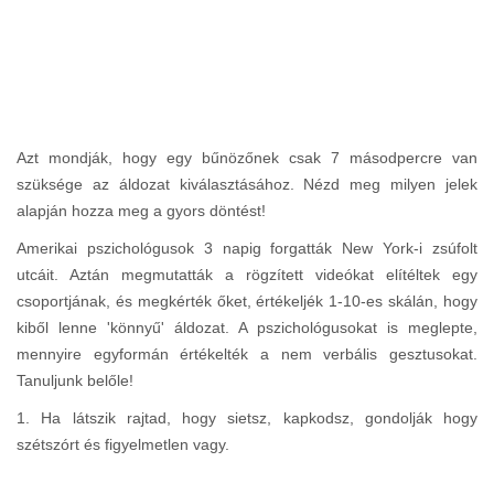
Azt mondják, hogy egy bűnözőnek csak 7 másodpercre van
szüksége az áldozat kiválasztásához. Nézd meg milyen jelek
alapján hozza meg a gyors döntést!
Amerikai pszichológusok 3 napig forgatták New York-i zsúfolt
utcáit. Aztán megmutatták a rögzített videókat elítéltek egy
csoportjának, és megkérték őket, értékeljék 1-10-es skálán, hogy
kiből lenne 'könnyű' áldozat. A pszichológusokat is meglepte,
mennyire egyformán értékelték a nem verbális gesztusokat.
Tanuljunk belőle!
1. Ha látszik rajtad, hogy sietsz, kapkodsz, gondolják hogy
szétszórt és figyelmetlen vagy.