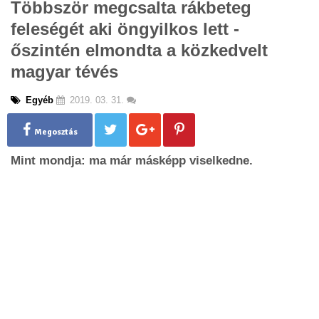
Többször megcsalta rákbeteg
g
feleségét aki öngyilkos lett -
l
e
őszintén elmondta a közkedvelt
n
magyar tévés
a
v
i
Egyéb
2019. 03. 31.
g
a
Megosztás
t
i
Mint mondja: ma már másképp viselkedne.
o
n