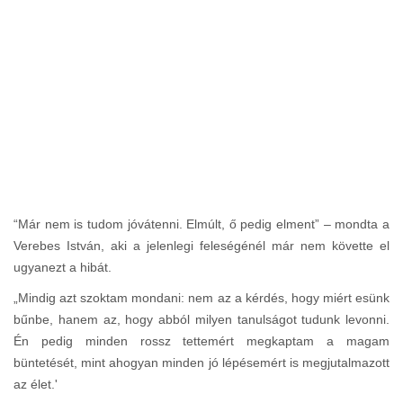
“Már nem is tudom jóvátenni. Elmúlt, ő pedig elment” – mondta a
Verebes István, aki a jelenlegi feleségénél már nem követte el
ugyanezt a hibát.
„Mindig azt szoktam mondani: nem az a kérdés, hogy miért esünk
bűnbe, hanem az, hogy abból milyen tanulságot tudunk levonni.
Én pedig minden rossz tettemért megkaptam a magam
büntetését, mint ahogyan minden jó lépésemért is megjutalmazott
az élet.'