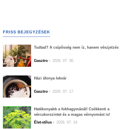
FRISS BEJEGYZÉSEK
Tudtad? A csípősség nem íz, hanem vészjelzés
Gasztro
2026. 07. 30.
Házi áfonya lekvár
Gasztro
2026. 07. 17.
Hatékonyabb a fokhagymánál! Csökkenti a
vércukorszintet és a magas vérnyomást is!
Élet-stílus
2026. 07. 14.