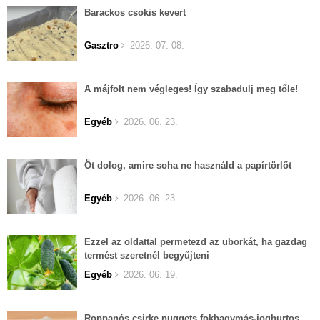
Barackos csokis kevert
Gasztro
2026. 07. 08.
A májfolt nem végleges! Így szabadulj meg tőle!
Egyéb
2026. 06. 23.
Öt dolog, amire soha ne használd a papírtörlőt
Egyéb
2026. 06. 23.
Ezzel az oldattal permetezd az uborkát, ha gazdag
termést szeretnél begyűjteni
Egyéb
2026. 06. 19.
Roppanós csirke nuggets fokhagymás-joghurtos