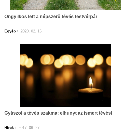
Öngyilkos lett a népszerű tévés testvérpár
Egyéb
2020. 02. 15.
Gyászol a tévés szakma: elhunyt az ismert tévés!
Hírek
2017. 06. 27.