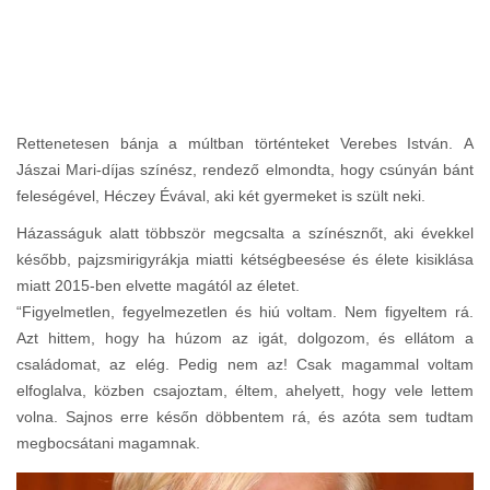
Rettenetesen bánja a múltban történteket Verebes István. A
Jászai Mari-díjas színész, rendező elmondta, hogy csúnyán bánt
feleségével, Héczey Évával, aki két gyermeket is szült neki.
Házasságuk alatt többször megcsalta a színésznőt, aki évekkel
később, pajzsmirigyrákja miatti kétségbeesése és élete kisiklása
miatt 2015-ben elvette magától az életet.
“Figyelmetlen, fegyelmezetlen és hiú voltam. Nem figyeltem rá.
Azt hittem, hogy ha húzom az igát, dolgozom, és ellátom a
családomat, az elég. Pedig nem az! Csak magammal voltam
elfoglalva, közben csajoztam, éltem, ahelyett, hogy vele lettem
volna. Sajnos erre későn döbbentem rá, és azóta sem tudtam
megbocsátani magamnak.