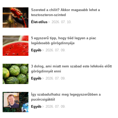
Szereted a chilit? Akkor magasabb lehet a
tesztoszteron-szinted
Élet-stílus
2026. 07. 10.
5 egyszerű tipp, hogy tiéd legyen a piac
legédesebb görögdinnyéje
Egyéb
2026. 07. 09.
3 dolog, ami miatt nem szabad este lefekvés előtt
görögdinnyét enni
Egyéb
2026. 07. 09.
Így szabadulhatsz meg legegyszerűbben a
pucércsigáktól
Egyéb
2026. 07. 09.