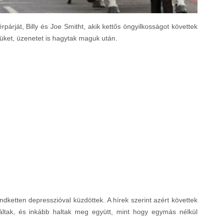
párját, Billy és Joe Smitht, akik kettős öngyilkosságot követtek
tüket, üzenetet is hagytak maguk után.
ndketten depresszióval küzdöttek. A hírek szerint azért követtek
záltak, és inkább haltak meg együtt, mint hogy egymás nélkül