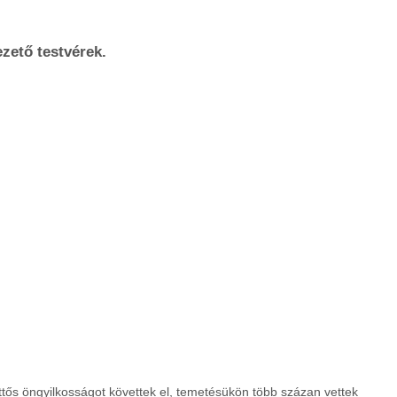
ezető testvérek.
ettős öngyilkosságot követtek el, temetésükön több százan vettek