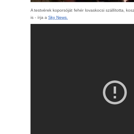
A testvérek koporsóját fehér lovaskocsi szállította, ko
is - írja a
Sky News.