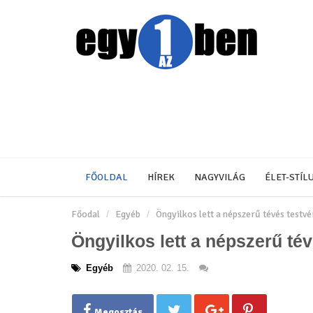
FŐOLDAL
HÍREK
NAGYVILÁG
ÉLET-STÍL
Főodal
Egyéb
Öngyilkos lett a népszerű tévés testv
Öngyilkos lett a népszerű tév
Egyéb
2020. 02. 15.
Megosztás