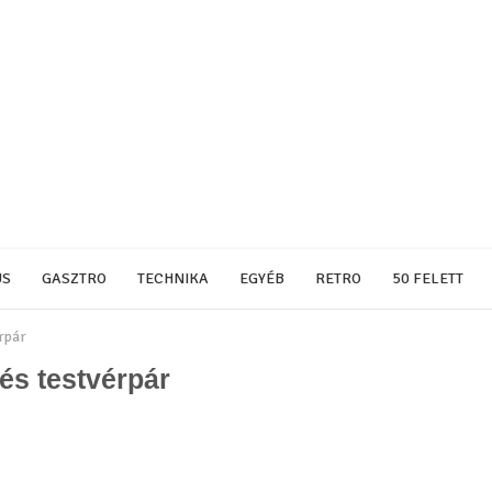
US
GASZTRO
TECHNIKA
EGYÉB
RETRO
50 FELETT
érpár
és testvérpár