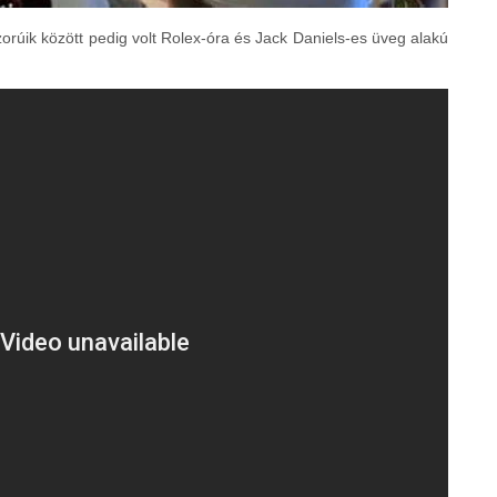
szorúik között pedig volt Rolex-óra és Jack Daniels-es üveg alakú