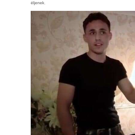
éljenek.