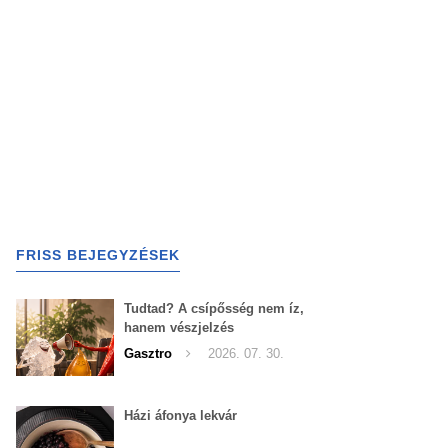
FRISS BEJEGYZÉSEK
Tudtad? A csípősség nem íz,
hanem vészjelzés
Gasztro
2026. 07. 30.
Házi áfonya lekvár