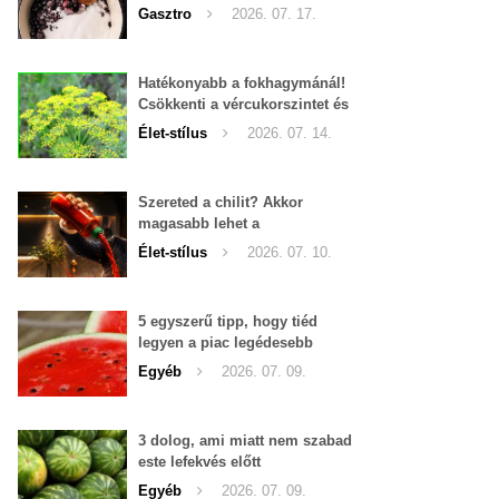
Gasztro
2026. 07. 17.
Hatékonyabb a fokhagymánál!
Csökkenti a vércukorszintet és
a magas vérnyomást is!
Élet-stílus
2026. 07. 14.
Szereted a chilit? Akkor
magasabb lehet a
tesztoszteron-szinted
Élet-stílus
2026. 07. 10.
5 egyszerű tipp, hogy tiéd
legyen a piac legédesebb
görögdinnyéje
Egyéb
2026. 07. 09.
3 dolog, ami miatt nem szabad
este lefekvés előtt
görögdinnyét enni
Egyéb
2026. 07. 09.