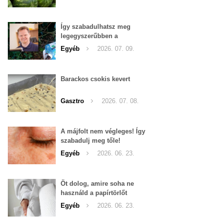
Így szabadulhatsz meg
legegyszerűbben a
pucércsigáktól
Egyéb
2026. 07. 09.
Barackos csokis kevert
Gasztro
2026. 07. 08.
A májfolt nem végleges! Így
szabadulj meg tőle!
Egyéb
2026. 06. 23.
Öt dolog, amire soha ne
használd a papírtörlőt
Egyéb
2026. 06. 23.