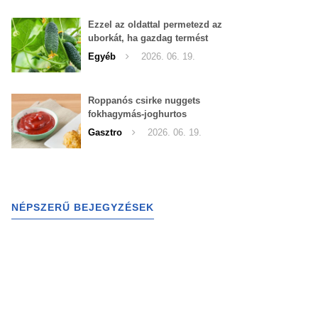
Ezzel az oldattal permetezd az
uborkát, ha gazdag termést
szeretnél begyűjteni
Egyéb
2026. 06. 19.
Roppanós csirke nuggets
fokhagymás-joghurtos
szósszal
Gasztro
2026. 06. 19.
NÉPSZERŰ BEJEGYZÉSEK