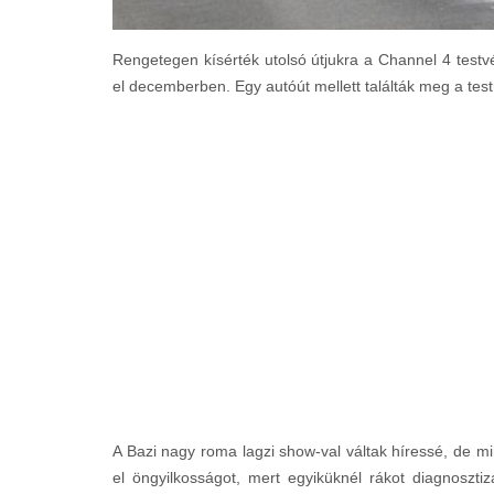
Rengetegen kísérték utolsó útjukra a Channel 4 testvér
el decemberben. Egy autóút mellett találták meg a tes
A Bazi nagy roma lagzi show-val váltak híressé, de mi
el öngyilkosságot, mert egyiküknél rákot diagnoszti