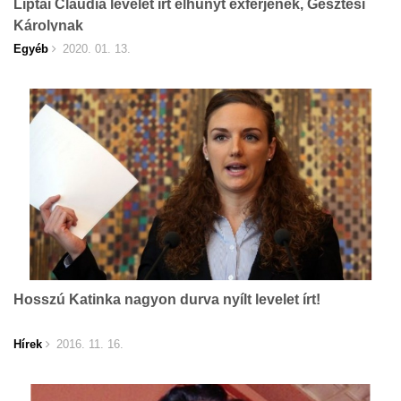
Liptai Claudia levelet írt elhunyt exférjének, Gesztesi
Károlynak
Egyéb
2020. 01. 13.
Hosszú Katinka nagyon durva nyílt levelet írt!
Hírek
2016. 11. 16.