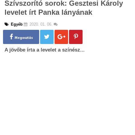
Szívszorító sorok: Gesztesi Károly
g
levelet írt Panka lányának
l
e
n
Egyéb
2020. 01. 06.
a
v
Megosztás
i
g
A jövőbe írta a levelet a színész...
a
t
i
o
n