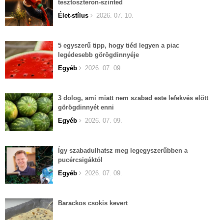
tesztoszteron-szinted
Élet-stílus
2026. 07. 10.
5 egyszerű tipp, hogy tiéd legyen a piac
legédesebb görögdinnyéje
Egyéb
2026. 07. 09.
3 dolog, ami miatt nem szabad este lefekvés előtt
görögdinnyét enni
Egyéb
2026. 07. 09.
Így szabadulhatsz meg legegyszerűbben a
pucércsigáktól
Egyéb
2026. 07. 09.
Barackos csokis kevert