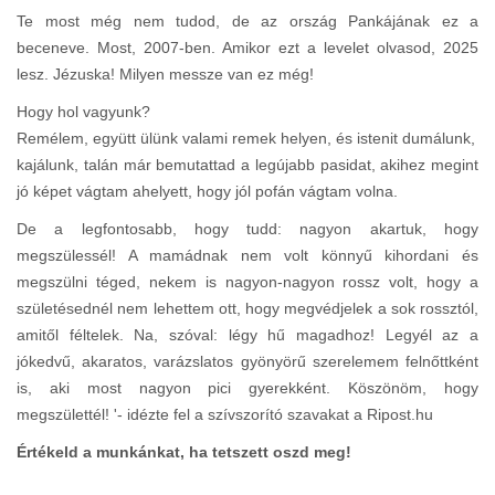
Te most még nem tudod, de az ország Pankájának ez a
beceneve. Most, 2007-ben. Amikor ezt a levelet olvasod, 2025
lesz. Jézuska! Milyen messze van ez még!
Hogy hol vagyunk?
Remélem, együtt ülünk valami remek helyen, és istenit dumálunk,
kajálunk, talán már bemutattad a legújabb pasidat, akihez megint
jó képet vágtam ahelyett, hogy jól pofán vágtam volna.
De a legfontosabb, hogy tudd: nagyon akartuk, hogy
megszülessél! A mamádnak nem volt könnyű kihordani és
megszülni téged, nekem is nagyon-nagyon rossz volt, hogy a
születésednél nem lehettem ott, hogy megvédjelek a sok rossztól,
amitől féltelek. Na, szóval: légy hű magadhoz! Legyél az a
jókedvű, akaratos, varázslatos gyönyörű szerelemem felnőttként
is, aki most nagyon pici gyerekként. Köszönöm, hogy
megszülettél! '- idézte fel a szívszorító szavakat a Ripost.hu
Értékeld a munkánkat, ha tetszett oszd meg!