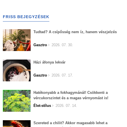
FRISS BEJEGYZÉSEK
Tudtad? A csípősség nem íz, hanem vészjelzés
Gasztro
2026. 07. 30.
Házi áfonya lekvár
Gasztro
2026. 07. 17.
Hatékonyabb a fokhagymánál! Csökkenti a
vércukorszintet és a magas vérnyomást is!
Élet-stílus
2026. 07. 14.
Szereted a chilit? Akkor magasabb lehet a