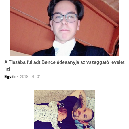
A Tiszába fulladt Bence édesanyja szívszaggató levelet
írt!
Egyéb
2018. 01. 01.