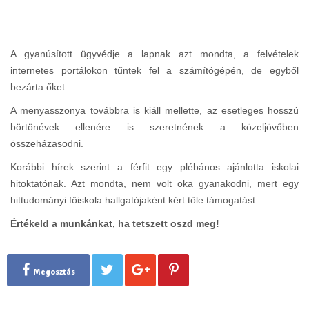
A gyanúsított ügyvédje a lapnak azt mondta, a felvételek
internetes portálokon tűntek fel a számítógépén, de egyből
bezárta őket.
A menyasszonya továbbra is kiáll mellette, az esetleges hosszú
börtönévek ellenére is szeretnének a közeljövőben
összeházasodni.
Korábbi hírek szerint a férfit egy plébános ajánlotta iskolai
hitoktatónak. Azt mondta, nem volt oka gyanakodni, mert egy
hittudományi főiskola hallgatójaként kért tőle támogatást.
Értékeld a munkánkat, ha tetszett oszd meg!
Megosztás