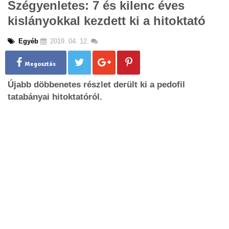
Szégyenletes: 7 és kilenc éves
g
kislányokkal kezdett ki a hitoktató
l
e
n
Egyéb
2019. 04. 12.
a
v
Megosztás
i
g
Újabb döbbenetes részlet derült ki a pedofil
a
tatabányai hitoktatóról.
t
i
o
n