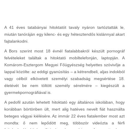
A 41 éves tatabányai hitoktatót tavaly nyáron tartóztatták le,
miután tanóráján egy kilenc- és egy hétesztendős kislánnyal akart
fajtalankodni.
A Bors szerint most 18 évnél fiatalabbakról készült pornográf
felvételeket találtak a hitoktató mobiltelefonján, laptopján. A
Komárom-Esztergom Megyei Fő­ügyészség helyettes szóvivője a
lappal közölte: az eddigi gyanúsítás – a kétrendbeli, aljas indokból
vagy célból elkövetett személyi szabadság megsértése 18.
életévét be nem töltött személy sérelmé­re – kiegészült a
gyermekpor­nográfiával is.
A pedofil azután lehetett hitoktató egy általános iskolában, hogy
korábban börtönben ült, mert alig hatéves nevelt fiát használta
beteges vágyai kiélésére. Az immár 22 éves fiatalember most azt
mondta: ő nem lepődött meg, többször videózta a férfi