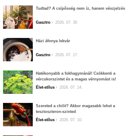
Tudtad? A csípősség nem íz, hanem vészjelzés
Gasztro
2026. 07. 30.
Házi áfonya lekvár
Gasztro
2026. 07. 17.
Hatékonyabb a fokhagymánál! Csökkenti a
vércukorszintet és a magas vérnyomást is!
Élet-stílus
2026. 07. 14.
Szereted a chilit? Akkor magasabb lehet a
tesztoszteron-szinted
Élet-stílus
2026. 07. 10.