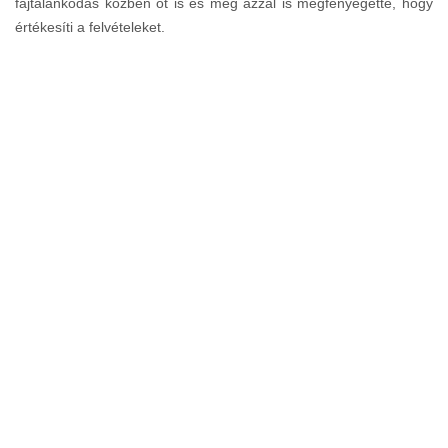
fajtalankodás közben őt is és még azzal is megfenyeget­te, hogy
értékesíti a felvételeket.