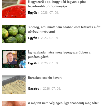
5 egyszerű tipp, hogy tiéd legyen a piac
legédesebb görögdinnyéje
Egyéb
2026. 07. 09.
3 dolog, ami miatt nem szabad este lefekvés előtt
görögdinnyét enni
Egyéb
2026. 07. 09.
Így szabadulhatsz meg legegyszerűbben a
pucércsigáktól
Egyéb
2026. 07. 09.
Barackos csokis kevert
Gasztro
2026. 07. 08.
A májfolt nem végleges! Így szabadulj meg tőle!