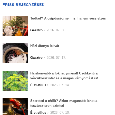
FRISS BEJEGYZÉSEK
Tudtad? A csípősség nem íz, hanem vészjelzés
Gasztro
2026. 07. 30.
Házi áfonya lekvár
Gasztro
2026. 07. 17.
Hatékonyabb a fokhagymánál! Csökkenti a
vércukorszintet és a magas vérnyomást is!
Élet-stílus
2026. 07. 14.
Szereted a chilit? Akkor magasabb lehet a
tesztoszteron-szinted
Élet-stílus
2026. 07. 10.