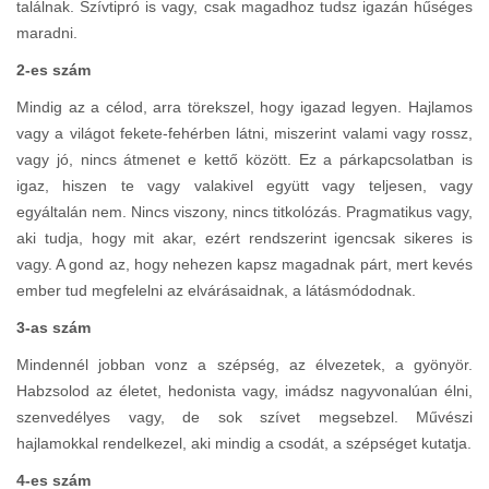
találnak. Szívtipró is vagy, csak magadhoz tudsz igazán hűséges
maradni.
2-es szám
Mindig az a célod, arra törekszel, hogy igazad legyen. Hajlamos
vagy a világot fekete-fehérben látni, miszerint valami vagy rossz,
vagy jó, nincs átmenet e kettő között. Ez a párkapcsolatban is
igaz, hiszen te vagy valakivel együtt vagy teljesen, vagy
egyáltalán nem. Nincs viszony, nincs titkolózás. Pragmatikus vagy,
aki tudja, hogy mit akar, ezért rendszerint igencsak sikeres is
vagy. A gond az, hogy nehezen kapsz magadnak párt, mert kevés
ember tud megfelelni az elvárásaidnak, a látásmódodnak.
3-as szám
Mindennél jobban vonz a szépség, az élvezetek, a gyönyör.
Habzsolod az életet, hedonista vagy, imádsz nagyvonalúan élni,
szenvedélyes vagy, de sok szívet megsebzel. Művészi
hajlamokkal rendelkezel, aki mindig a csodát, a szépséget kutatja.
4-es szám