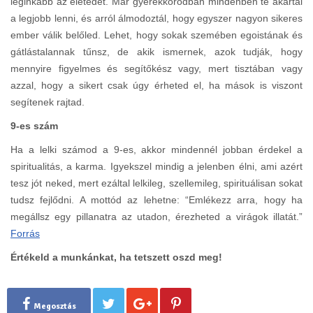
leginkább az életedet. Már gyerekkorodban mindenben te akartál
a legjobb lenni, és arról álmodoztál, hogy egyszer nagyon sikeres
ember válik belőled. Lehet, hogy sokak szemében egoistának és
gátlástalannak tűnsz, de akik ismernek, azok tudják, hogy
mennyire figyelmes és segítőkész vagy, mert tisztában vagy
azzal, hogy a sikert csak úgy érheted el, ha mások is viszont
segítenek rajtad.
9-es szám
Ha a lelki számod a 9-es, akkor mindennél jobban érdekel a
spiritualitás, a karma. Igyekszel mindig a jelenben élni, ami azért
tesz jót neked, mert ezáltal lelkileg, szellemileg, spirituálisan sokat
tudsz fejlődni. A mottód az lehetne: “Emlékezz arra, hogy ha
megállsz egy pillanatra az utadon, érezheted a virágok illatát.”
Forrás
Értékeld a munkánkat, ha tetszett oszd meg!
Megosztás