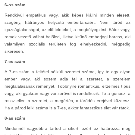
6-os szám
Rendkívül empatikus vagy, akik képes kiállni minden elesett,
szegény, hátrányos helyzetű embertársáért. Nem tűröd az
igazságtalanságot, az előítéleteket, a megbélyegzést. Bátor vagy,
remek vezető válhat belőled, illetve kitűnő emberjogi harcos, aki
valamilyen szociális területen fog elhelyezkedni, mégpedig
sikeresen.
7-es szám
A 7-es szám a feltétel nélküli szeretet száma, így te egy olyan
ember vagy, aki sosem adja fel a szeretet, a szerelem
megtalálásának reményét. Többnyire romantikus, érzelmes típus
vagy, aki gyakran nagy vonzerővel is rendelkezik. Te a gonosz, a
rossz ellen a szeretet, a megértés, a törődés erejével küzdesz.
Ha a párod lelki száma is a 7-es, akkor fantasztikus élet vár rátok.
8-as szám
Mindennél nagyobbra tartod a sikert, ezért ez határozza meg