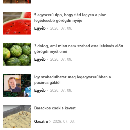
5 egyszerű tipp, hogy tiéd legyen a piac
legédesebb görögdinnyéje
Egyéb
2026. 07. 09.
3 dolog, ami miatt nem szabad este lefekvés előtt
görögdinnyét enni
Egyéb
2026. 07. 09.
Így szabadulhatsz meg legegyszerűbben a
pucércsigáktól
Egyéb
2026. 07. 09.
Barackos csokis kevert
Gasztro
2026. 07. 08.