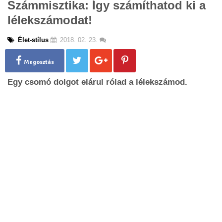
Számmisztika: Így számíthatod ki a
g
lélekszámodat!
l
e
n
Élet-stílus
2018. 02. 23.
a
v
Megosztás
i
g
Egy csomó dolgot elárul rólad a lélekszámod.
a
t
i
o
n