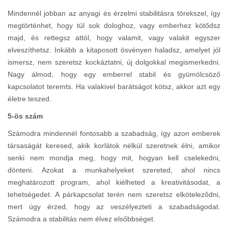
Mindennél jobban az anyagi és érzelmi stabilitásra törekszel, így
megtörténhet, hogy túl sok dologhoz, vagy emberhez kötődsz
majd, és rettegsz attól, hogy valamit, vagy valakit egyszer
elveszíthetsz. Inkább a kitaposott ösvényen haladsz, amelyet jól
ismersz, nem szeretsz kockáztatni, új dolgokkal megismerkedni.
Nagy álmod, hogy egy emberrel stabil és gyümölcsöző
kapcsolatot teremts. Ha valakivel barátságot kötsz, akkor azt egy
életre teszed.
5-ös szám
Számodra mindennél fontosabb a szabadság, így azon emberek
társaságát keresed, akik korlátok nélkül szeretnek élni, amikor
senki nem mondja meg, hogy mit, hogyan kell cselekedni,
dönteni. Azokat a munkahelyeket szereted, ahol nincs
meghatározott program, ahol kiélheted a kreativitásodat, a
tehetségedet. A párkapcsolat terén nem szeretsz elköteleződni,
mert úgy érzed, hogy az veszélyezteti a szabadságodat.
Számodra a stabilitás nem élvez elsőbbséget.