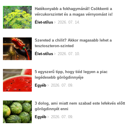
Hatékonyabb a fokhagymánál! Csökkenti a
vércukorszintet és a magas vérnyomást is!
Élet-stílus
2026. 07. 14.
Szereted a chilit? Akkor magasabb lehet a
tesztoszteron-szinted
Élet-stílus
2026. 07. 10.
5 egyszerű tipp, hogy tiéd legyen a piac
legédesebb görögdinnyéje
Egyéb
2026. 07. 09.
3 dolog, ami miatt nem szabad este lefekvés előtt
görögdinnyét enni
Egyéb
2026. 07. 09.