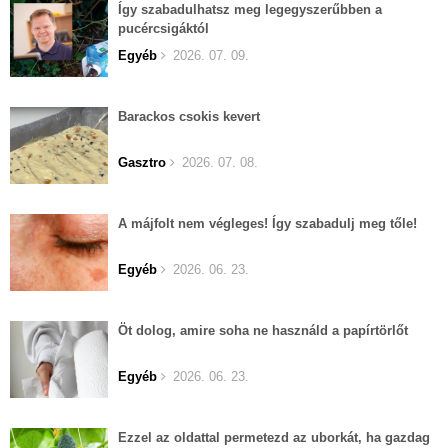
Így szabadulhatsz meg legegyszerűbben a
pucércsigáktól
Egyéb
2026. 07. 09.
Barackos csokis kevert
Gasztro
2026. 07. 08.
A májfolt nem végleges! Így szabadulj meg tőle!
Egyéb
2026. 06. 23.
Öt dolog, amire soha ne használd a papírtörlőt
Egyéb
2026. 06. 23.
Ezzel az oldattal permetezd az uborkát, ha gazdag