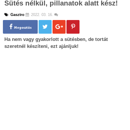
Sütés nélkül, pillanatok alatt kész!
g
l
Gasztro
2022. 03. 16.
e
n
a
Megosztás
v
Ha nem vagy gyakorlott a sütésben, de tortát
i
g
szeretnél készíteni, ezt ajánljuk!
a
t
i
o
n