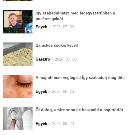
Így szabadulhatsz meg legegyszerűbben a
pucércsigáktól
Egyéb
2026. 07. 09.
Barackos csokis kevert
Gasztro
2026. 07. 08.
A májfolt nem végleges! Így szabadulj meg tőle!
Egyéb
2026. 06. 23.
Öt dolog, amire soha ne használd a papírtörlőt
Egyéb
2026. 06. 23.