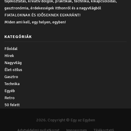
tájékoztatás, kreatív dolgok, praktikák, technika, kikapcsolódás,
gasztronómia, érdekességek itthonról és a nagyvilágból
FIATALOKNAK ÉS IDŐSEKNEK EGYARÁNT!
Miden ami kell, egy helyen, egyben!
KATEGÓRIÁK
Főoldal
Hírek
Nagyvilág
Élet-stílus
Gasztro
Technika
Egyéb
Retro
50 felett
2026. Copyright © Egy az Egyben
Adatvédelmi nyilatkozat
Impresszum
Tájékoztató