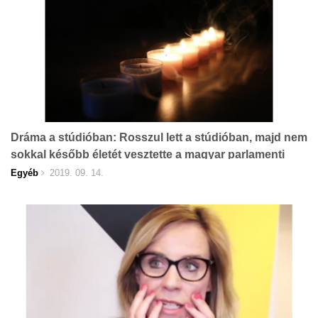
Dráma a stúdióban: Rosszul lett a stúdióban, majd nem
sokkal később életét vesztette a magyar parlamenti
képviselő
Egyéb
2019. 09. 14.