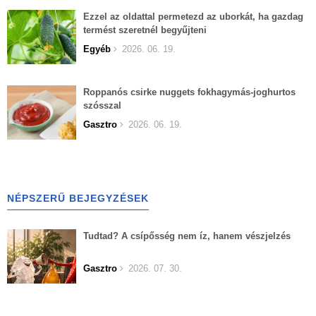
Ezzel az oldattal permetezd az uborkát, ha gazdag
termést szeretnél begyűjteni
Egyéb
2026. 06. 19.
Roppanós csirke nuggets fokhagymás-joghurtos
szósszal
Gasztro
2026. 06. 19.
NÉPSZERŰ BEJEGYZÉSEK
Tudtad? A csípősség nem íz, hanem vészjelzés
Gasztro
2026. 07. 30.