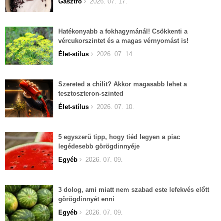
Gasztro
2026. 07. 17.
Hatékonyabb a fokhagymánál! Csökkenti a
vércukorszintet és a magas vérnyomást is!
Élet-stílus
2026. 07. 14.
Szereted a chilit? Akkor magasabb lehet a
tesztoszteron-szinted
Élet-stílus
2026. 07. 10.
5 egyszerű tipp, hogy tiéd legyen a piac
legédesebb görögdinnyéje
Egyéb
2026. 07. 09.
3 dolog, ami miatt nem szabad este lefekvés előtt
görögdinnyét enni
Egyéb
2026. 07. 09.