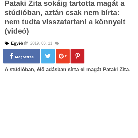
Pataki Zita sokáig tartotta magát a
g
stúdióban, aztán csak nem bírta:
l
e
nem tudta visszatartani a könnyeit
n
(videó)
a
v
i
Egyéb
2019. 03. 11.
g
a
Megosztás
t
i
A stúdióban, élő adásban sírta el magát Pataki Zita.
o
n