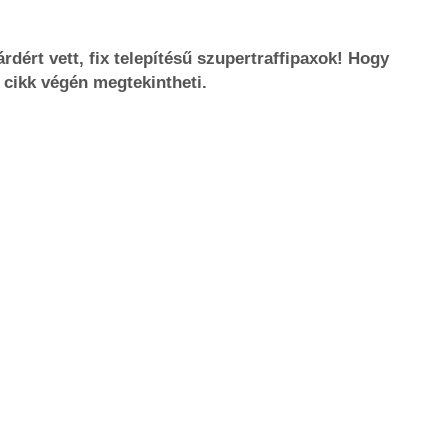
árdért vett, fix telepítésű szupertraffipaxok! Hogy
 cikk végén megtekintheti.