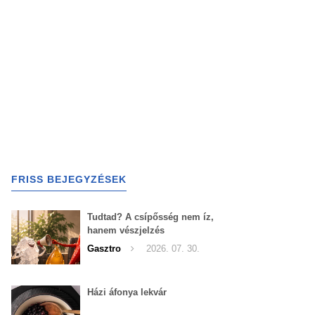
FRISS BEJEGYZÉSEK
Tudtad? A csípősség nem íz,
hanem vészjelzés
Gasztro
2026. 07. 30.
Házi áfonya lekvár