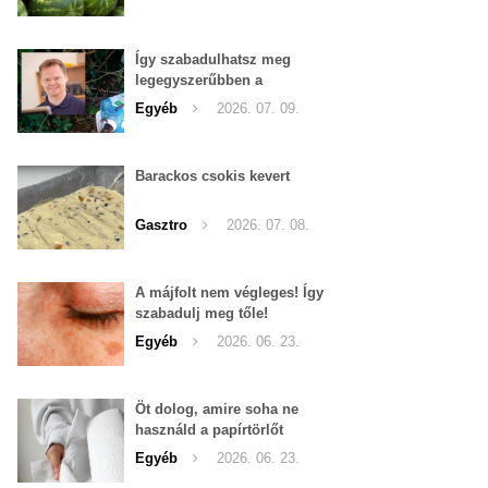
Így szabadulhatsz meg
legegyszerűbben a
pucércsigáktól
Egyéb
2026. 07. 09.
Barackos csokis kevert
Gasztro
2026. 07. 08.
A májfolt nem végleges! Így
szabadulj meg tőle!
Egyéb
2026. 06. 23.
Öt dolog, amire soha ne
használd a papírtörlőt
Egyéb
2026. 06. 23.