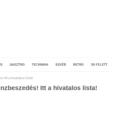
US
GASZTRO
TECHNIKA
EGYÉB
RETRO
50 FELETT
 Itt a hivatalos lista!
zbeszedés! Itt a hivatalos lista!