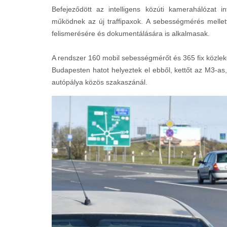
Befejeződött az intelligens közúti kamerahálózat i
működnek az új traffipaxok. A sebességmérés mellet
felismerésére és dokumentálására is alkalmasak.
A rendszer 160 mobil sebességmérőt és 365 fix közlek
Budapesten hatot helyeztek el ebből, kettőt az M3-as
autópálya közös szakaszánál.