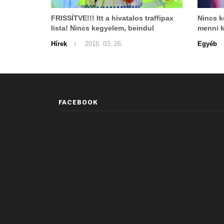
FRISSÍTVE!!! Itt a hivatalos traffipax
Nincs k
lista! Nincs kegyelem, beindul
menni k
keményen a pénzbeszedés!
Hírek
2016. 03. 26.
Egyéb
FACEBOOK