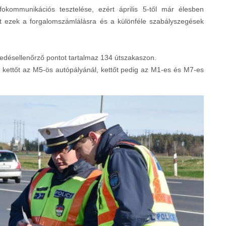
nfokommunikációs tesztelése, ezért április 5-től már élesben
t ezek a forgalomszámlálásra és a különféle szabályszegések
edésellenőrző pontot tartalmaz 134 útszakaszon.
, kettőt az M5-ös autópályánál, kettőt pedig az M1-es és M7-es