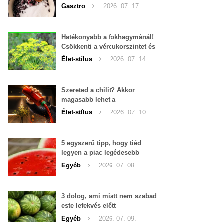
Gasztro
2026. 07. 17.
Hatékonyabb a fokhagymánál!
Csökkenti a vércukorszintet és
a magas vérnyomást is!
Élet-stílus
2026. 07. 14.
Szereted a chilit? Akkor
magasabb lehet a
tesztoszteron-szinted
Élet-stílus
2026. 07. 10.
5 egyszerű tipp, hogy tiéd
legyen a piac legédesebb
görögdinnyéje
Egyéb
2026. 07. 09.
3 dolog, ami miatt nem szabad
este lefekvés előtt
görögdinnyét enni
Egyéb
2026. 07. 09.