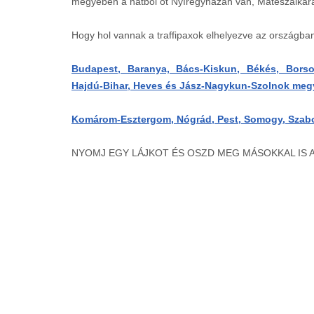
megyében a hatból öt Nyíregyházán van, Mátészalkára 
Hogy hol vannak a traffipaxok elhelyezve az országba
Budapest, Baranya, Bács-Kiskun, Békés, Borso
Hajdú-Bihar, Heves és Jász-Nagykun-Szolnok meg
Komárom-Esztergom, Nógrád, Pest, Somogy, Szabol
NYOMJ EGY LÁJKOT ÉS OSZD MEG MÁSOKKAL IS 