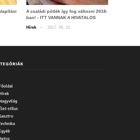
lapítási
A családi pótlék így fog változni 2018-
ban! - ITT VANNAK A HIVATALOS
ADATOK!
Hírek
2017. 05. 22.
TEGÓRIÁK
Főoldal
Hírek
Nagyvilág
Élet-stílus
Gasztro
Technika
Egyéb
Retro