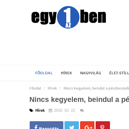
FŐOLDAL
HÍREK
NAGYVILÁG
ÉLET-STÍL
Főodal
Hírek
Nincs kegyelem, beindul a pénzbeszedés!
Nincs kegyelem, beindul a pén
Hírek
2016. 03. 22.
Megosztás