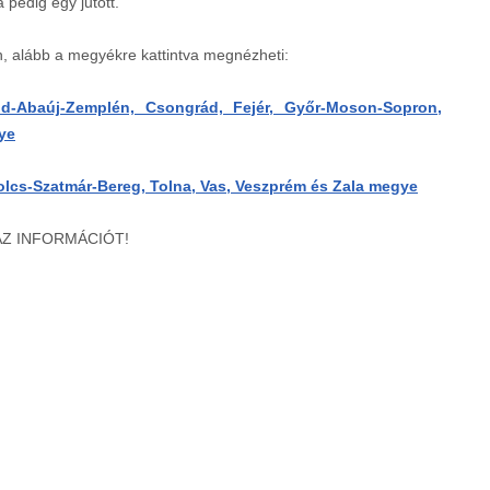
pedig egy jutott.
n, alább a megyékre kattintva megnézheti:
d-Abaúj-Zemplén, Csongrád, Fejér, Győr-Moson-Sopron,
ye
cs-Szatmár-Bereg, Tolna, Vas, Veszprém és Zala megye
AZ INFORMÁCIÓT!