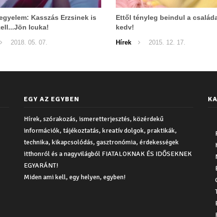
egyelem: Kasszás Erzsinek is
Ettől tényleg beindul a családa
ell...Jön Icuka!
kedv!
2018. 05. 07.
Hírek
2015. 12. 17.
EGY AZ EGYBEN
KA
Hírek, szórakozás, ismeretterjesztés, közérdekű
információk, tájékoztatás, kreatív dolgok, praktikák,
technika, kikapcsolódás, gasztronómia, érdekességek
itthonról és a nagyvilágból FIATALOKNAK ÉS IDŐSEKNEK
EGYARÁNT!
Miden ami kell, egy helyen, egyben!