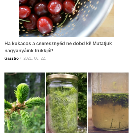
Ha kukacos a cseresznyéd ne dobd ki! Mutatjuk
nagyanyáink trükkjét!
Gasztro
2021. 06. 22.