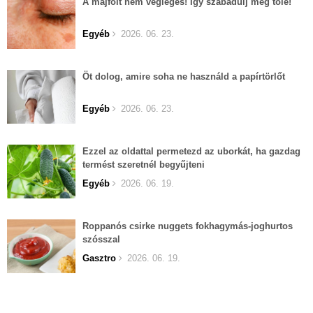
A májfolt nem végleges! Így szabadulj meg tőle!
Egyéb
2026. 06. 23.
Öt dolog, amire soha ne használd a papírtörlőt
Egyéb
2026. 06. 23.
Ezzel az oldattal permetezd az uborkát, ha gazdag
termést szeretnél begyűjteni
Egyéb
2026. 06. 19.
Roppanós csirke nuggets fokhagymás-joghurtos
szósszal
Gasztro
2026. 06. 19.