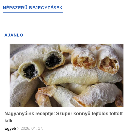
NÉPSZERŰ BEJEGYZÉSEK
AJÁNLÓ
Nagyanyáink receptje: Szuper könnyű tejfölös töltött
kifli
Egyéb
2026. 04. 17.