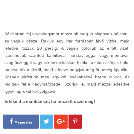
Két-három fej vöröshagymát mossunk meg jó alaposan héjastul,
és vágjuk össze. Rakjuk egy liter forrásban lévő vízbe, majd
lefedve főzzük 20 percig. A végén pótoljuk az elfőtt vizet.
Ízesíthetjük szárított kamillával, hársfavirággal vagy mentával,
szegfűszeggel vagy citromkarikákkal. Ezeket azután szórjuk bele,
ha levettük a tűzről, majd lefedve hagyjuk még öt percig így állni.
Közben pirítsunk meg egy-két evőkanálnyi barna cukrot, és
hígítsuk fel a hagymafőzettel. Szűrjük le, majd mézzel édesítve
igyuk, aprókat kortyolgatva.
Értékeld a munkánkat, ha tetszett oszd meg!
Megosztás