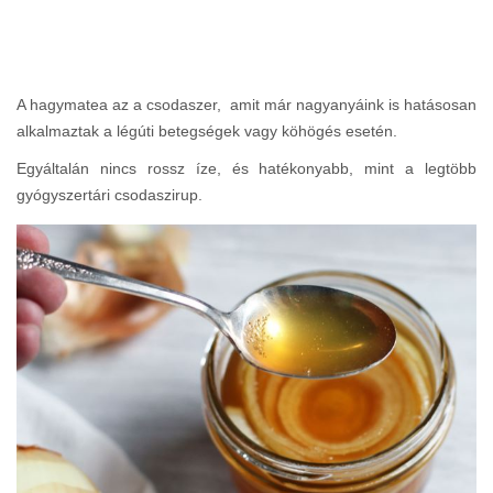
A hagymatea az a csodaszer, amit már nagyanyáink is hatásosan
alkalmaztak a légúti betegségek vagy köhögés esetén.
Egyáltalán nincs rossz íze, és hatékonyabb, mint a legtöbb
gyógyszertári csodaszirup.