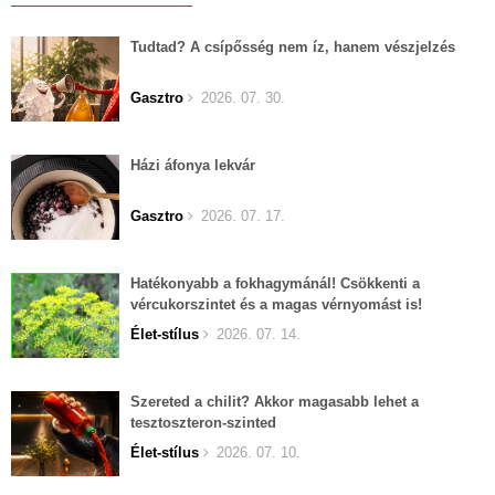
Tudtad? A csípősség nem íz, hanem vészjelzés
Gasztro
2026. 07. 30.
Házi áfonya lekvár
Gasztro
2026. 07. 17.
Hatékonyabb a fokhagymánál! Csökkenti a
vércukorszintet és a magas vérnyomást is!
Élet-stílus
2026. 07. 14.
Szereted a chilit? Akkor magasabb lehet a
tesztoszteron-szinted
Élet-stílus
2026. 07. 10.