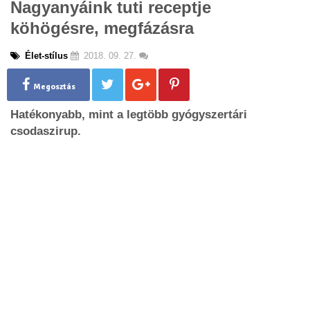
Nagyanyáink tuti receptje
g
köhögésre, megfázásra
l
e
n
Élet-stílus
2018. 09. 27.
a
v
Megosztás
i
g
Hatékonyabb, mint a legtöbb gyógyszertári
a
csodaszirup.
t
i
o
n