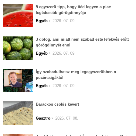
5 egyszerű tipp, hogy tiéd legyen a piac
legédesebb görögdinnyéje
Egyéb
2026. 07. 09.
3 dolog, ami miatt nem szabad este lefekvés előtt
görögdinnyét enni
Egyéb
2026. 07. 09.
Így szabadulhatsz meg legegyszerűbben a
pucércsigáktól
Egyéb
2026. 07. 09.
Barackos csokis kevert
Gasztro
2026. 07. 08.