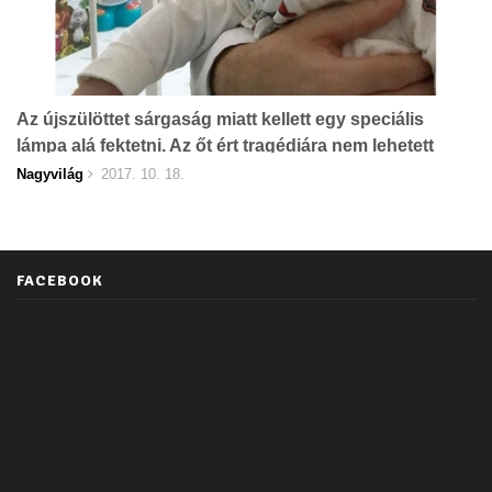
Az újszülöttet sárgaság miatt kellett egy speciális
lámpa alá fektetni. Az őt ért tragédiára nem lehetett
felkészülni.
Nagyvilág
2017. 10. 18.
FACEBOOK