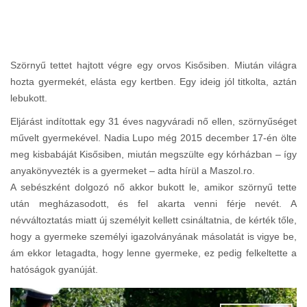
Szörnyű tettet hajtott végre egy orvos Kisősiben. Miután világra
hozta gyermekét, elásta egy kertben. Egy ideig jól titkolta, aztán
lebukott.
Eljárást indítottak egy 31 éves nagyváradi nő ellen, szörnyűséget
művelt gyermekével. Nadia Lupo még 2015 december 17-én ölte
meg kisbabáját Kisősiben, miután megszülte egy kórházban – így
anyakönyvezték is a gyermeket – adta hírül a Maszol.ro.
A sebészként dolgozó nő akkor bukott le, amikor szörnyű tette
után megházasodott, és fel akarta venni férje nevét. A
névváltoztatás miatt új személyit kellett csináltatnia, de kérték tőle,
hogy a gyermeke személyi igazolványának másolatát is vigye be,
ám ekkor letagadta, hogy lenne gyermeke, ez pedig felkeltette a
hatóságok gyanúját.