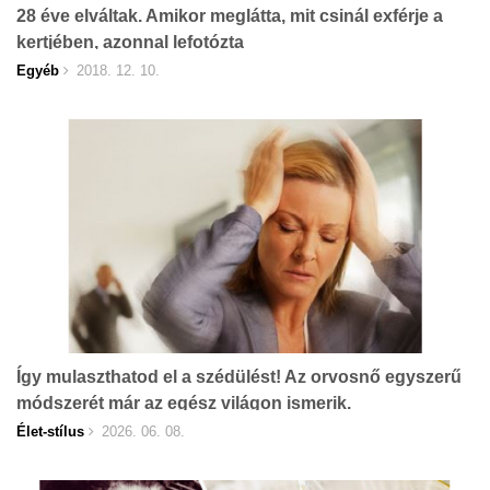
28 éve elváltak. Amikor meglátta, mit csinál exférje a
kertjében, azonnal lefotózta
Egyéb
2018. 12. 10.
Így mulaszthatod el a szédülést! Az orvosnő egyszerű
módszerét már az egész világon ismerik.
Élet-stílus
2026. 06. 08.