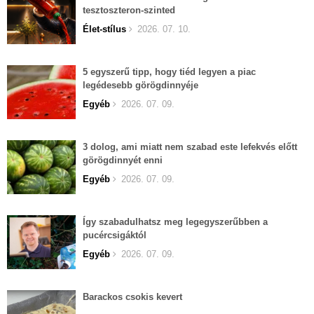
tesztoszteron-szinted
Élet-stílus
2026. 07. 10.
5 egyszerű tipp, hogy tiéd legyen a piac
legédesebb görögdinnyéje
Egyéb
2026. 07. 09.
3 dolog, ami miatt nem szabad este lefekvés előtt
görögdinnyét enni
Egyéb
2026. 07. 09.
Így szabadulhatsz meg legegyszerűbben a
pucércsigáktól
Egyéb
2026. 07. 09.
Barackos csokis kevert