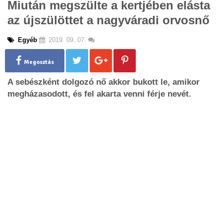
Miután megszülte a kertjében elásta
g
az újszülöttet a nagyváradi orvosnő
l
e
n
Egyéb
2019. 09. 07.
a
v
Megosztás
i
g
A sebészként dolgozó nő akkor bukott le, amikor
a
megházasodott, és fel akarta venni férje nevét.
t
i
o
n