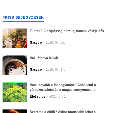
FRISS BEJEGYZÉSEK
Tudtad? A csípősség nem íz, hanem vészjelzés
Gasztro
2026. 07. 30.
Házi áfonya lekvár
Gasztro
2026. 07. 17.
Hatékonyabb a fokhagymánál! Csökkenti a
vércukorszintet és a magas vérnyomást is!
Élet-stílus
2026. 07. 14.
Szereted a chilit? Akkor magasabb lehet a