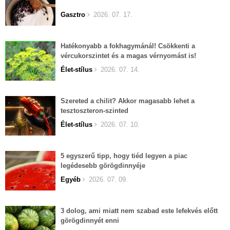
Gasztro
2026. 07. 17.
Hatékonyabb a fokhagymánál! Csökkenti a
vércukorszintet és a magas vérnyomást is!
Élet-stílus
2026. 07. 14.
Szereted a chilit? Akkor magasabb lehet a
tesztoszteron-szinted
Élet-stílus
2026. 07. 10.
5 egyszerű tipp, hogy tiéd legyen a piac
legédesebb görögdinnyéje
Egyéb
2026. 07. 09.
3 dolog, ami miatt nem szabad este lefekvés előtt
görögdinnyét enni