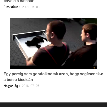
figyeld a hatását!
Élet-stílus
2021. 07. 03.
Egy percig sem gondolkodtak azon, hogy segítsenek-e
a beteg kiscicán
Nagyvilág
2016. 07. 07.