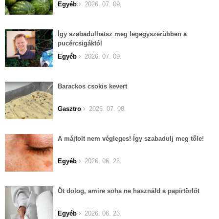
Egyéb
2026. 07. 09.
Így szabadulhatsz meg legegyszerűbben a
pucércsigáktól
Egyéb
2026. 07. 09.
Barackos csokis kevert
Gasztro
2026. 07. 08.
A májfolt nem végleges! Így szabadulj meg tőle!
Egyéb
2026. 06. 23.
Öt dolog, amire soha ne használd a papírtörlőt
Egyéb
2026. 06. 23.