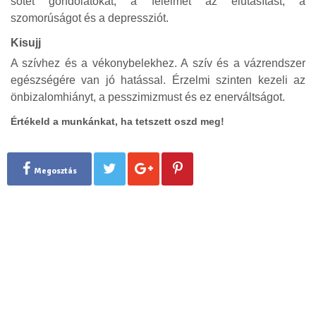
sötét gondolatokat, a félelmet az elutasítást, a
szomorúságot és a depressziót.
Kisujj
A szívhez és a vékonybelekhez. A szív és a vázrendszer
egészségére van jó hatással. Érzelmi szinten kezeli az
önbizalomhiányt, a pesszimizmust és ez enerváltságot.
Értékeld a munkánkat, ha tetszett oszd meg!
Megosztás