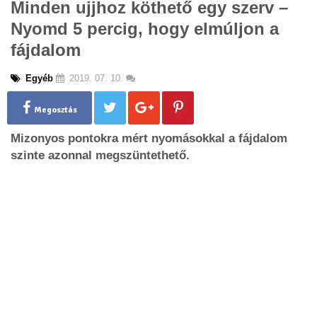
Minden ujjhoz köthető egy szerv –
g
Nyomd 5 percig, hogy elmúljon a
l
e
fájdalom
n
a
Egyéb
2019. 07. 10.
v
i
g
Megosztás
a
Mizonyos pontokra mért nyomásokkal a fájdalom
t
i
szinte azonnal megszüntethető.
o
n