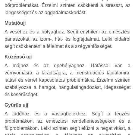
bőrproblémákat. Érzelmi szinten csökkenti a stresszt, az
idegességet és az aggodalmaskodást.
Mutatóujj
A veséhez és a hólyaghoz. Segít enyhíteni az emésztési
panaszokat, az izom-, hát- és fogfájdalmat. Lelki oldalról
segít csökkenteni a félelmet és a szégyenlősséget.
Középső ujj
A májhoz és az epehólyaghoz. Hatással van a
vérnyomásra, a fáradtságra, a menstruációs fájdalomra,
látási és vérrel kapcsolatos problémákra. Érzelmi szinten
szabályozza a haragot, hangulatingadozást, idegességet
és keserűséget.
Gyűrűs ujj
A tüdőhöz és a vastagbelekhez. Segít a légzési
problémákon, az emésztési rendellenességeken és a
fülproblémákon. Lelki szinten segít elűzni a negativitást, a