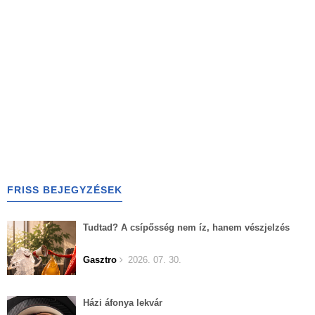
FRISS BEJEGYZÉSEK
Tudtad? A csípősség nem íz, hanem vészjelzés
Gasztro
2026. 07. 30.
Házi áfonya lekvár