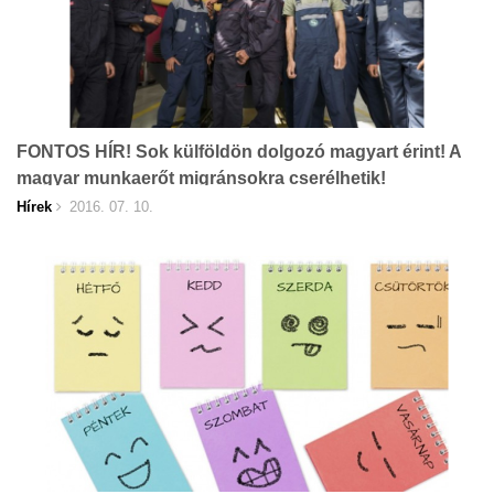
FONTOS HÍR! Sok külföldön dolgozó magyart érint! A
magyar munkaerőt migránsokra cserélhetik!
Hírek
2016. 07. 10.