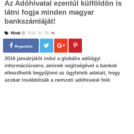
Az Adóhivatal ezentúl külföldön is
g
látni fogja minden magyar
l
e
bankszámláját!
n
a
Hírek
2016. 01. 08.
v
i
g
Megosztás
a
2016 januárjától indul a globális adóügyi
t
i
információcsere, aminek segítségével a bankok
o
elkezdhetik begyűjteni az ügyfeleik adatait, hogy
n
azokat továbbítsák a nemzeti adóhivatal felé.