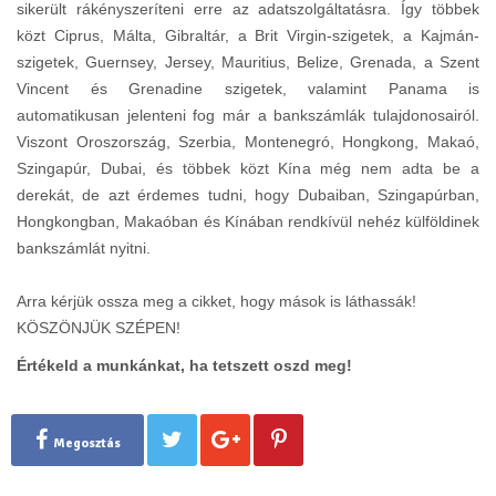
sikerült rákényszeríteni erre az adatszolgáltatásra. Így többek
közt Ciprus, Málta, Gibraltár, a Brit Virgin-szigetek, a Kajmán-
szigetek, Guernsey, Jersey, Mauritius, Belize, Grenada, a Szent
Vincent és Grenadine szigetek, valamint Panama is
automatikusan jelenteni fog már a bankszámlák tulajdonosairól.
Viszont Oroszország, Szerbia, Montenegró, Hongkong, Makaó,
Szingapúr, Dubai, és többek közt Kína még nem adta be a
derekát, de azt érdemes tudni, hogy Dubaiban, Szingapúrban,
Hongkongban, Makaóban és Kínában rendkívül nehéz külföldinek
bankszámlát nyitni.
Arra kérjük ossza meg a cikket, hogy mások is láthassák!
KÖSZÖNJÜK SZÉPEN!
Értékeld a munkánkat, ha tetszett oszd meg!
Megosztás