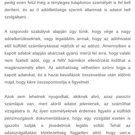
pedig ezen felül még a tényleges tulajdonos személyét is fel kell
deríteni, és az ő adóilletősége szerinti államnak is adatot kell
szolgáltatni.
A szigorodó szabályok alapján úgy tűnik, hogy vége a nagy
adóelkerüléseknek, vagy legalábbis annak, hogy az adóhivatal
elől külföldi számlanyitással rejtőzik el az adózó. Amennyiben a
kapott adatok alapján akárcsak gyanú merül fel arra, hogy valaki
nem fizetett adót, úgy a NAV bármikor ellenőrzést indíthat a
magánszemély ellen. Az adóhatóság vélhetően szűrni fogja a
kapott adatokat, és a hazai bevallások összevetése után eldönti
majd, hogy kikre összepontosítja a figyelmét.
Azok sem lehetnek nyugodtak, akiknek alvó, azaz passzív
számlájuk van, mert akiről adatot jelentenek, az számíthat
vizsgálatra is. Az ilyen személyeknek érdemes figyelni a külföldi
pénzmozgások dokumentálására, hogy egy vizsgálat esetén is
igazolni tudják a jövedelmük legális voltát. Tehát az
adatszolgáltatási kötelezettség független attól, hogy van-e