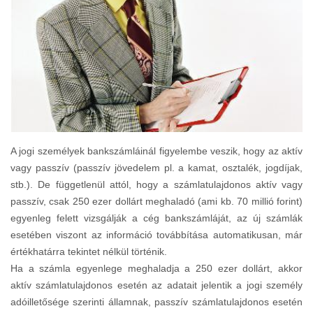
A jogi személyek bankszámláinál figyelembe veszik, hogy az aktív
vagy passzív (passzív jövedelem pl. a kamat, osztalék, jogdíjak,
stb.). De függetlenül attól, hogy a számlatulajdonos aktív vagy
passzív, csak 250 ezer dollárt meghaladó (ami kb. 70 millió forint)
egyenleg felett vizsgálják a cég bankszámláját, az új számlák
esetében viszont az információ továbbítása automatikusan, már
értékhatárra tekintet nélkül történik.
Ha a számla egyenlege meghaladja a 250 ezer dollárt, akkor
aktív számlatulajdonos esetén az adatait jelentik a jogi személy
adóilletősége szerinti államnak, passzív számlatulajdonos esetén