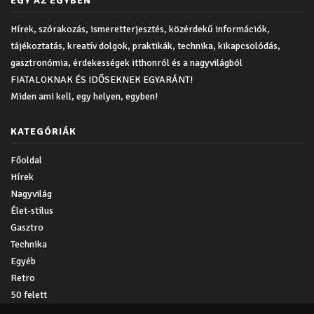
EGY AZ EGYBEN
Hírek, szórakozás, ismeretterjesztés, közérdekű információk,
tájékoztatás, kreatív dolgok, praktikák, technika, kikapcsolódás,
gasztronómia, érdekességek itthonról és a nagyvilágból
FIATALOKNAK ÉS IDŐSEKNEK EGYARÁNT!
Miden ami kell, egy helyen, egyben!
KATEGÓRIÁK
Főoldal
Hírek
Nagyvilág
Élet-stílus
Gasztro
Technika
Egyéb
Retro
50 felett