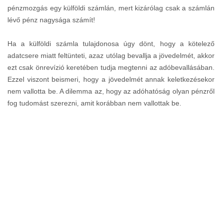
pénzmozgás egy külföldi számlán, mert kizárólag csak a számlán
lévő pénz nagysága számít!
Ha a külföldi számla tulajdonosa úgy dönt, hogy a kötelező
adatcsere miatt feltünteti, azaz utólag bevallja a jövedelmét, akkor
ezt csak önrevízió keretében tudja megtenni az adóbevallásában.
Ezzel viszont beismeri, hogy a jövedelmét annak keletkezésekor
nem vallotta be. A dilemma az, hogy az adóhatóság olyan pénzről
fog tudomást szerezni, amit korábban nem vallottak be.