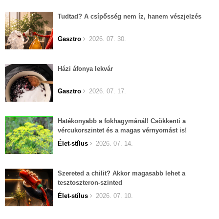
Tudtad? A csípősség nem íz, hanem vészjelzés
Gasztro
2026. 07. 30.
Házi áfonya lekvár
Gasztro
2026. 07. 17.
Hatékonyabb a fokhagymánál! Csökkenti a
vércukorszintet és a magas vérnyomást is!
Élet-stílus
2026. 07. 14.
Szereted a chilit? Akkor magasabb lehet a
tesztoszteron-szinted
Élet-stílus
2026. 07. 10.