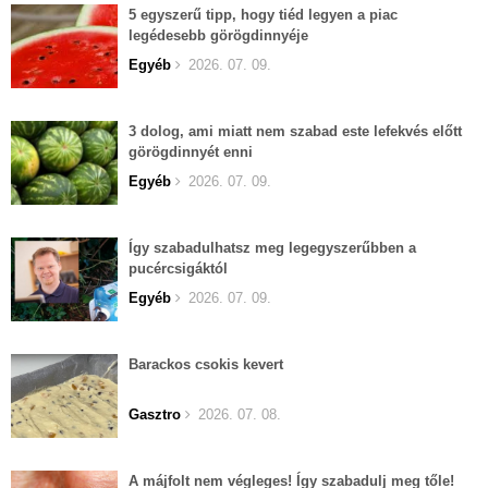
5 egyszerű tipp, hogy tiéd legyen a piac
legédesebb görögdinnyéje
Egyéb
2026. 07. 09.
3 dolog, ami miatt nem szabad este lefekvés előtt
görögdinnyét enni
Egyéb
2026. 07. 09.
Így szabadulhatsz meg legegyszerűbben a
pucércsigáktól
Egyéb
2026. 07. 09.
Barackos csokis kevert
Gasztro
2026. 07. 08.
A májfolt nem végleges! Így szabadulj meg tőle!