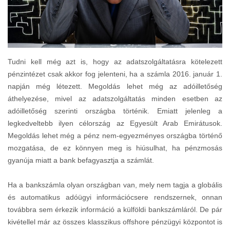
Tudni kell még azt is, hogy az adatszolgáltatásra kötelezett
pénzintézet csak akkor fog jelenteni, ha a számla 2016. január 1.
napján még létezett. Megoldás lehet még az adóilletőség
áthelyezése, mivel az adatszolgáltatás minden esetben az
adóilletőség szerinti országba történik. Emiatt jelenleg a
legkedveltebb ilyen célország az Egyesült Arab Emirátusok.
Megoldás lehet még a pénz nem-egyezményes országba történő
mozgatása, de ez könnyen meg is hiúsulhat, ha pénzmosás
gyanúja miatt a bank befagyasztja a számlát.
Ha a bankszámla olyan országban van, mely nem tagja a globális
és automatikus adóügyi információcsere rendszernek, onnan
továbbra sem érkezik információ a külföldi bankszámláról. De pár
kivétellel már az összes klasszikus offshore pénzügyi központot is