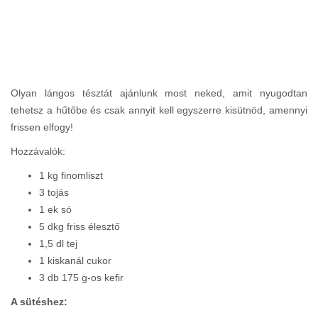
Olyan lángos tésztát ajánlunk most neked, amit nyugodtan
tehetsz a hűtőbe és csak annyit kell egyszerre kisütnöd, amennyi
frissen elfogy!
Hozzávalók:
1 kg finomliszt
3 tojás
1 ek só
5 dkg friss élesztő
1,5 dl tej
1 kiskanál cukor
3 db 175 g-os kefir
A sütéshez: