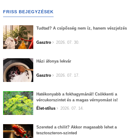
FRISS BEJEGYZÉSEK
Tudtad? A csípősség nem íz, hanem vészjelzés
Gasztro
2026. 07. 30.
Házi áfonya lekvár
Gasztro
2026. 07. 17.
Hatékonyabb a fokhagymánál! Csökkenti a
vércukorszintet és a magas vérnyomást is!
Élet-stílus
2026. 07. 14.
Szereted a chilit? Akkor magasabb lehet a
tesztoszteron-szinted