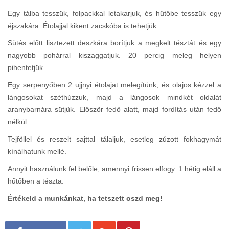
Egy tálba tesszük, folpackkal letakarjuk, és hűtőbe tesszük egy
éjszakára. Étolajjal kikent zacskóba is tehetjük.
Sütés előtt lisztezett deszkára borítjuk a megkelt tésztát és egy
nagyobb pohárral kiszaggatjuk. 20 percig meleg helyen
pihentetjük.
Egy serpenyőben 2 ujjnyi étolajat melegítünk, és olajos kézzel a
lángosokat széthúzzuk, majd a lángosok mindkét oldalát
aranybarnára sütjük. Először fedő alatt, majd fordítás után fedő
nélkül.
Tejföllel és reszelt sajttal tálaljuk, esetleg zúzott fokhagymát
kínálhatunk mellé.
Annyit használunk fel belőle, amennyi frissen elfogy. 1 hétig eláll a
hűtőben a tészta.
Értékeld a munkánkat, ha tetszett oszd meg!