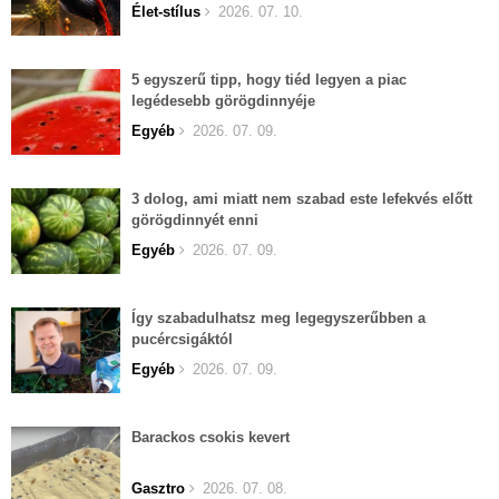
Élet-stílus
2026. 07. 10.
5 egyszerű tipp, hogy tiéd legyen a piac
legédesebb görögdinnyéje
Egyéb
2026. 07. 09.
3 dolog, ami miatt nem szabad este lefekvés előtt
görögdinnyét enni
Egyéb
2026. 07. 09.
Így szabadulhatsz meg legegyszerűbben a
pucércsigáktól
Egyéb
2026. 07. 09.
Barackos csokis kevert
Gasztro
2026. 07. 08.