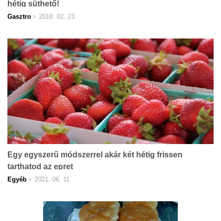
hétig süthető!
Gasztro
2018. 02. 23.
Egy egyszerű módszerrel akár két hétig frissen
tarthatod az epret
Egyéb
2021. 06. 11.