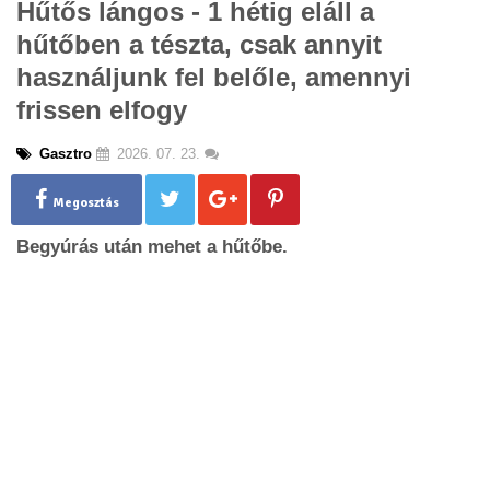
Hűtős lángos - 1 hétig eláll a
g
hűtőben a tészta, csak annyit
l
e
használjunk fel belőle, amennyi
n
frissen elfogy
a
v
i
Gasztro
2026. 07. 23.
g
a
Megosztás
t
i
Begyúrás után mehet a hűtőbe.
o
n