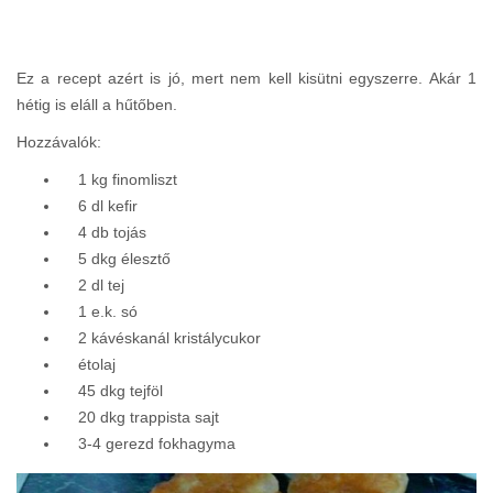
Ez a recept azért is jó, mert nem kell kisütni egyszerre. Akár 1
hétig is eláll a hűtőben.
Hozzávalók:
1 kg finomliszt
6 dl kefir
4 db tojás
5 dkg élesztő
2 dl tej
1 e.k. só
2 kávéskanál kristálycukor
étolaj
45 dkg tejföl
20 dkg trappista sajt
3-4 gerezd fokhagyma