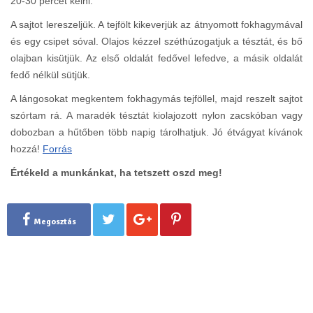
20-30 percet kelni.
A sajtot lereszeljük. A tejfölt kikeverjük az átnyomott fokhagymával
és egy csipet sóval. Olajos kézzel széthúzogatjuk a tésztát, és bő
olajban kisütjük. Az első oldalát fedővel lefedve, a másik oldalát
fedő nélkül sütjük.
A lángosokat megkentem fokhagymás tejföllel, majd reszelt sajtot
szórtam rá. A maradék tésztát kiolajozott nylon zacskóban vagy
dobozban a hűtőben több napig tárolhatjuk. Jó étvágyat kívánok
hozzá!
Forrás
Értékeld a munkánkat, ha tetszett oszd meg!
Megosztás