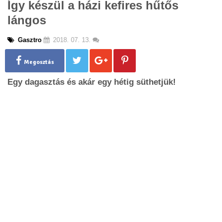
Így készül a házi kefires hűtős
g
lángos
l
e
n
Gasztro
2018. 07. 13.
a
v
Megosztás
i
g
Egy dagasztás és akár egy hétig süthetjük!
a
t
i
o
n