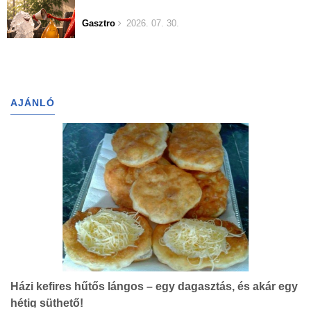
Gasztro
2026. 07. 30.
AJÁNLÓ
Házi kefires hűtős lángos – egy dagasztás, és akár egy
hétig süthető!