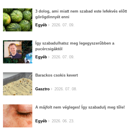
3 dolog, ami miatt nem szabad este lefekvés előtt
görögdinnyét enni
Egyéb
2026. 07. 09.
Így szabadulhatsz meg legegyszerűbben a
pucércsigáktól
Egyéb
2026. 07. 09.
Barackos csokis kevert
Gasztro
2026. 07. 08.
A májfolt nem végleges! Így szabadulj meg tőle!
Egyéb
2026. 06. 23.