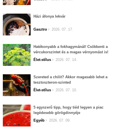
Házi áfonya lekvár
Gasztro
2026. 07. 17.
Hatékonyabb a fokhagymánál! Csökkenti a
vércukorszintet és a magas vérnyomást is!
Élet-stílus
2026. 07. 14.
Szereted a chilit? Akkor magasabb lehet a
tesztoszteron-szinted
Élet-stílus
2026. 07. 10.
5 egyszerű tipp, hogy tiéd legyen a piac
legédesebb görögdinnyéje
Egyéb
2026. 07. 09.