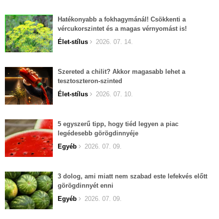
Hatékonyabb a fokhagymánál! Csökkenti a
vércukorszintet és a magas vérnyomást is!
Élet-stílus
2026. 07. 14.
Szereted a chilit? Akkor magasabb lehet a
tesztoszteron-szinted
Élet-stílus
2026. 07. 10.
5 egyszerű tipp, hogy tiéd legyen a piac
legédesebb görögdinnyéje
Egyéb
2026. 07. 09.
3 dolog, ami miatt nem szabad este lefekvés előtt
görögdinnyét enni
Egyéb
2026. 07. 09.