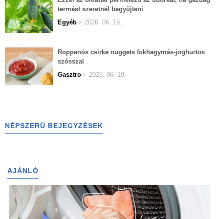
termést szeretnél begyűjteni
Egyéb
2026. 06. 19.
Roppanós csirke nuggets fokhagymás-joghurtos
szósszal
Gasztro
2026. 06. 19.
NÉPSZERŰ BEJEGYZÉSEK
AJÁNLÓ