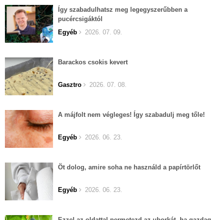
Így szabadulhatsz meg legegyszerűbben a
pucércsigáktól
Egyéb
2026. 07. 09.
Barackos csokis kevert
Gasztro
2026. 07. 08.
A májfolt nem végleges! Így szabadulj meg tőle!
Egyéb
2026. 06. 23.
Öt dolog, amire soha ne használd a papírtörlőt
Egyéb
2026. 06. 23.
Ezzel az oldattal permetezd az uborkát, ha gazdag