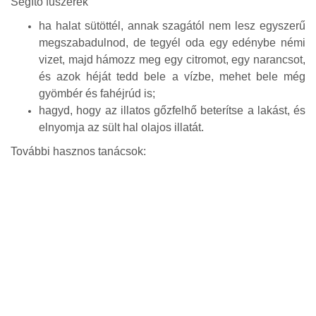
Segítő fűszerek
ha halat sütöttél, annak szagától nem lesz egyszerű
megszabadulnod, de tegyél oda egy edénybe némi
vizet, majd hámozz meg egy citromot, egy narancsot,
és azok héját tedd bele a vízbe, mehet bele még
gyömbér és fahéjrúd is;
hagyd, hogy az illatos gőzfelhő beterítse a lakást, és
elnyomja az sült hal olajos illatát.
További hasznos tanácsok: