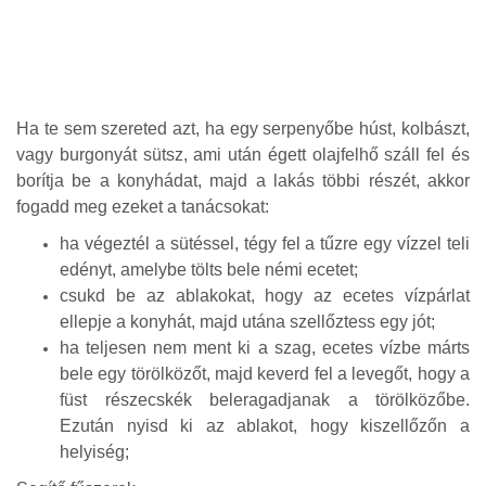
Ha te sem szereted azt, ha egy serpenyőbe húst, kolbászt,
vagy burgonyát sütsz, ami után égett olajfelhő száll fel és
borítja be a konyhádat, majd a lakás többi részét, akkor
fogadd meg ezeket a tanácsokat:
ha végeztél a sütéssel, tégy fel a tűzre egy vízzel teli
edényt, amelybe tölts bele némi ecetet;
csukd be az ablakokat, hogy az ecetes vízpárlat
ellepje a konyhát, majd utána szellőztess egy jót;
ha teljesen nem ment ki a szag, ecetes vízbe márts
bele egy törölközőt, majd keverd fel a levegőt, hogy a
füst részecskék beleragadjanak a törölközőbe.
Ezután nyisd ki az ablakot, hogy kiszellőzőn a
helyiség;