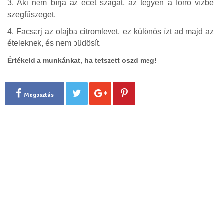
3. Aki nem bírja az ecet szagát, az tegyen a forró vízbe
szegfűszeget.
4. Facsarj az olajba citromlevet, ez különös ízt ad majd az
ételeknek, és nem büdösít.
Értékeld a munkánkat, ha tetszett oszd meg!
Megosztás