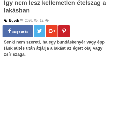
Így nem lesz kellemetlen ételszag a
g
lakásban
l
e
n
Egyéb
2026. 05. 12.
a
v
Megosztás
i
g
Senki nem szereti, ha egy bundáskenyér vagy épp
a
fánk sütés után átjárja a lakást az égett olaj vagy
t
zsír szaga.
i
o
n