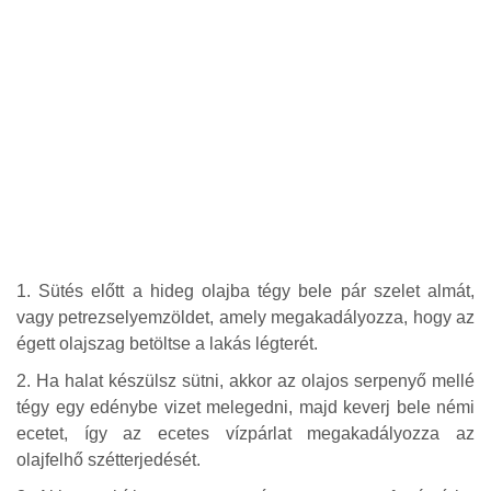
1. Sütés előtt a hideg olajba tégy bele pár szelet almát,
vagy petrezselyemzöldet, amely megakadályozza, hogy az
égett olajszag betöltse a lakás légterét.
2. Ha halat készülsz sütni, akkor az olajos serpenyő mellé
tégy egy edénybe vizet melegedni, majd keverj bele némi
ecetet, így az ecetes vízpárlat megakadályozza az
olajfelhő szétterjedését.