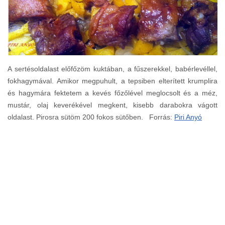
A sertésoldalast előfőzöm kuktában, a fűszerekkel, babérlevéllel,
fokhagymával. Amikor megpuhult, a tepsiben elterített krumplira
és hagymára fektetem a kevés főzőlével meglocsolt és a méz,
mustár, olaj keverékével megkent, kisebb darabokra vágott
oldalast. Pirosra sütöm 200 fokos sütőben. Forrás:
Piri Anyó