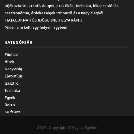
tájékoztatás, kreatív dolgok, praktikák, technika, kikapcsolódás,
gasztronómia, érdekességek itthonról és a nagyvilágból
FIATALOKNAK ÉS IDŐSEKNEK EGYARÁNT!
Miden ami kell, egy helyen, egyben!
KATEGÓRIÁK
Főoldal
Hírek
Nagyvilág
Élet-stílus
Gasztro
Technika
Egyéb
Retro
50 felett
2026. Copyright © Egy az Egyben