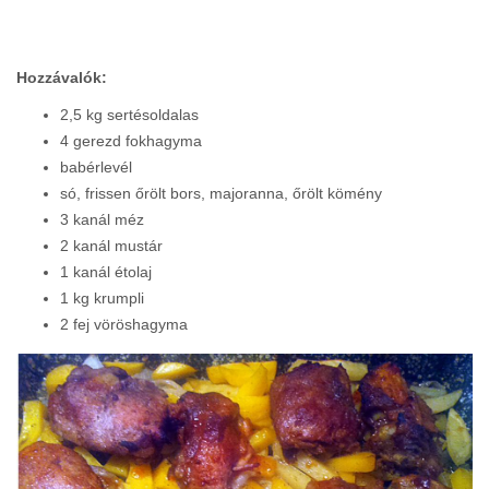
Hozzávalók:
2,5 kg sertésoldalas
4 gerezd fokhagyma
babérlevél
só, frissen őrölt bors, majoranna, őrölt kömény
3 kanál méz
2 kanál mustár
1 kanál étolaj
1 kg krumpli
2 fej vöröshagyma