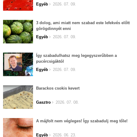
Egyéb
2026. 07. 09.
3 dolog, ami miatt nem szabad este lefekvés előtt
görögdinnyét enni
Egyéb
2026. 07. 09.
Így szabadulhatsz meg legegyszerűbben a
pucércsigáktól
Egyéb
2026. 07. 09.
Barackos csokis kevert
Gasztro
2026. 07. 08.
A májfolt nem végleges! Így szabadulj meg tőle!
Egyéb
2026. 06. 23.