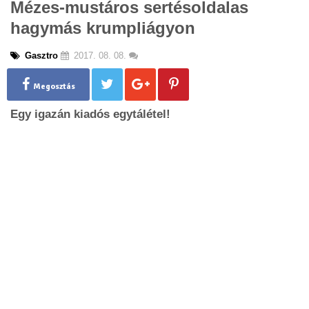
Mézes-mustáros sertésoldalas
g
hagymás krumpliágyon
l
e
n
Gasztro
2017. 08. 08.
a
v
Megosztás
i
g
Egy igazán kiadós egytálétel!
a
t
i
o
n