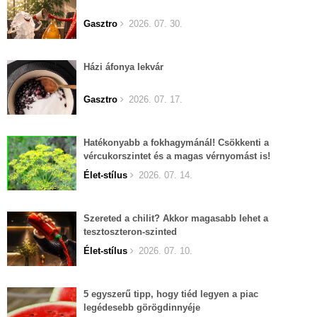
Gasztro
2026. 07. 30.
Házi áfonya lekvár
Gasztro
2026. 07. 17.
Hatékonyabb a fokhagymánál! Csökkenti a
vércukorszintet és a magas vérnyomást is!
Élet-stílus
2026. 07. 14.
Szereted a chilit? Akkor magasabb lehet a
tesztoszteron-szinted
Élet-stílus
2026. 07. 10.
5 egyszerű tipp, hogy tiéd legyen a piac
legédesebb görögdinnyéje