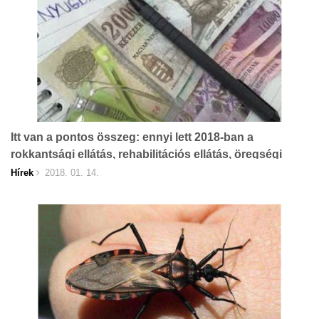
Itt van a pontos összeg: ennyi lett 2018-ban a
rokkantsági ellátás, rehabilitációs ellátás, öregségi
nyugdíj, árvaellátás, özvegyi nyugdíj
Hírek
2018. 01. 14.