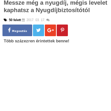
Messze még a nyugdíj, mégis levelet
g
kaphatsz a Nyugdíjbiztosítótól
l
e
n
50 felett
2017. 03. 17.
a
v
Megosztás
i
g
Több százezren érintettek benne!
a
t
i
o
n