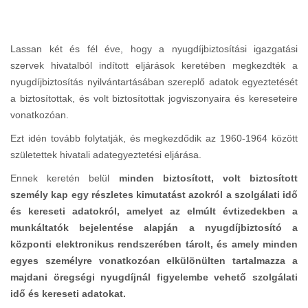
Lassan két és fél éve, hogy a nyugdíjbiztosítási igazgatási
szervek hivatalból indított eljárások keretében megkezdték a
nyugdíjbiztosítás nyilvántartásában szereplő adatok egyeztetését
a biztosítottak, és volt biztosítottak jogviszonyaira és kereseteire
vonatkozóan.
Ezt idén tovább folytatják, és megkezdődik az 1960-1964 között
születettek hivatali adategyeztetési eljárása.
Ennek keretén belül
minden biztosított, volt biztosított
személy kap egy részletes kimutatást azokról a szolgálati idő
és kereseti adatokról, amelyet az elmúlt évtizedekben a
munkáltatók bejelentése alapján a nyugdíjbiztosító a
központi elektronikus rendszerében tárolt, és amely minden
egyes személyre vonatkozóan elkülönülten tartalmazza a
majdani öregségi nyugdíjnál figyelembe vehető szolgálati
idő és kereseti adatokat.