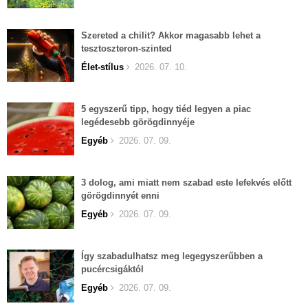
Szereted a chilit? Akkor magasabb lehet a
tesztoszteron-szinted
Élet-stílus
2026. 07. 10.
5 egyszerű tipp, hogy tiéd legyen a piac
legédesebb görögdinnyéje
Egyéb
2026. 07. 09.
3 dolog, ami miatt nem szabad este lefekvés előtt
görögdinnyét enni
Egyéb
2026. 07. 09.
Így szabadulhatsz meg legegyszerűbben a
pucércsigáktól
Egyéb
2026. 07. 09.