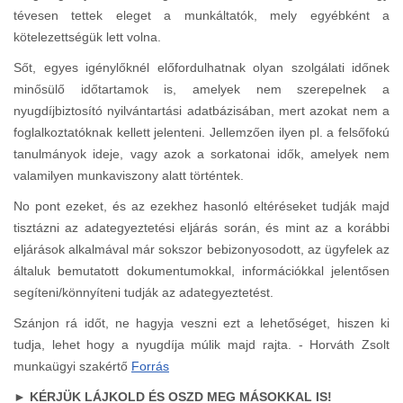
tévesen tettek eleget a munkáltatók, mely egyébként a
kötelezettségük lett volna.
Sőt, egyes igénylőknél előfordulhatnak olyan szolgálati időnek
minősülő időtartamok is, amelyek nem szerepelnek a
nyugdíjbiztosító nyilvántartási adatbázisában, mert azokat nem a
foglalkoztatóknak kellett jelenteni. Jellemzően ilyen pl. a felsőfokú
tanulmányok ideje, vagy azok a sorkatonai idők, amelyek nem
valamilyen munkaviszony alatt történtek.
No pont ezeket, és az ezekhez hasonló eltéréseket tudják majd
tisztázni az adategyeztetési eljárás során, és mint az a korábbi
eljárások alkalmával már sokszor bebizonyosodott, az ügyfelek az
általuk bemutatott dokumentumokkal, információkkal jelentősen
segíteni/könnyíteni tudják az adategyeztetést.
Szánjon rá időt, ne hagyja veszni ezt a lehetőséget, hiszen ki
tudja, lehet hogy a nyugdíja múlik majd rajta. - Horváth Zsolt
munkaügyi szakértő
Forrás
► KÉRJÜK LÁJKOLD ÉS OSZD MEG MÁSOKKAL IS!