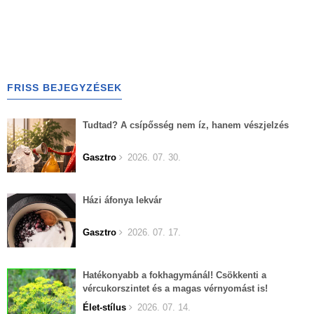
FRISS BEJEGYZÉSEK
Tudtad? A csípősség nem íz, hanem vészjelzés
Gasztro
2026. 07. 30.
Házi áfonya lekvár
Gasztro
2026. 07. 17.
Hatékonyabb a fokhagymánál! Csökkenti a
vércukorszintet és a magas vérnyomást is!
Élet-stílus
2026. 07. 14.