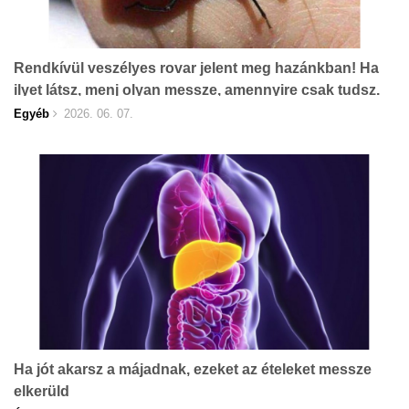
Rendkívül veszélyes rovar jelent meg hazánkban! Ha
ilyet látsz, menj olyan messze, amennyire csak tudsz.
Egyéb
2026. 06. 07.
Ha jót akarsz a májadnak, ezeket az ételeket messze
elkerüld