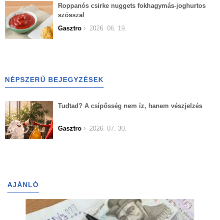
Roppanós csirke nuggets fokhagymás-joghurtos
szósszal
Gasztro
2026. 06. 19.
NÉPSZERŰ BEJEGYZÉSEK
Tudtad? A csípősség nem íz, hanem vészjelzés
Gasztro
2026. 07. 30.
AJÁNLÓ