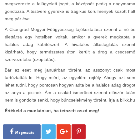
megszerezte a felügyeleti jogot, a középsőt pedig a nagymama
gondozza. A testvére gyereke is tragikus körülmények között halt
meg pár éve.
A Csongrád Megyei Főügyészség tájékoztatása szerint a nő és
élettársa egy hotelben voltak, amikor a gyerek megkapta a
halálos adag kábítószert. A hivatalos állásfoglalás szerint
kizárható, hogy természetes úton került a drog a csecsemő
szervezetébe (szoptatás).
Bár az eset még januárban történt, az asszonyt csak most
tartóztatták le. Hogy miért, az egyelőre rejtély. Ahogy azt sem
lehet tudni, hogy pontosan hogyan adta be a halálos adag drogot
az anya a picinek. Ám a család ismerősei szerint először talán
nem is gondolta senki, hogy bűncselekmény történt, írja a blikk.hu
Értékeld a munkánkat, ha tetszett oszd meg!
Megosztás