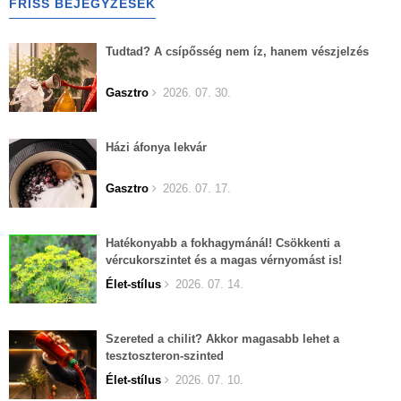
FRISS BEJEGYZÉSEK
Tudtad? A csípősség nem íz, hanem vészjelzés
Gasztro
2026. 07. 30.
Házi áfonya lekvár
Gasztro
2026. 07. 17.
Hatékonyabb a fokhagymánál! Csökkenti a
vércukorszintet és a magas vérnyomást is!
Élet-stílus
2026. 07. 14.
Szereted a chilit? Akkor magasabb lehet a
tesztoszteron-szinted
Élet-stílus
2026. 07. 10.