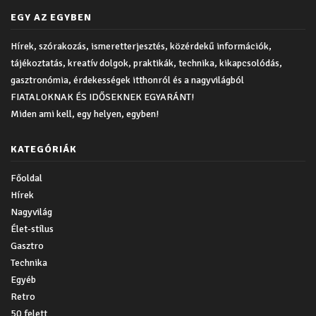
EGY AZ EGYBEN
Hírek, szórakozás, ismeretterjesztés, közérdekű információk,
tájékoztatás, kreatív dolgok, praktikák, technika, kikapcsolódás,
gasztronómia, érdekességek itthonról és a nagyvilágból
FIATALOKNAK ÉS IDŐSEKNEK EGYARÁNT!
Miden ami kell, egy helyen, egyben!
KATEGÓRIÁK
Főoldal
Hírek
Nagyvilág
Élet-stílus
Gasztro
Technika
Egyéb
Retro
50 felett