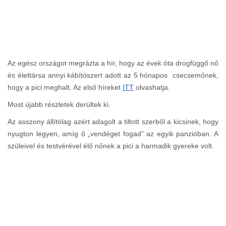
Az egész országot megrázta a hír, hogy az évek óta drogfüggő nő
és élettársa annyi kábítószert adott az 5 hónapos csecsemőnek,
hogy a pici meghalt. Az első híreket
ITT
olvashatja.
Most újabb részletek derültek ki.
Az asszony állítólag azért adagolt a tiltott szerből a kicsinek, hogy
nyugton legyen, amíg ő „vendéget fogad” az egyik panzióban. A
szüleivel és testvérével élő nőnek a pici a harmadik gyereke volt.