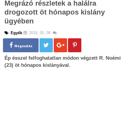
Megrázó részletek a halálra
g
drogozott öt hónapos kislány
l
e
ügyében
n
a
Egyéb
2018. 05. 08.
v
i
g
Megosztás
a
Ép ésszel felfoghatatlan módon végzett R. Noémi
t
i
(23) öt hónapos kislányával.
o
n