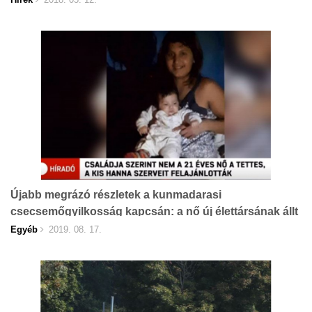
Újabb megrázó részletek a kunmadarasi
csecsemőgyilkosság kapcsán: a nő új élettársának állt
útjában a kislány?
Egyéb
2019. 08. 17.