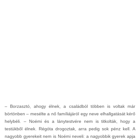
– Borzasztó, ahogy élnek, a családból többen is voltak már
börtönben – mesélte a nő famíliájáról egy neve elhallgatását kérő
helybéli. – Noémi és a lánytestvére nem is titkolták, hogy a
testükből élnek. Régóta drogoztak, arra pedig sok pénz kell. A
nagyobb gyerekeit nem is Noémi neveli: a nagyobbik gyerek apja