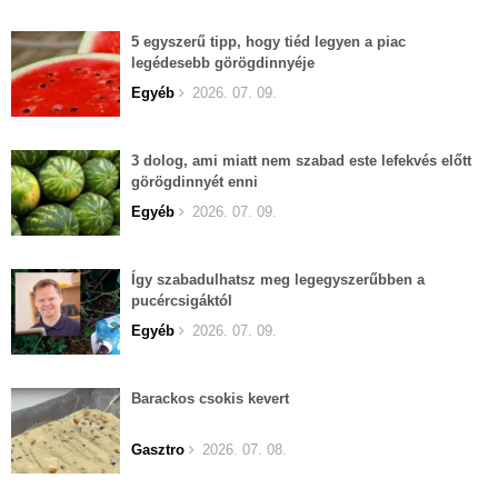
5 egyszerű tipp, hogy tiéd legyen a piac
legédesebb görögdinnyéje
Egyéb
2026. 07. 09.
3 dolog, ami miatt nem szabad este lefekvés előtt
görögdinnyét enni
Egyéb
2026. 07. 09.
Így szabadulhatsz meg legegyszerűbben a
pucércsigáktól
Egyéb
2026. 07. 09.
Barackos csokis kevert
Gasztro
2026. 07. 08.