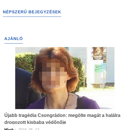
NÉPSZERŰ BEJEGYZÉSEK
AJÁNLÓ
Újabb tragédia Csongrádon: megölte magát a halálra
drogozott kisbaba védőnője
Hírek
2018. 05. 12.