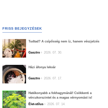
FRISS BEJEGYZÉSEK
Tudtad? A csípősség nem íz, hanem vészjelzés
Gasztro
2026. 07. 30.
Házi áfonya lekvár
Gasztro
2026. 07. 17.
Hatékonyabb a fokhagymánál! Csökkenti a
vércukorszintet és a magas vérnyomást is!
Élet-stílus
2026. 07. 14.