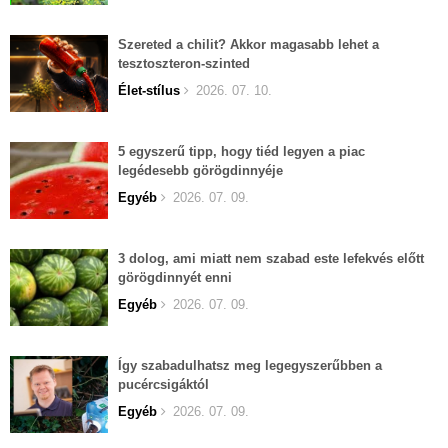
Szereted a chilit? Akkor magasabb lehet a
tesztoszteron-szinted
Élet-stílus
2026. 07. 10.
5 egyszerű tipp, hogy tiéd legyen a piac
legédesebb görögdinnyéje
Egyéb
2026. 07. 09.
3 dolog, ami miatt nem szabad este lefekvés előtt
görögdinnyét enni
Egyéb
2026. 07. 09.
Így szabadulhatsz meg legegyszerűbben a
pucércsigáktól
Egyéb
2026. 07. 09.