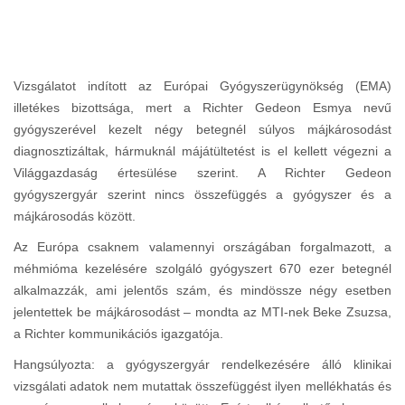
Vizsgálatot indított az Európai Gyógyszerügynökség (EMA)
illetékes bizottsága, mert a Richter Gedeon Esmya nevű
gyógyszerével kezelt négy betegnél súlyos májkárosodást
diagnosztizáltak, hármuknál májátültetést is el kellett végezni a
Világgazdaság értesülése szerint. A Richter Gedeon
gyógyszergyár szerint nincs összefüggés a gyógyszer és a
májkárosodás között.
Az Európa csaknem valamennyi országában forgalmazott, a
méhmióma kezelésére szolgáló gyógyszert 670 ezer betegnél
alkalmazzák, ami jelentős szám, és mindössze négy esetben
jelentettek be májkárosodást – mondta az MTI-nek Beke Zsuzsa,
a Richter kommunikációs igazgatója.
Hangsúlyozta: a gyógyszergyár rendelkezésére álló klinikai
vizsgálati adatok nem mutattak összefüggést ilyen mellékhatás és