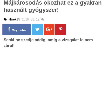
Májkárosodás okozhat ez a gyakran
g
használt gyógyszer!
l
e
n
Hírek
2018. 01. 12.
a
v
Megosztás
i
g
Senki ne szedje addig, amíg a vizsgálat le nem
a
zárul!
t
i
o
n