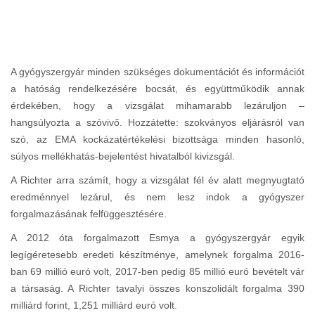
A gyógyszergyár minden szükséges dokumentációt és információt
a hatóság rendelkezésére bocsát, és együttműködik annak
érdekében, hogy a vizsgálat mihamarabb lezáruljon –
hangsúlyozta a szóvivő. Hozzátette: szokványos eljárásról van
szó, az EMA kockázatértékelési bizottsága minden hasonló,
súlyos mellékhatás-bejelentést hivatalból kivizsgál.
A Richter arra számít, hogy a vizsgálat fél év alatt megnyugtató
eredménnyel lezárul, és nem lesz indok a gyógyszer
forgalmazásának felfüggesztésére.
A 2012 óta forgalmazott Esmya a gyógyszergyár egyik
legígéretesebb eredeti készítménye, amelynek forgalma 2016-
ban 69 millió euró volt, 2017-ben pedig 85 millió euró bevételt vár
a társaság. A Richter tavalyi összes konszolidált forgalma 390
milliárd forint, 1,251 milliárd euró volt.