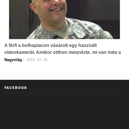
A férfi a bolhapiacon vásárolt egy használt
videokamerát. Amikor otthon megnézte, mi van még a
táskában, földbe gyökerezett a lába
Nagyvilág
2019. 02. 28.
FACEBOOK