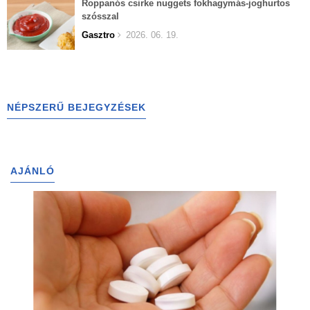
Roppanós csirke nuggets fokhagymás-joghurtos
szósszal
Gasztro
2026. 06. 19.
NÉPSZERŰ BEJEGYZÉSEK
AJÁNLÓ