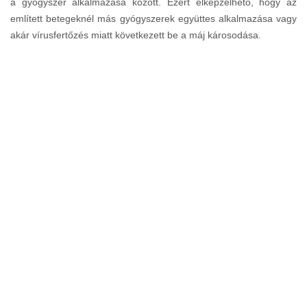
a gyógyszer alkalmazása között. Ezért elképzelhető, hogy az
említett betegeknél más gyógyszerek együttes alkalmazása vagy
akár vírusfertőzés miatt következett be a máj károsodása.