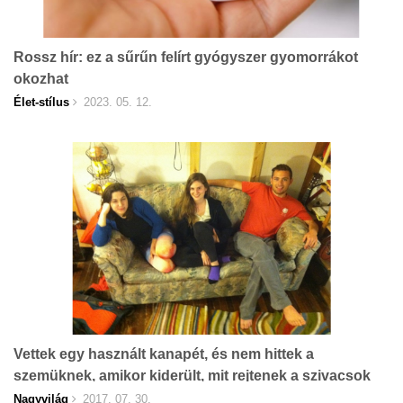
Rossz hír: ez a sűrűn felírt gyógyszer gyomorrákot
okozhat
Élet-stílus
2023. 05. 12.
Vettek egy használt kanapét, és nem hittek a
szemüknek, amikor kiderült, mit rejtenek a szivacsok
Nagyvilág
2017. 07. 30.