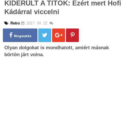
KIDERÜLT A TITOK: Ezért mert Hofi
g
Kádárral viccelni
l
e
n
Retro
2017. 04. 22.
a
v
Megosztás
i
g
Olyan dolgokat is mondhatott, amiért másnak
a
börtön járt volna.
t
i
o
n