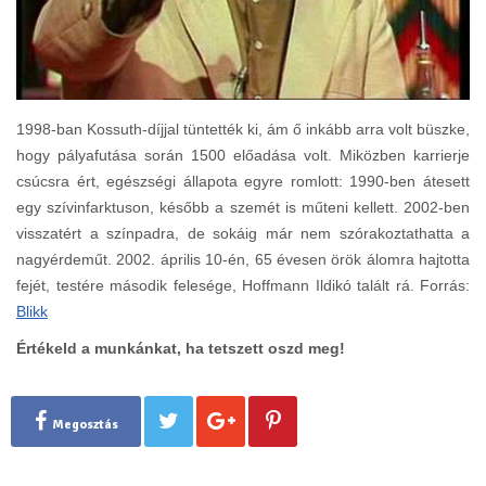
1998-ban Kossuth-díjjal tüntették ki, ám ő inkább arra volt büszke,
hogy pályafutása során 1500 előadása volt. Miközben karrierje
csúcsra ért, egészségi állapota egyre romlott: 1990-ben átesett
egy szívinfarktuson, később a szemét is műteni kellett. 2002-ben
visszatért a színpadra, de sokáig már nem szórakoztathatta a
nagyérdeműt. 2002. április 10-én, 65 évesen örök álomra hajtotta
fejét, testére második felesége, Hoffmann Ildikó talált rá. Forrás:
Blikk
Értékeld a munkánkat, ha tetszett oszd meg!
Megosztás