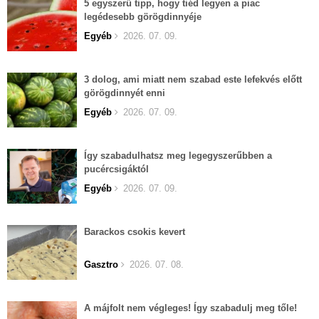
5 egyszerű tipp, hogy tiéd legyen a piac
legédesebb görögdinnyéje
Egyéb
2026. 07. 09.
3 dolog, ami miatt nem szabad este lefekvés előtt
görögdinnyét enni
Egyéb
2026. 07. 09.
Így szabadulhatsz meg legegyszerűbben a
pucércsigáktól
Egyéb
2026. 07. 09.
Barackos csokis kevert
Gasztro
2026. 07. 08.
A májfolt nem végleges! Így szabadulj meg tőle!