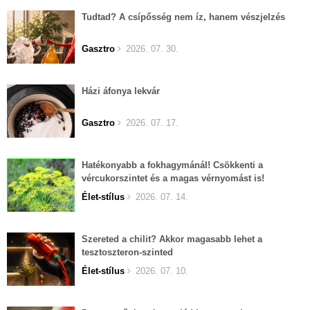
Tudtad? A csípősség nem íz, hanem vészjelzés
Gasztro
2026. 07. 30.
Házi áfonya lekvár
Gasztro
2026. 07. 17.
Hatékonyabb a fokhagymánál! Csökkenti a
vércukorszintet és a magas vérnyomást is!
Élet-stílus
2026. 07. 14.
Szereted a chilit? Akkor magasabb lehet a
tesztoszteron-szinted
Élet-stílus
2026. 07. 10.