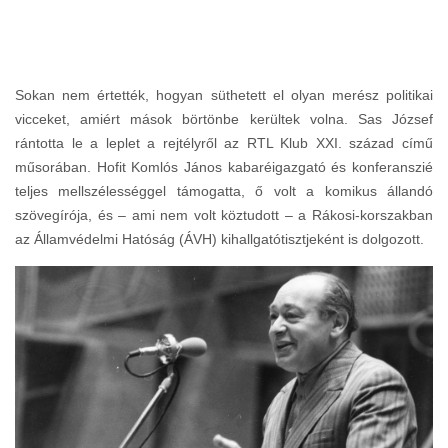
Sokan nem értették, hogyan süthetett el olyan merész politikai
vicceket, amiért mások börtönbe kerültek volna. Sas József
rántotta le a leplet a rejtélyről az RTL Klub XXI. század című
műsorában. Hofit Komlós János kabaréigazgató és konferanszié
teljes mellszélességgel támogatta, ő volt a komikus állandó
szövegírója, és – ami nem volt köztudott – a Rákosi-korszakban
az Államvédelmi Hatóság (ÁVH) kihallgatótisztjeként is dolgozott.