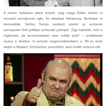
A műsor hatalmas sikert aratott, még maga Kádár elvtárs is
remekül szórakozott rajta. Az előadást feliratozva, Berlinben is
bemutatták. Szirtes Tamás rendező szerint az emberek
szomjazták Hofi politikai színezetű poénjait. „Úgy hatottak, mint a
rögtönzés, de természetesen nem voltak azok” – emlékezett
vissza a direktor. A nemzet megmondóembere a ’80-as évek
elején a Madách Színházhoz szerződött, ahol önálló műsora volt.