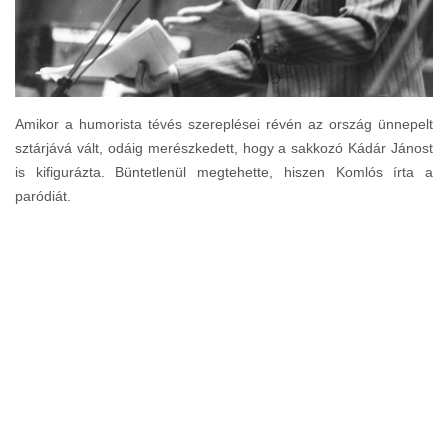
Amikor a humorista tévés szereplései révén az ország ünnepelt
sztárjává vált, odáig merészkedett, hogy a sakkozó Kádár Jánost
is kifigurázta. Büntetlenül megtehette, hiszen Komlós írta a
paródiát.