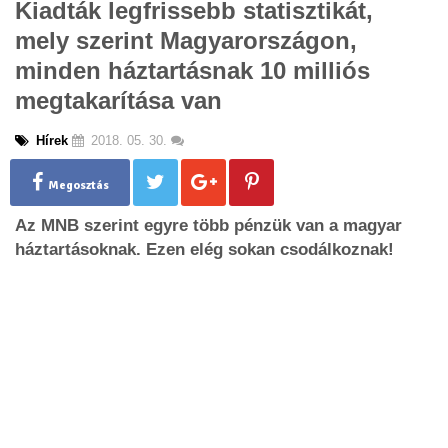
Kiadták legfrissebb statisztikát,
g
mely szerint Magyarországon,
l
e
minden háztartásnak 10 milliós
n
megtakarítása van
a
v
i
Hírek
2018. 05. 30.
g
a
Megosztás
t
i
Az MNB szerint egyre több pénzük van a magyar
o
háztartásoknak. Ezen elég sokan csodálkoznak!
n