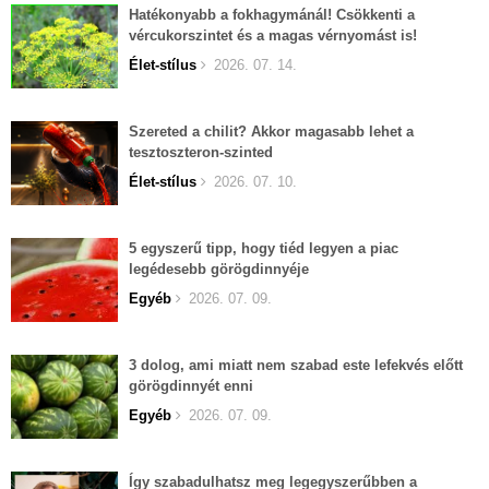
Hatékonyabb a fokhagymánál! Csökkenti a
vércukorszintet és a magas vérnyomást is!
Élet-stílus
2026. 07. 14.
Szereted a chilit? Akkor magasabb lehet a
tesztoszteron-szinted
Élet-stílus
2026. 07. 10.
5 egyszerű tipp, hogy tiéd legyen a piac
legédesebb görögdinnyéje
Egyéb
2026. 07. 09.
3 dolog, ami miatt nem szabad este lefekvés előtt
görögdinnyét enni
Egyéb
2026. 07. 09.
Így szabadulhatsz meg legegyszerűbben a