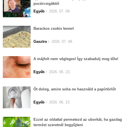
pucércsigáktól
Egyéb
2026. 07. 09.
Barackos csokis kevert
Gasztro
2026. 07. 08.
A májfolt nem végleges! Így szabadulj meg tőle!
Egyéb
2026. 06. 23.
Öt dolog, amire soha ne használd a papírtörlőt
Egyéb
2026. 06. 23.
Ezzel az oldattal permetezd az uborkát, ha gazdag
termést szeretnél begyűjteni