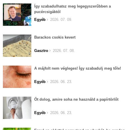
Így szabadulhatsz meg legegyszerűbben a
pucércsigáktól
Egyéb
2026. 07. 09.
Barackos csokis kevert
Gasztro
2026. 07. 08.
A májfolt nem végleges! Így szabadulj meg tőle!
Egyéb
2026. 06. 23.
Öt dolog, amire soha ne használd a papírtörlőt
Egyéb
2026. 06. 23.