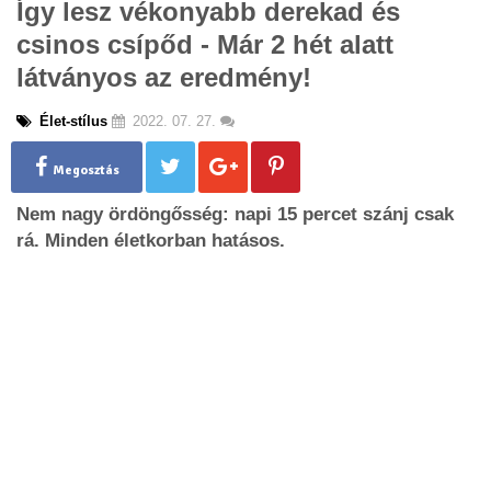
Így lesz vékonyabb derekad és
g
csinos csípőd - Már 2 hét alatt
l
e
látványos az eredmény!
n
a
Élet-stílus
2022. 07. 27.
v
i
g
Megosztás
a
Nem nagy ördöngősség: napi 15 percet szánj csak
t
i
rá. Minden életkorban hatásos.
o
n