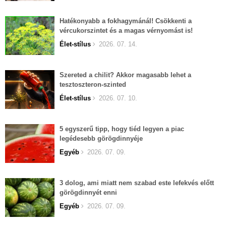
Hatékonyabb a fokhagymánál! Csökkenti a
vércukorszintet és a magas vérnyomást is!
Élet-stílus
2026. 07. 14.
Szereted a chilit? Akkor magasabb lehet a
tesztoszteron-szinted
Élet-stílus
2026. 07. 10.
5 egyszerű tipp, hogy tiéd legyen a piac
legédesebb görögdinnyéje
Egyéb
2026. 07. 09.
3 dolog, ami miatt nem szabad este lefekvés előtt
görögdinnyét enni
Egyéb
2026. 07. 09.