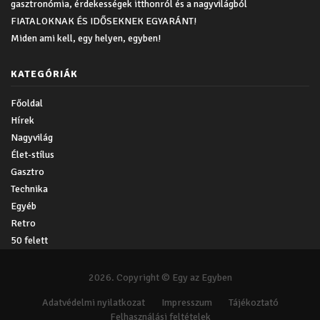
gasztronómia, érdekességek itthonról és a nagyvilágból
FIATALOKNAK ÉS IDŐSEKNEK EGYARÁNT!
Miden ami kell, egy helyen, egyben!
KATEGÓRIÁK
Főoldal
Hírek
Nagyvilág
Élet-stílus
Gasztro
Technika
Egyéb
Retro
50 felett
2026. Copyright © Egy az Egyben
Adatvédelmi nyilatkozat
Impresszum
Tájékoztató
Felhasználási feltételek