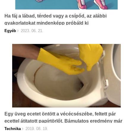
Ha fáj a lábad, térded vagy a csípőd, az alábbi
gyakorlatokat mindenképp próbáld ki
Egyéb
2023. 06. 21.
Egy üveg ecetet öntött a vécécsészébe, feltett pár
ecettel átitatott papírtörlőt. Bámulatos eredmény már
pár perc múlva! (videó)
Technika
2019. 08. 19.