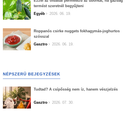
Ezzel az oldattal permetezd az uborkát, ha gazdag
termést szeretnél begyűjteni
Egyéb
2026. 06. 19.
Roppanós csirke nuggets fokhagymás-joghurtos
szósszal
Gasztro
2026. 06. 19.
NÉPSZERŰ BEJEGYZÉSEK
Tudtad? A csípősség nem íz, hanem vészjelzés
Gasztro
2026. 07. 30.