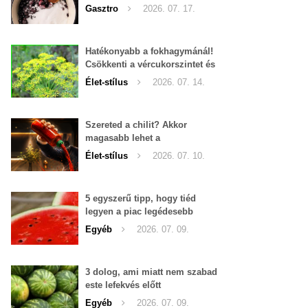
Gasztro
2026. 07. 17.
Hatékonyabb a fokhagymánál!
Csökkenti a vércukorszintet és
a magas vérnyomást is!
Élet-stílus
2026. 07. 14.
Szereted a chilit? Akkor
magasabb lehet a
tesztoszteron-szinted
Élet-stílus
2026. 07. 10.
5 egyszerű tipp, hogy tiéd
legyen a piac legédesebb
görögdinnyéje
Egyéb
2026. 07. 09.
3 dolog, ami miatt nem szabad
este lefekvés előtt
görögdinnyét enni
Egyéb
2026. 07. 09.