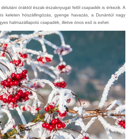
délutáni óráktól észak-északnyugat felől csapadék is érkezik. A
 és keleten hószállingózás, gyenge havazás, a Dunántúl nagy
gyes halmazállapotú csapadék, illetve ónos eső is eshet.