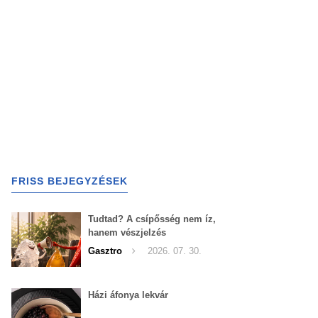
FRISS BEJEGYZÉSEK
Tudtad? A csípősség nem íz,
hanem vészjelzés
Gasztro
2026. 07. 30.
Házi áfonya lekvár