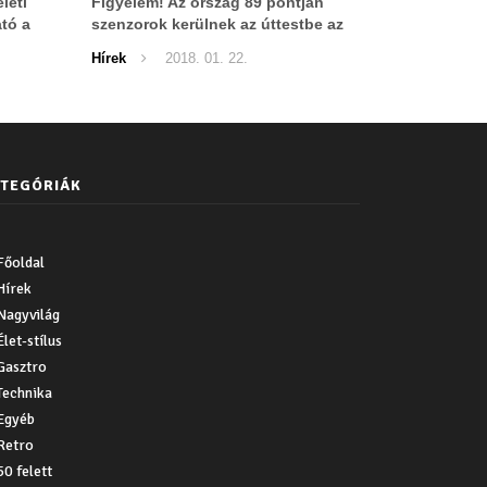
leti
Figyelem! Az ország 89 pontján
ató a
szenzorok kerülnek az úttestbe az
autósok ellenőrzésére
Hírek
2018. 01. 22.
TEGÓRIÁK
Főoldal
Hírek
Nagyvilág
Élet-stílus
Gasztro
Technika
Egyéb
Retro
50 felett