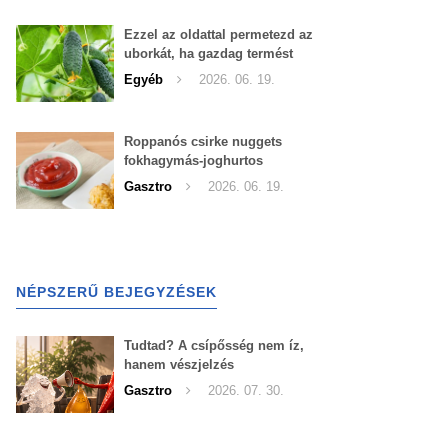
Ezzel az oldattal permetezd az
uborkát, ha gazdag termést
szeretnél begyűjteni
Egyéb
2026. 06. 19.
Roppanós csirke nuggets
fokhagymás-joghurtos
szósszal
Gasztro
2026. 06. 19.
NÉPSZERŰ BEJEGYZÉSEK
Tudtad? A csípősség nem íz,
hanem vészjelzés
Gasztro
2026. 07. 30.