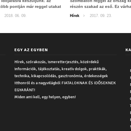
 időjárásra készüljünk: az
Szombaton reggel az ország ke
több pontján már reggel utakat
részén szakad az eső. Ez várh
lezárni a heves esőzés miatt
későbbiekben.
2018. 06. 09.
Hírek
2017. 09. 23.
EGY AZ EGYBEN
KA
Hírek, szórakozás, ismeretterjesztés, közérdekű
információk, tájékoztatás, kreatív dolgok, praktikák,
technika, kikapcsolódás, gasztronómia, érdekességek
itthonról és a nagyvilágból FIATALOKNAK ÉS IDŐSEKNEK
EGYARÁNT!
Miden ami kell, egy helyen, egyben!