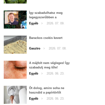
Így szabadulhatsz meg
legegyszerűbben a
pucércsigáktól
Egyéb
2026. 07. 09.
Barackos csokis kevert
Gasztro
2026. 07. 08.
A májfolt nem végleges! Így
szabadulj meg tőle!
Egyéb
2026. 06. 23.
Öt dolog, amire soha ne
használd a papírtörlőt
Egyéb
2026. 06. 23.