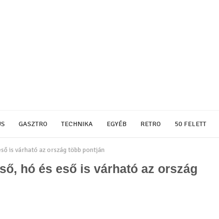
US
GASZTRO
TECHNIKA
EGYÉB
RETRO
50 FELETT
eső is várható az ország több pontján
ső, hó és eső is várható az ország