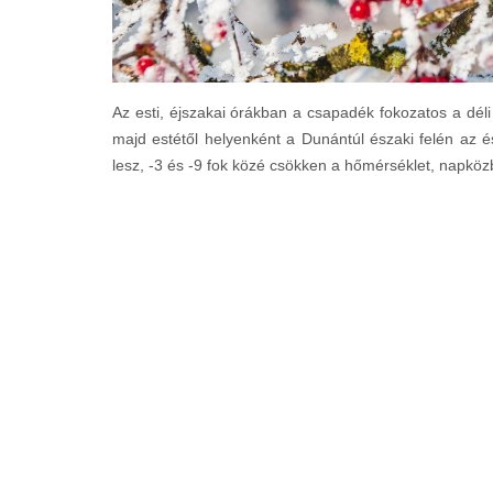
Az esti, éjszakai órákban a csapadék fokozatos a déli
majd estétől helyenként a Dunántúl északi felén az é
lesz, -3 és -9 fok közé csökken a hőmérséklet, napköz