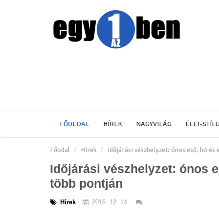
FŐOLDAL
HÍREK
NAGYVILÁG
ÉLET-STÍL
Főodal
Hírek
Időjárási vészhelyzet: ónos eső, hó és 
Időjárási vészhelyzet: ónos e
több pontján
Hírek
2016. 12. 14.