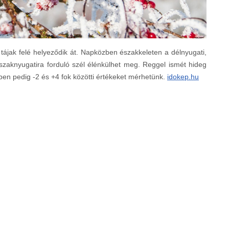
 tájak felé helyeződik át. Napközben északkeleten a délnyugati,
szaknyugatira forduló szél élénkülhet meg. Reggel ismét hideg
ben pedig -2 és +4 fok közötti értékeket mérhetünk.
idokep.hu