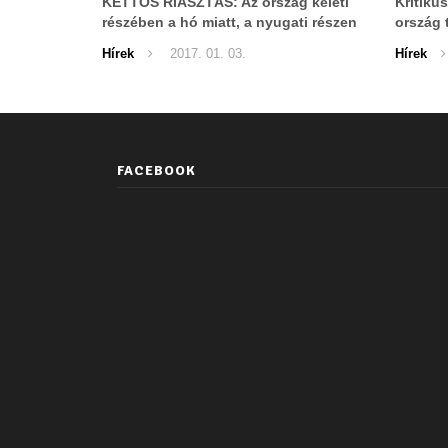
KETTŐS RIASZTÁS: Az ország keleti
Kritikus
részében a hó miatt, a nyugati részen
ország 
az ónos eső miatt!
kellett 
Hírek
2017. 01. 03.
Hírek
FACEBOOK