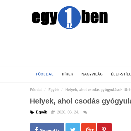
FŐOLDAL
HÍREK
NAGYVILÁG
ÉLET-STÍL
Főodal
Egyéb
Helyek, ahol csodás gyógyulások törté
Helyek, ahol csodás gyógyulá
Egyéb
2026. 03. 24.
Megosztás