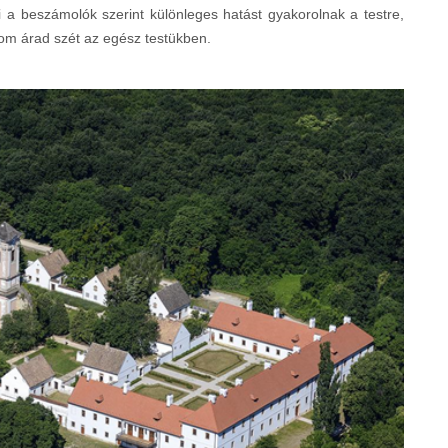
i a beszámolók szerint különleges hatást gyakorolnak a testre,
lom árad szét az egész testükben.