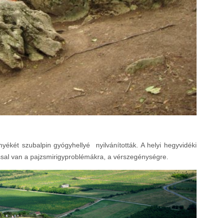
ékét szubalpin gyógyhellyé nyilvánították. A helyi hegyvidéki
ssal van a pajzsmirigyproblémákra, a vérszegénységre.