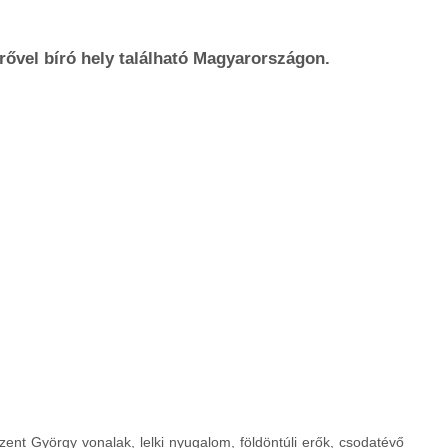
ővel bíró hely található Magyarországon.
zent György vonalak, lelki nyugalom, földöntúli erők, csodatévő