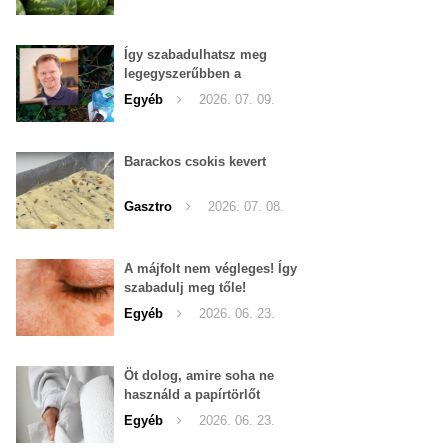
Így szabadulhatsz meg
legegyszerűbben a
pucércsigáktól
Egyéb
2026. 07. 09.
Barackos csokis kevert
Gasztro
2026. 07. 08.
A májfolt nem végleges! Így
szabadulj meg tőle!
Egyéb
2026. 06. 23.
Öt dolog, amire soha ne
használd a papírtörlőt
Egyéb
2026. 06. 23.