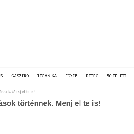
US
GASZTRO
TECHNIKA
EGYÉB
RETRO
50 FELETT
nnek. Menj el te is!
sok történnek. Menj el te is!