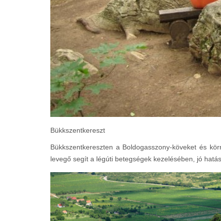
Bükkszentkereszt
Bükkszentkereszten a Boldogasszony-köveket és körny
levegő segít a légúti betegségek kezelésében, jó hatá