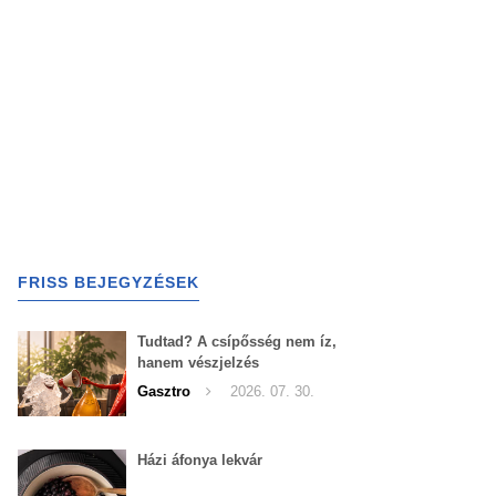
FRISS BEJEGYZÉSEK
Tudtad? A csípősség nem íz,
hanem vészjelzés
Gasztro
2026. 07. 30.
Házi áfonya lekvár