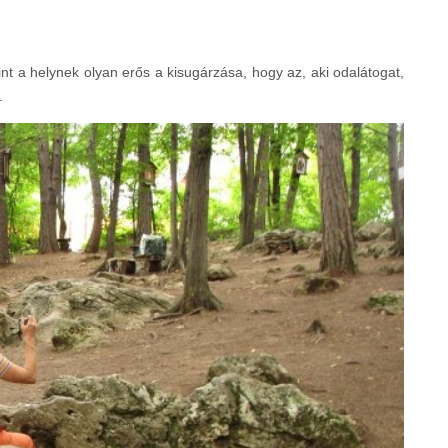
int a helynek olyan erős a kisugárzása, hogy az, aki odalátogat,
.