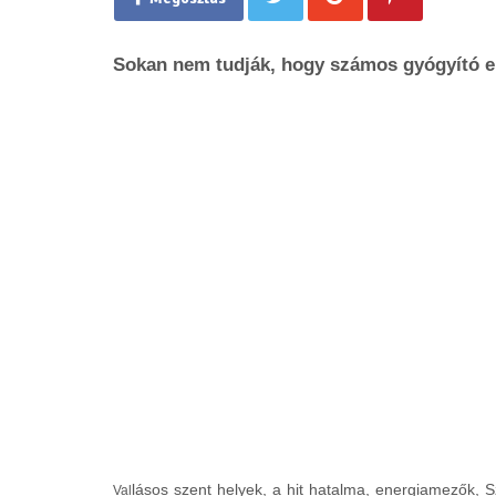
Sokan nem tudják, hogy számos gyógyító er
lásos szent helyek, a hit hatalma, energiamezők, S
Val