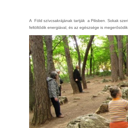
A Föld szívcsakrájának tartják a Pilisben. Sokak szer
feltöltődik energiával, és az egészsége is megerősödik