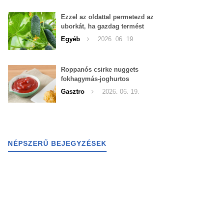
Ezzel az oldattal permetezd az
uborkát, ha gazdag termést
szeretnél begyűjteni
Egyéb
2026. 06. 19.
Roppanós csirke nuggets
fokhagymás-joghurtos
szósszal
Gasztro
2026. 06. 19.
NÉPSZERŰ BEJEGYZÉSEK