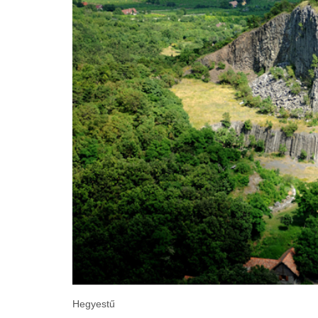
Hegyestű