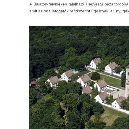
A Balaton-felvidéken található Hegyestű bazaltorgoná
amit az oda látogatók rendszerint úgy írnak le: nyuga