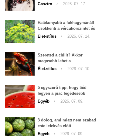
Gasztro
2026. 07. 17.
Hatékonyabb a fokhagymánál!
Csökkenti a vércukorszintet és
a magas vérnyomást is!
Élet-stílus
2026. 07. 14.
Szereted a chilit? Akkor
magasabb lehet a
tesztoszteron-szinted
Élet-stílus
2026. 07. 10.
5 egyszerű tipp, hogy tiéd
legyen a piac legédesebb
görögdinnyéje
Egyéb
2026. 07. 09.
3 dolog, ami miatt nem szabad
este lefekvés előtt
görögdinnyét enni
Egyéb
2026. 07. 09.