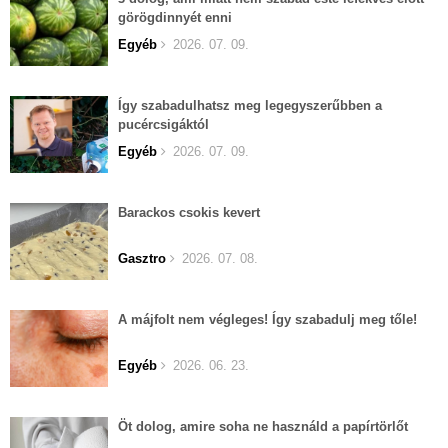
görögdinnyét enni
Egyéb
2026. 07. 09.
Így szabadulhatsz meg legegyszerűbben a
pucércsigáktól
Egyéb
2026. 07. 09.
Barackos csokis kevert
Gasztro
2026. 07. 08.
A májfolt nem végleges! Így szabadulj meg tőle!
Egyéb
2026. 06. 23.
Öt dolog, amire soha ne használd a papírtörlőt