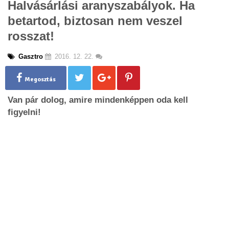
Halvásárlási aranyszabályok. Ha
g
betartod, biztosan nem veszel
l
e
rosszat!
n
a
Gasztro
2016. 12. 22.
v
i
g
Megosztás
a
Van pár dolog, amire mindenképpen oda kell
t
i
figyelni!
o
n