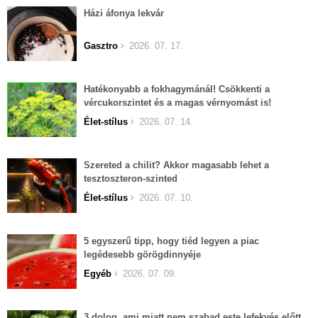
Házi áfonya lekvár
Gasztro
2026. 07. 17.
Hatékonyabb a fokhagymánál! Csökkenti a
vércukorszintet és a magas vérnyomást is!
Élet-stílus
2026. 07. 14.
Szereted a chilit? Akkor magasabb lehet a
tesztoszteron-szinted
Élet-stílus
2026. 07. 10.
5 egyszerű tipp, hogy tiéd legyen a piac
legédesebb görögdinnyéje
Egyéb
2026. 07. 09.
3 dolog, ami miatt nem szabad este lefekvés előtt