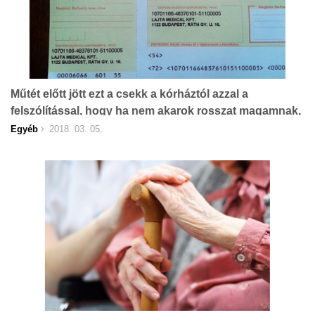
Műtét előtt jött ezt a csekk a kórháztól azzal a
felszólítással, hogy ha nem akarok rosszat magamnak,
fizessem be, ez ugyanis a fertőtlenítőszerek ára!
Egyéb
2018. 03. 05.