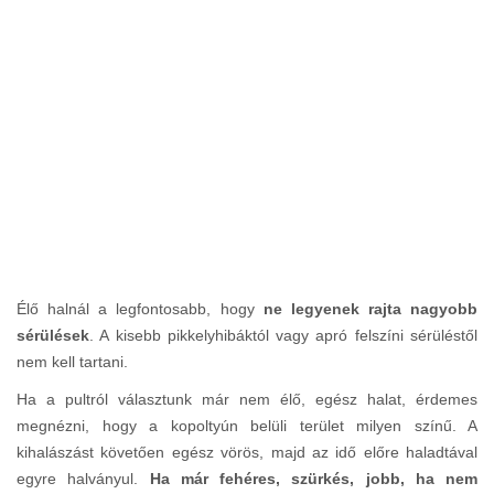
Élő halnál a legfontosabb, hogy
ne legyenek rajta nagyobb
sérülések
. A kisebb pikkelyhibáktól vagy apró felszíni sérüléstől
nem kell tartani.
Ha a pultról választunk már nem élő, egész halat, érdemes
megnézni, hogy a kopoltyún belüli terület milyen színű. A
kihalászást követően egész vörös, majd az idő előre haladtával
egyre halványul.
Ha már fehéres, szürkés, jobb, ha nem