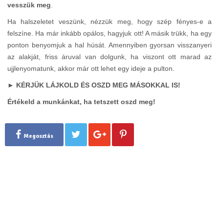
vesszük meg
.
Ha halszeletet veszünk, nézzük meg, hogy szép fényes-e a
felszíne. Ha már inkább opálos, hagyjuk ott! A másik trükk, ha egy
ponton benyomjuk a hal húsát. Amennyiben gyorsan visszanyeri
az alakját, friss áruval van dolgunk, ha viszont ott marad az
ujjlenyomatunk, akkor már ott lehet egy ideje a pulton.
► KÉRJÜK LÁJKOLD ÉS OSZD MEG MÁSOKKAL IS!
Értékeld a munkánkat, ha tetszett oszd meg!
Megosztás