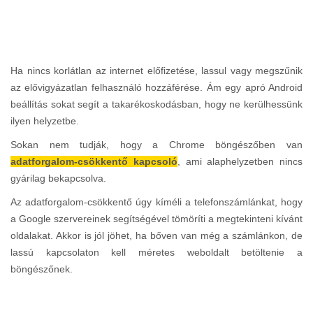
Ha nincs korlátlan az internet előfizetése, lassul vagy megszűnik
az elővigyázatlan felhasználó hozzáférése. Ám egy apró Android
beállítás sokat segít a takarékoskodásban, hogy ne kerülhessünk
ilyen helyzetbe.
Sokan nem tudják, hogy a Chrome böngészőben van
adatforgalom-csökkentő kapcsoló
, ami alaphelyzetben nincs
gyárilag bekapcsolva.
Az adatforgalom-csökkentő úgy kíméli a telefonszámlánkat, hogy
a Google szervereinek segítségével tömöríti a megtekinteni kívánt
oldalakat. Akkor is jól jöhet, ha bőven van még a számlánkon, de
lassú kapcsolaton kell méretes weboldalt betöltenie a
böngészőnek.