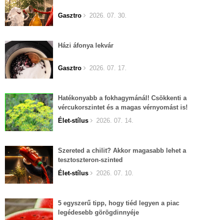
Gasztro
2026. 07. 30.
Házi áfonya lekvár
Gasztro
2026. 07. 17.
Hatékonyabb a fokhagymánál! Csökkenti a
vércukorszintet és a magas vérnyomást is!
Élet-stílus
2026. 07. 14.
Szereted a chilit? Akkor magasabb lehet a
tesztoszteron-szinted
Élet-stílus
2026. 07. 10.
5 egyszerű tipp, hogy tiéd legyen a piac
legédesebb görögdinnyéje