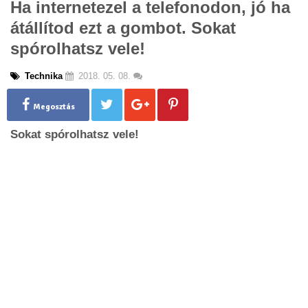
Ha internetezel a telefonodon, jó ha
g
átállítod ezt a gombot. Sokat
l
e
spórolhatsz vele!
n
a
Technika
2018. 05. 08.
v
i
g
Megosztás
a
Sokat spórolhatsz vele!
t
i
o
n