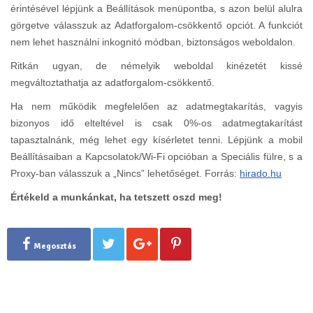
érintésével lépjünk a Beállítások menüpontba, s azon belül alulra
görgetve válasszuk az Adatforgalom-csökkentő opciót. A funkciót
nem lehet használni inkognitó módban, biztonságos weboldalon.
Ritkán ugyan, de némelyik weboldal kinézetét kissé
megváltoztathatja az adatforgalom-csökkentő.
Ha nem működik megfelelően az adatmegtakarítás, vagyis
bizonyos idő elteltével is csak 0%-os adatmegtakarítást
tapasztalnánk, még lehet egy kísérletet tenni. Lépjünk a mobil
Beállításaiban a Kapcsolatok/Wi-Fi opcióban a Speciális fülre, s a
Proxy-ban válasszuk a „Nincs” lehetőséget. Forrás:
hirado.hu
Értékeld a munkánkat, ha tetszett oszd meg!
Megosztás