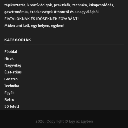
tájékoztatás, kreatív dolgok, praktikák, technika, kikapcsolódás,
gasztronómia, érdekességek itthonról és a nagyvilágból
FIATALOKNAK ÉS IDŐSEKNEK EGYARÁNT!
Miden ami kell, egy helyen, egyben!
KATEGÓRIÁK
Főoldal
Hírek
Nagyvilág
Élet-stílus
Gasztro
Technika
Egyéb
Retro
50 felett
2026. Copyright © Egy az Egyben