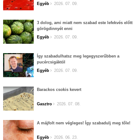
Egyéb
2026. 07. 09.
3 dolog, ami miatt nem szabad este lefekvés előtt
görögdinnyét enni
Egyéb
2026. 07. 09.
Így szabadulhatsz meg legegyszerűbben a
pucércsigáktól
Egyéb
2026. 07. 09.
Barackos csokis kevert
Gasztro
2026. 07. 08.
A májfolt nem végleges! Így szabadulj meg tőle!
Egyéb
2026. 06. 23.