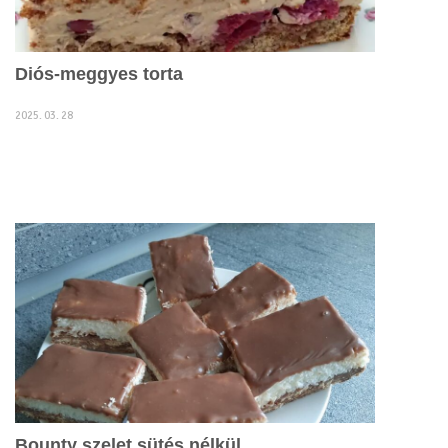
Diós-meggyes torta
2025. 03. 28
Bounty szelet sütés nélkül