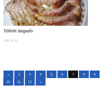
Töltött dagadó
2025. 03. 21
«
2
3
4
5
6
7
8
9
10
11
12
»