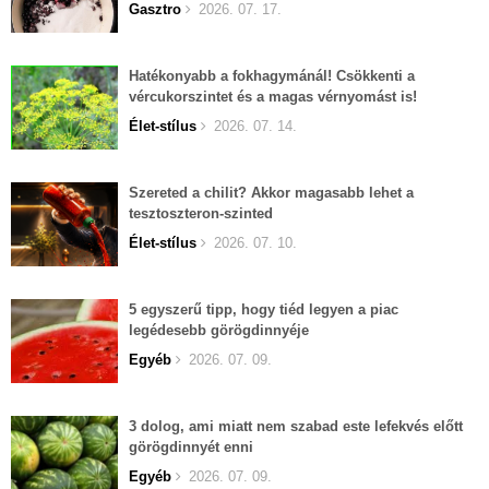
Gasztro
2026. 07. 17.
Hatékonyabb a fokhagymánál! Csökkenti a
vércukorszintet és a magas vérnyomást is!
Élet-stílus
2026. 07. 14.
Szereted a chilit? Akkor magasabb lehet a
tesztoszteron-szinted
Élet-stílus
2026. 07. 10.
5 egyszerű tipp, hogy tiéd legyen a piac
legédesebb görögdinnyéje
Egyéb
2026. 07. 09.
3 dolog, ami miatt nem szabad este lefekvés előtt
görögdinnyét enni
Egyéb
2026. 07. 09.