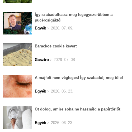
Így szabadulhatsz meg legegyszerűbben a
pucércsigáktól
Egyéb
2026. 07. 09.
Barackos csokis kevert
Gasztro
2026. 07. 08.
A májfolt nem végleges! Így szabadulj meg tőle!
Egyéb
2026. 06. 23.
Öt dolog, amire soha ne használd a papírtörlőt
Egyéb
2026. 06. 23.