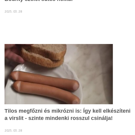
2025. 03. 28
Tilos megfőzni és mikrózni is: Így kell elkészíteni
a virslit - szinte mindenki rosszul csinálja!
2025. 03. 28