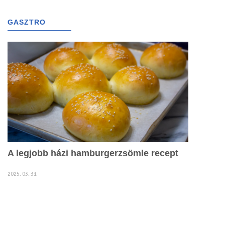
g
l
GASZTRO
(1456)
e
n
a
v
i
g
a
t
i
o
n
A legjobb házi hamburgerzsömle recept
2025. 03. 31