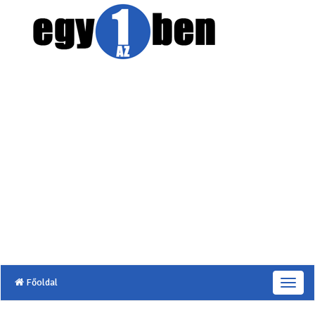
Főoldal
T
o
g