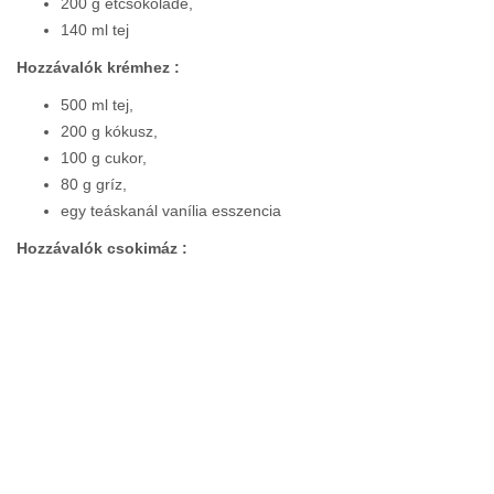
200 g étcsokoládé,
140 ml tej
Hozzávalók krémhez :
500 ml tej,
200 g kókusz,
100 g cukor,
80 g gríz,
egy teáskanál vanília esszencia
Hozzávalók csokimáz :