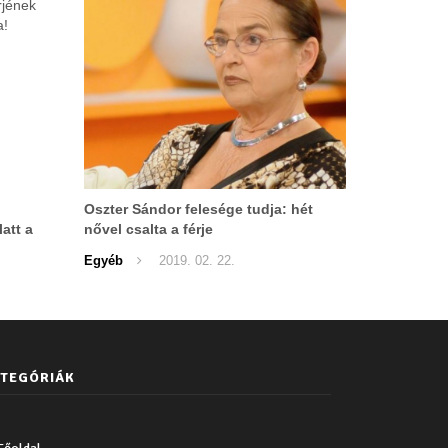
Oszter Sándor felesége tudja: hét
att a
nővel csalta a férje
olata!
Egyéb
2019. 02. 22.
TEGÓRIÁK