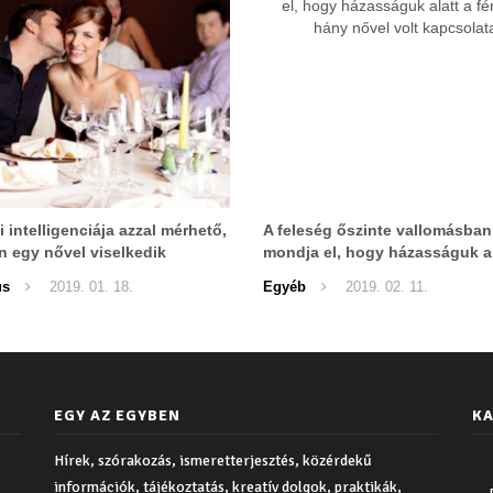
i intelligenciája azzal mérhető,
A feleség őszinte vallomásban
 egy nővel viselkedik
mondja el, hogy házasságuk al
férjének hány nővel volt kapcs
us
2019. 01. 18.
Egyéb
2019. 02. 11.
EGY AZ EGYBEN
KA
Hírek, szórakozás, ismeretterjesztés, közérdekű
információk, tájékoztatás, kreatív dolgok, praktikák,