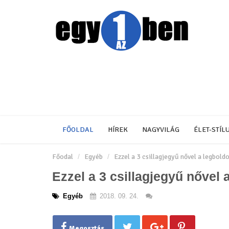
FŐOLDAL
HÍREK
NAGYVILÁG
ÉLET-STÍL
Főodal
Egyéb
Ezzel a 3 csillagjegyű nővel a legbold
Ezzel a 3 csillagjegyű nővel 
Egyéb
2018. 09. 24.
Megosztás