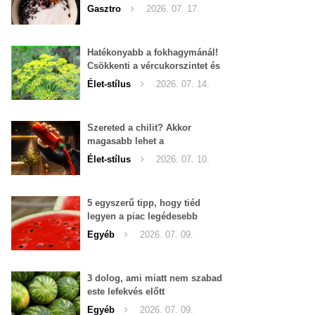
Gasztro
2026. 07. 17.
Hatékonyabb a fokhagymánál!
Csökkenti a vércukorszintet és
a magas vérnyomást is!
Élet-stílus
2026. 07. 14.
Szereted a chilit? Akkor
magasabb lehet a
tesztoszteron-szinted
Élet-stílus
2026. 07. 10.
5 egyszerű tipp, hogy tiéd
legyen a piac legédesebb
görögdinnyéje
Egyéb
2026. 07. 09.
3 dolog, ami miatt nem szabad
este lefekvés előtt
görögdinnyét enni
Egyéb
2026. 07. 09.