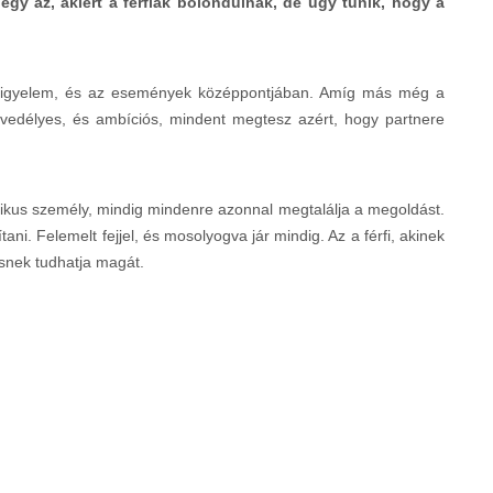
gy az, akiért a férfiak bolondulnak, de úgy tűnik, hogy a
a figyelem, és az események középpontjában. Amíg más még a
vedélyes, és ambíciós, mindent megtesz azért, hogy partnere
ztikus személy, mindig mindenre azonnal megtalálja a megoldást.
ni. Felemelt fejjel, és mosolyogva jár mindig. Az a férfi, akinek
ésnek tudhatja magát.