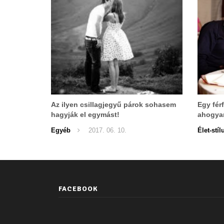
Az ilyen csillagjegyű párok sohasem
Egy férf
hagyják el egymást!
ahogyan
Egyéb
2017. 06. 10.
Élet-stíl
FACEBOOK