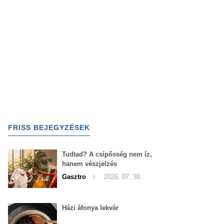
FRISS BEJEGYZÉSEK
Tudtad? A csípősség nem íz,
hanem vészjelzés
Gasztro
2026. 07. 30.
Házi áfonya lekvár