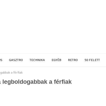
US
GASZTRO
TECHNIKA
EGYÉB
RETRO
50 FELETT
ogabbak a férfiak
a legboldogabbak a férfiak