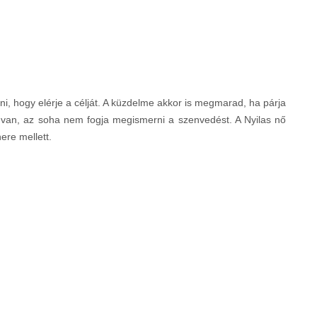
i, hogy elérje a célját. A küzdelme akkor is megmarad, ha párja
r van, az soha nem fogja megismerni a szenvedést. A Nyilas nő
ere mellett.