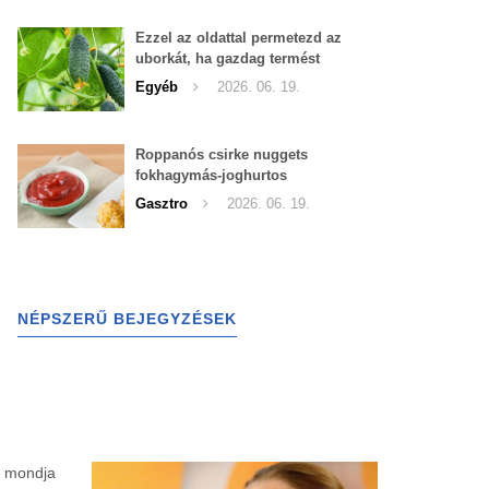
Ezzel az oldattal permetezd az
uborkát, ha gazdag termést
szeretnél begyűjteni
Egyéb
2026. 06. 19.
Roppanós csirke nuggets
fokhagymás-joghurtos
szósszal
Gasztro
2026. 06. 19.
NÉPSZERŰ BEJEGYZÉSEK