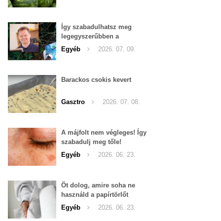
Így szabadulhatsz meg
legegyszerűbben a
pucércsigáktól
Egyéb
2026. 07. 09.
Barackos csokis kevert
Gasztro
2026. 07. 08.
A májfolt nem végleges! Így
szabadulj meg tőle!
Egyéb
2026. 06. 23.
Öt dolog, amire soha ne
használd a papírtörlőt
Egyéb
2026. 06. 23.