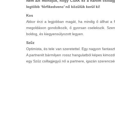
Nem azt mondjuk, hogy CSAK ez a három csillagje
legtöbb ‘férfikedvenc’ nő közülük kerül ki!
Kos
Akkor érzi a legjobban magát, ha mindig ő állhat 
megoldáson gondolkozik, ő gyorsan cselekszik. Szen
boldog, és kiegyensúlyozott legyen.
Szűz
Optimista, és tele van szeretettel. Egy nagyon fantas
A partnerét bármilyen rossz hangulatból képes kimozdíta
egy Szűz csillagjegyű nő a partnere, igazán szerencs