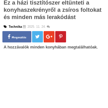
Ez a házi tisztítószer eltünteti a
g
konyhaszekrényről a zsíros foltokat
l
e
és minden más lerakódást
n
a
Technika
2025. 11. 24.
v
i
g
Megosztás
a
A hozzávalók minden konyhában megtalálhatóak.
t
i
o
n