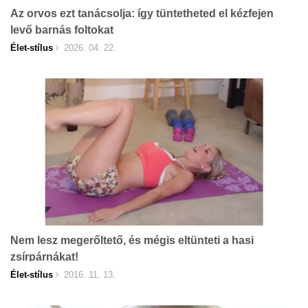
Az orvos ezt tanácsolja: így tüntetheted el kézfejen
levő barnás foltokat
Élet-stílus
2026. 04. 22.
Nem lesz megerőltető, és mégis eltünteti a hasi
zsírpárnákat!
Élet-stílus
2016. 11. 13.