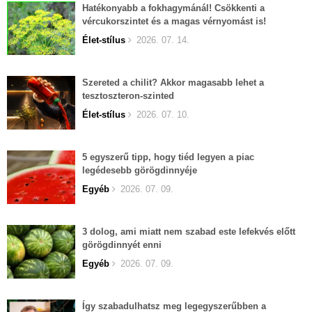
Hatékonyabb a fokhagymánál! Csökkenti a
vércukorszintet és a magas vérnyomást is!
Élet-stílus
2026. 07. 14.
Szereted a chilit? Akkor magasabb lehet a
tesztoszteron-szinted
Élet-stílus
2026. 07. 10.
5 egyszerű tipp, hogy tiéd legyen a piac
legédesebb görögdinnyéje
Egyéb
2026. 07. 09.
3 dolog, ami miatt nem szabad este lefekvés előtt
görögdinnyét enni
Egyéb
2026. 07. 09.
Így szabadulhatsz meg legegyszerűbben a