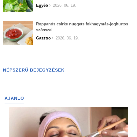
Egyéb
2026. 06. 19.
Roppanós csirke nuggets fokhagymás-joghurtos
szósszal
Gasztro
2026. 06. 19.
NÉPSZERŰ BEJEGYZÉSEK
AJÁNLÓ