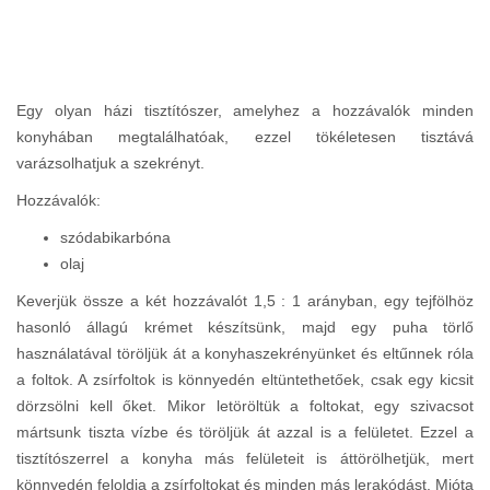
Egy olyan házi tisztítószer, amelyhez a hozzávalók minden
konyhában megtalálhatóak, ezzel tökéletesen tisztává
varázsolhatjuk a szekrényt.
Hozzávalók:
szódabikarbóna
olaj
Keverjük össze a két hozzávalót 1,5 : 1 arányban, egy tejfölhöz
hasonló állagú krémet készítsünk, majd egy puha törlő
használatával töröljük át a konyhaszekrényünket és eltűnnek róla
a foltok. A zsírfoltok is könnyedén eltüntethetőek, csak egy kicsit
dörzsölni kell őket. Mikor letöröltük a foltokat, egy szivacsot
mártsunk tiszta vízbe és töröljük át azzal is a felületet. Ezzel a
tisztítószerrel a konyha más felületeit is áttörölhetjük, mert
könnyedén feloldja a zsírfoltokat és minden más lerakódást. Mióta