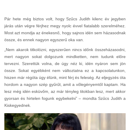
Pár hete még biztos volt, hogy Szűcs Judith kilenc év jegyben
járás után végre férjhez megy nyolc évvel fiatalabb szerelméhez.
Most azt mondja az énekesnő, hogy sajnos idén sem házasodnak
össze, és ennek nagyon egyszerű oka van.
„Nem akarok titkolózni, egyszerűen nincs időnk összeházasodni,
mert nagyon sokat dolgozunk mindketten, nem tudunk előre
tervezni. Szerettük volna, de úgy néz ki, idén nyáron sem jön
össze. Sokat egyébként nem változtatna ez a kapcsolatunkon,
hiszen már régóta úgy élünk, mint férj és feleség. Az eljegyzés óta
hordom a nagyon szép gyűrűt, amit a vőlegényemtől kaptam. Ha
lesz még idén esküvőm, az már tényleg titokban lesz, mert akkor
gyorsan és hirtelen fogunk egybekelni” – mondta Szűcs Judith a
Kiskegyednek.