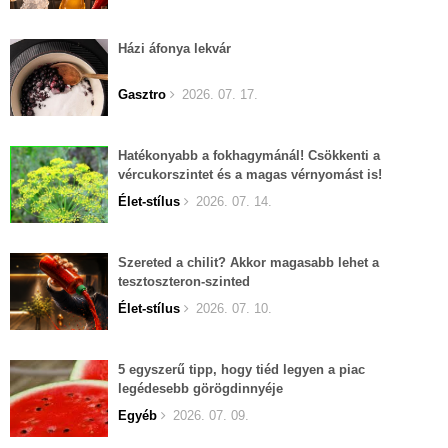
Házi áfonya lekvár
Gasztro
2026. 07. 17.
Hatékonyabb a fokhagymánál! Csökkenti a
vércukorszintet és a magas vérnyomást is!
Élet-stílus
2026. 07. 14.
Szereted a chilit? Akkor magasabb lehet a
tesztoszteron-szinted
Élet-stílus
2026. 07. 10.
5 egyszerű tipp, hogy tiéd legyen a piac
legédesebb görögdinnyéje
Egyéb
2026. 07. 09.