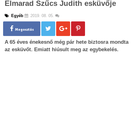
Elmarad Szűcs Judith esküvője
g
l
Egyéb
2019. 08. 05.
e
n
a
Megosztás
v
A 65 éves énekesnő még pár hete biztosra mondta
i
g
az esküvőt. Emiatt hiúsult meg az egybekelés.
a
t
i
o
n