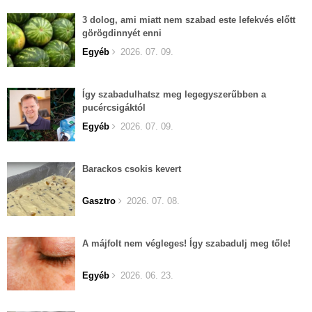
3 dolog, ami miatt nem szabad este lefekvés előtt
görögdinnyét enni
Egyéb
2026. 07. 09.
Így szabadulhatsz meg legegyszerűbben a
pucércsigáktól
Egyéb
2026. 07. 09.
Barackos csokis kevert
Gasztro
2026. 07. 08.
A májfolt nem végleges! Így szabadulj meg tőle!
Egyéb
2026. 06. 23.