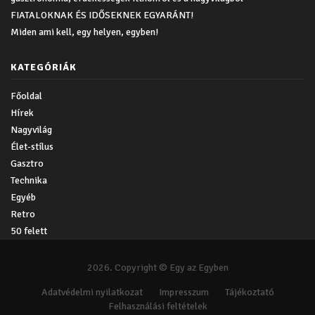
FIATALOKNAK ÉS IDŐSEKNEK EGYARÁNT!
Miden ami kell, egy helyen, egyben!
KATEGÓRIÁK
Főoldal
Hírek
Nagyvilág
Élet-stílus
Gasztro
Technika
Egyéb
Retro
50 felett
2026. Copyright © Egy az Egyben
Adatvédelmi nyilatkozat
Impresszum
Tájékoztató
Felhasználási feltételek