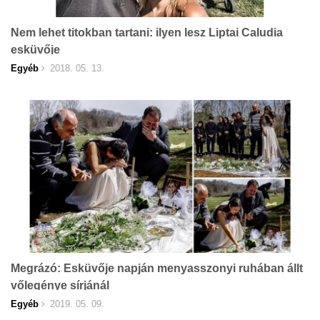
Nem lehet titokban tartani: ilyen lesz Liptai Caludia
esküvője
Egyéb
2018. 05. 13.
Megrázó: Esküvője napján menyasszonyi ruhában állt
vőlegénye sírjánál
Egyéb
2019. 05. 09.