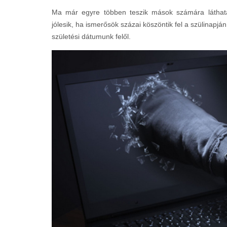
Ma már egyre többen teszik mások számára láthatat
jólesik, ha ismerősök százai köszöntik fel a szülinapj
születési dátumunk felől.