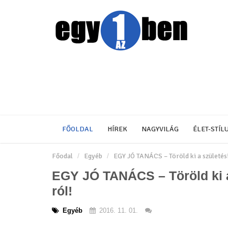
FŐOLDAL
HÍREK
NAGYVILÁG
ÉLET-STÍL
Főodal
Egyéb
EGY JÓ TANÁCS – Töröld ki a születés
EGY JÓ TANÁCS – Töröld ki 
ról!
Egyéb
2016. 11. 01.