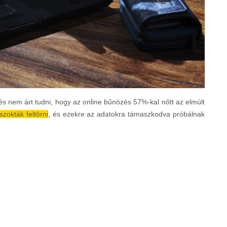
 és nem árt tudni, hogy az online bűnözés 57%-kal nőtt az elmúlt
zokták feltörni
, és ezekre az adatokra támaszkodva próbálnak