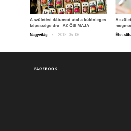
A születési dátumod utal a különleges
A szüle
képességeidre - AZ ŐSI MAJA
megmond
NAPTÁR ELEMZÉSE
Nagyvilág
2018. 05. 06.
Élet-stíl
FACEBOOK