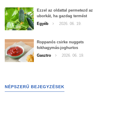
Ezzel az oldattal permetezd az
uborkát, ha gazdag termést
szeretnél begyűjteni
Egyéb
2026. 06. 19.
Roppanós csirke nuggets
fokhagymás-joghurtos
szósszal
Gasztro
2026. 06. 19.
NÉPSZERŰ BEJEGYZÉSEK