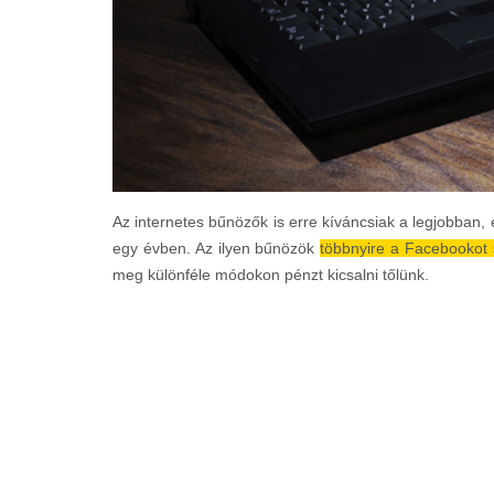
Az internetes bűnözők is erre kíváncsiak a legjobban,
egy évben. Az ilyen bűnözök
többnyire a Facebookot s
meg különféle módokon pénzt kicsalni tőlünk.