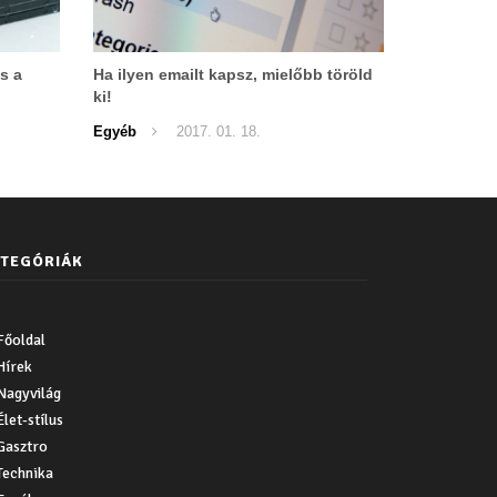
s a
Ha ilyen emailt kapsz, mielőbb töröld
ki!
Egyéb
2017. 01. 18.
TEGÓRIÁK
Főoldal
Hírek
Nagyvilág
Élet-stílus
Gasztro
Technika