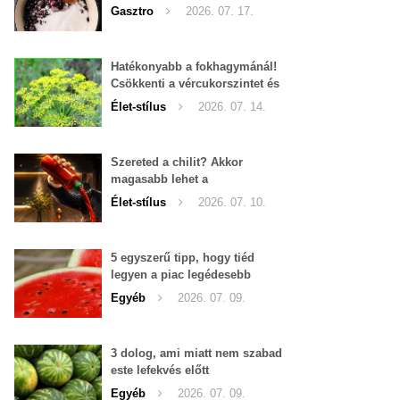
Gasztro
2026. 07. 17.
Hatékonyabb a fokhagymánál!
Csökkenti a vércukorszintet és
a magas vérnyomást is!
Élet-stílus
2026. 07. 14.
Szereted a chilit? Akkor
magasabb lehet a
tesztoszteron-szinted
Élet-stílus
2026. 07. 10.
5 egyszerű tipp, hogy tiéd
legyen a piac legédesebb
görögdinnyéje
Egyéb
2026. 07. 09.
3 dolog, ami miatt nem szabad
este lefekvés előtt
görögdinnyét enni
Egyéb
2026. 07. 09.