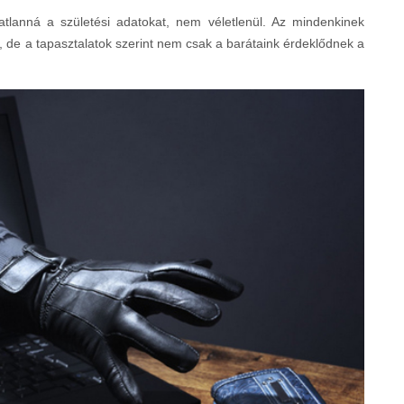
lanná a születési adatokat, nem véletlenül. Az mindenkinek
án, de a tapasztalatok szerint nem csak a barátaink érdeklődnek a