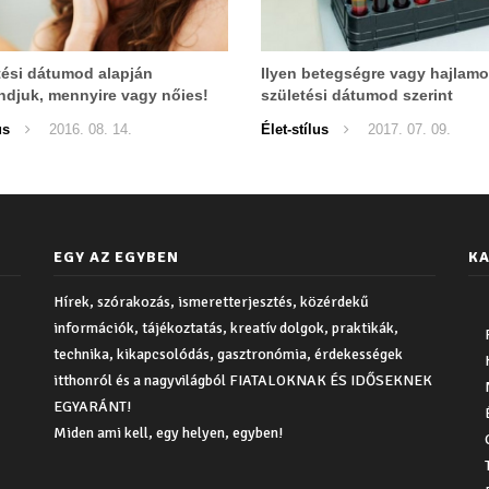
tési dátumod alapján
Ilyen betegségre vagy hajlamo
juk, mennyire vagy nőies!
születési dátumod szerint
us
2016. 08. 14.
Élet-stílus
2017. 07. 09.
EGY AZ EGYBEN
KA
Hírek, szórakozás, ismeretterjesztés, közérdekű
információk, tájékoztatás, kreatív dolgok, praktikák,
technika, kikapcsolódás, gasztronómia, érdekességek
itthonról és a nagyvilágból FIATALOKNAK ÉS IDŐSEKNEK
EGYARÁNT!
Miden ami kell, egy helyen, egyben!