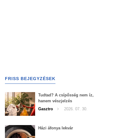
FRISS BEJEGYZÉSEK
Tudtad? A csípősség nem íz,
hanem vészjelzés
Gasztro
2026. 07. 30.
Házi áfonya lekvár