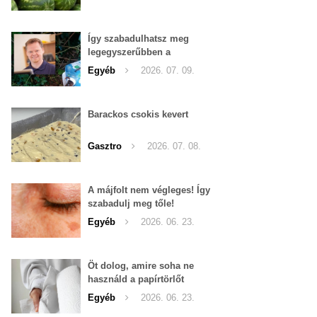
Így szabadulhatsz meg
legegyszerűbben a
pucércsigáktól
Egyéb
2026. 07. 09.
Barackos csokis kevert
Gasztro
2026. 07. 08.
A májfolt nem végleges! Így
szabadulj meg tőle!
Egyéb
2026. 06. 23.
Öt dolog, amire soha ne
használd a papírtörlőt
Egyéb
2026. 06. 23.