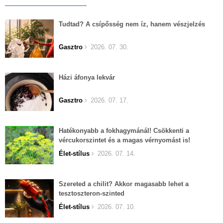
Tudtad? A csípősség nem íz, hanem vészjelzés
Gasztro
2026. 07. 30.
Házi áfonya lekvár
Gasztro
2026. 07. 17.
Hatékonyabb a fokhagymánál! Csökkenti a
vércukorszintet és a magas vérnyomást is!
Élet-stílus
2026. 07. 14.
Szereted a chilit? Akkor magasabb lehet a
tesztoszteron-szinted
Élet-stílus
2026. 07. 10.