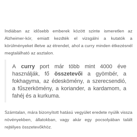
Indiában az idősebb emberek között szinte ismeretlen az
Alzheimer-kór, emiatt kezdték el vizsgálni a kutatók a
körülményeket illetve az étrendet, ahol a curry minden étkezésnél
megtalálható az asztalon.
A
curry
port már több mint 4000 éve
használják, fő
összetevői
a gyömbér, a
fokhagyma, az édeskömény, a szerecsendió,
a fűszerkömény, a koriander, a kardamom, a
fahéj és a kurkuma.
Számtalan, mára bizonyított hatású vegyület eredete nyúlik vissza
növényekben, állatokban, vagy akár egy pocsolyában talált
rejtélyes összetevőkhöz.