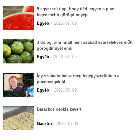
5 egyszerű tipp, hogy tiéd legyen a piac
legédesebb görögdinnyéje
Egyéb
2026. 07. 09.
3 dolog, ami miatt nem szabad este lefekvés előtt
görögdinnyét enni
Egyéb
2026. 07. 09.
Így szabadulhatsz meg legegyszerűbben a
pucércsigáktól
Egyéb
2026. 07. 09.
Barackos csokis kevert
Gasztro
2026. 07. 08.