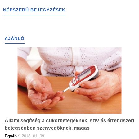
NÉPSZERŰ BEJEGYZÉSEK
AJÁNLÓ
Állami segítség a cukorbetegeknek, szív-és érrendszeri
betegségben szenvedőknek, magas
vérnyomásosoknak
Egyéb
2018. 01. 09.