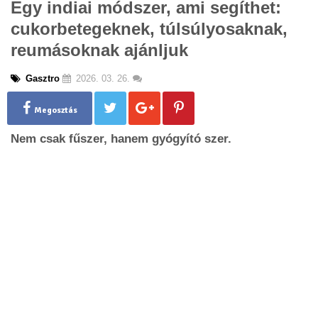
Egy indiai módszer, ami segíthet:
g
cukorbetegeknek, túlsúlyosaknak,
l
e
reumásoknak ajánljuk
n
a
Gasztro
2026. 03. 26.
v
i
g
Megosztás
a
Nem csak fűszer, hanem gyógyító szer.
t
i
o
n