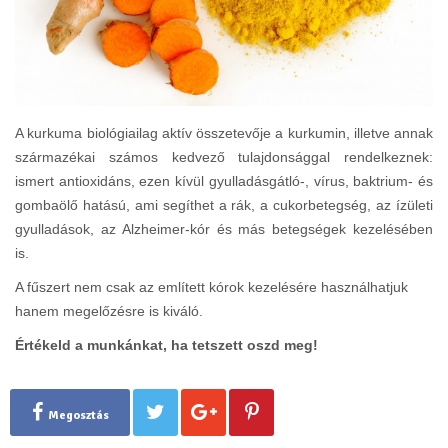
A kurkuma biológiailag aktív összetevője a kurkumin, illetve annak
származékai számos kedvező tulajdonsággal rendelkeznek:
ismert antioxidáns, ezen kívül gyulladásgátló-, vírus, baktrium- és
gombaölő hatású, ami segíthet a rák, a cukorbetegség, az ízületi
gyulladások, az Alzheimer-kór és más betegségek kezelésében
is.
A fűszert nem csak az említett kórok kezelésére használhatjuk
hanem megelőzésre is kiváló.
Értékeld a munkánkat, ha tetszett oszd meg!
Megosztás